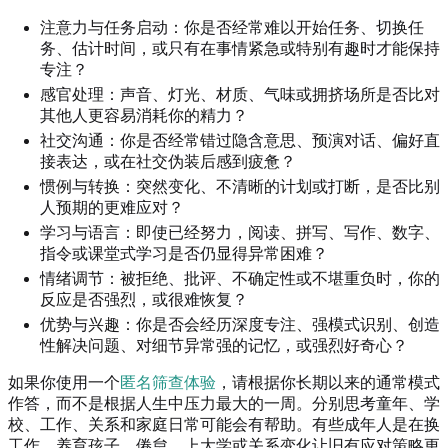
注意力与任务启动：你是否经常难以开始任务、切换任
务、估计时间，或只有在事情紧急或特别有趣时才能保持
专注？
感官处理：声音、灯光、材质、气味或拥挤场所是否比对
其他人更容易消耗你的精力？
社交沟通：你是否经常错过隐含意思、预演对话、偏好直
接表达，或在社交伪装后感到疲惫？
惯例与转换：突然变化、不清晰的计划或打断，是否比别
人预期的更难应对？
学习与语言：即使已经努力，阅读、拼写、写作、数字、
指令或课堂式学习是否仍显得异常困难？
情绪调节：被拒绝、批评、不确定性或不堪重负时，你的
反应是否强烈，或很难恢复？
优势与兴趣：你是否会经历深度专注、强模式识别、创造
性解决问题、对细节异常强的记忆，或强烈好奇心？
如果你使用一个
匿名筛查体验
，请根据你长期以来的通常模式
作答，而不是根据人生中压力最大的一周。分别思考童年、学
校、工作、关系和家庭日常可能会有帮助。有些成年人是在换
工作、养育孩子、倦怠、上大学或关系变化让旧有应对策略更