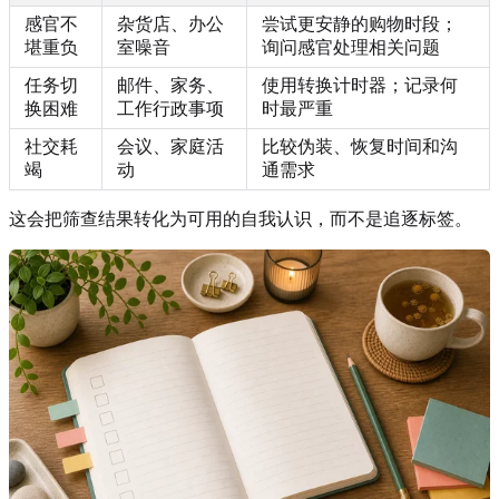
感官不
杂货店、办公
尝试更安静的购物时段；
堪重负
室噪音
询问感官处理相关问题
任务切
邮件、家务、
使用转换计时器；记录何
换困难
工作行政事项
时最严重
社交耗
会议、家庭活
比较伪装、恢复时间和沟
竭
动
通需求
这会把筛查结果转化为可用的自我认识，而不是追逐标签。