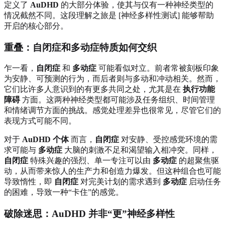
定义了
AuDHD
的大部分体验，使其与仅有一种神经类型的
情况截然不同。这段理解之旅是 [神经多样性测试] 能够帮助
开启的核心部分。
重叠：自闭症和多动症特质如何交织
乍一看，
自闭症
和
多动症
可能看似对立。前者常被刻板印象
为安静、可预测的行为，而后者则与多动和冲动相关。然而，
它们比许多人意识到的有更多共同之处，尤其是在
执行功能
障碍
方面。这两种神经类型都可能涉及任务组织、时间管理
和情绪调节方面的挑战。感觉处理差异也很常见，尽管它们的
表现方式可能不同。
对于
AuDHD 个体
而言，
自闭症
对安静、受控感觉环境的需
求可能与
多动症
大脑的刺激不足和渴望输入相冲突。同样，
自闭症
特殊兴趣的强烈、单一专注可以由
多动症
的超聚焦驱
动，从而带来惊人的生产力和创造力爆发。但这种组合也可能
导致惰性，即
自闭症
对完美计划的需求遇到
多动症
启动任务
的困难，导致一种“卡住”的感觉。
破除迷思：AuDHD 并非“更”神经多样性