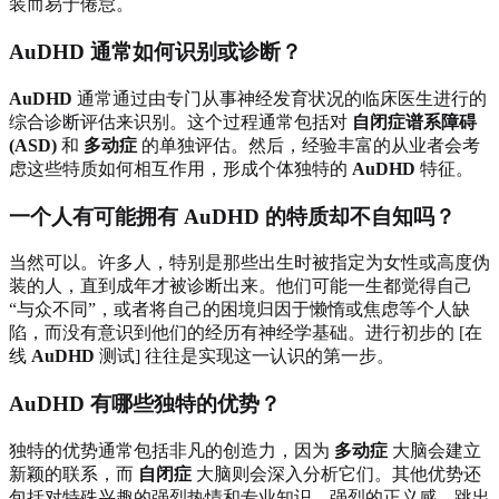
装而易于倦怠。
AuDHD 通常如何识别或诊断？
AuDHD
通常通过由专门从事神经发育状况的临床医生进行的
综合诊断评估来识别。这个过程通常包括对
自闭症谱系障碍
(ASD)
和
多动症
的单独评估。然后，经验丰富的从业者会考
虑这些特质如何相互作用，形成个体独特的
AuDHD
特征。
一个人有可能拥有 AuDHD 的特质却不自知吗？
当然可以。许多人，特别是那些出生时被指定为女性或高度伪
装的人，直到成年才被诊断出来。他们可能一生都觉得自己
“与众不同”，或者将自己的困境归因于懒惰或焦虑等个人缺
陷，而没有意识到他们的经历有神经学基础。进行初步的 [在
线
AuDHD
测试] 往往是实现这一认识的第一步。
AuDHD 有哪些独特的优势？
独特的优势通常包括非凡的创造力，因为
多动症
大脑会建立
新颖的联系，而
自闭症
大脑则会深入分析它们。其他优势还
包括对特殊兴趣的强烈热情和专业知识、强烈的正义感、跳出