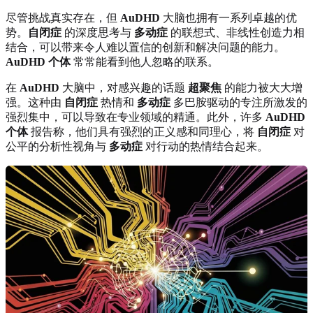
尽管挑战真实存在，但
AuDHD
大脑也拥有一系列卓越的优
势。
自闭症
的深度思考与
多动症
的联想式、非线性创造力相
结合，可以带来令人难以置信的创新和解决问题的能力。
AuDHD 个体
常常能看到他人忽略的联系。
在
AuDHD
大脑中，对感兴趣的话题
超聚焦
的能力被大大增
强。这种由
自闭症
热情和
多动症
多巴胺驱动的专注所激发的
强烈集中，可以导致在专业领域的精通。此外，许多
AuDHD
个体
报告称，他们具有强烈的正义感和同理心，将
自闭症
对
公平的分析性视角与
多动症
对行动的热情结合起来。