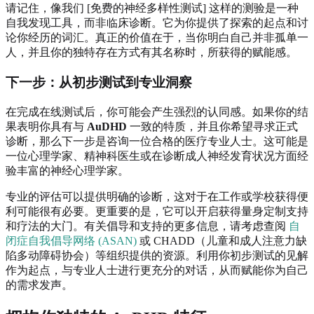
请记住，像我们 [免费的神经多样性测试] 这样的测验是一种
自我发现工具，而非临床诊断。它为你提供了探索的起点和讨
论你经历的词汇。真正的价值在于，当你明白自己并非孤单一
人，并且你的独特存在方式有其名称时，所获得的赋能感。
下一步：从初步测试到专业洞察
在完成在线测试后，你可能会产生强烈的认同感。如果你的结
果表明你具有与
AuDHD
一致的特质，并且你希望寻求正式
诊断，那么下一步是咨询一位合格的医疗专业人士。这可能是
一位心理学家、精神科医生或在诊断成人神经发育状况方面经
验丰富的神经心理学家。
专业的评估可以提供明确的诊断，这对于在工作或学校获得便
利可能很有必要。更重要的是，它可以开启获得量身定制支持
和疗法的大门。有关倡导和支持的更多信息，请考虑查阅
自
闭症自我倡导网络 (ASAN)
或 CHADD（儿童和成人注意力缺
陷多动障碍协会）等组织提供的资源。利用你初步测试的见解
作为起点，与专业人士进行更充分的对话，从而赋能你为自己
的需求发声。