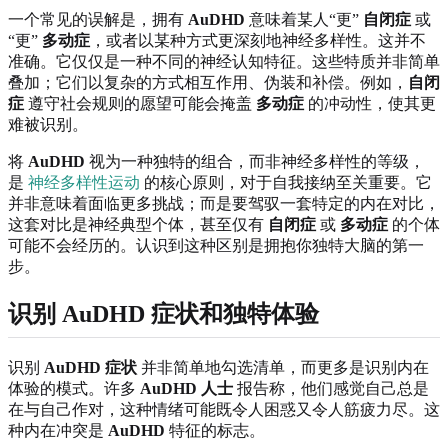
一个常见的误解是，拥有
AuDHD
意味着某人“更”
自闭症
或
“更”
多动症
，或者以某种方式更深刻地神经多样性。这并不
准确。它仅仅是一种不同的神经认知特征。这些特质并非简单
叠加；它们以复杂的方式相互作用、伪装和补偿。例如，
自闭
症
遵守社会规则的愿望可能会掩盖
多动症
的冲动性，使其更
难被识别。
将
AuDHD
视为一种独特的组合，而非神经多样性的等级，
是
神经多样性运动
的核心原则，对于自我接纳至关重要。它
并非意味着面临更多挑战；而是要驾驭一套特定的内在对比，
这套对比是神经典型个体，甚至仅有
自闭症
或
多动症
的个体
可能不会经历的。认识到这种区别是拥抱你独特大脑的第一
步。
识别 AuDHD 症状和独特体验
识别
AuDHD 症状
并非简单地勾选清单，而更多是识别内在
体验的模式。许多
AuDHD 人士
报告称，他们感觉自己总是
在与自己作对，这种情绪可能既令人困惑又令人筋疲力尽。这
种内在冲突是
AuDHD
特征的标志。