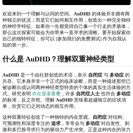
欢迎来到一个理解与认同的空间。
AuDHD
的体验并非拥有两
种独立的状况；而是它们如何相互作用，创造出一种完全独特
的神经学特征。如果你一生都觉得自己像一个行走的矛盾体，
那么这次探索可能会为你带来一直寻求的清晰。要开始探索你
自己的独特特征，你可以 [参加我们的免费测试] 作为自我认
知的第一步。
什么是 AuDHD？理解双重神经类型
AuDHD
是一个由社群创造的术语，表示
自闭症
与
多动症
的
共存。它本身并非一个正式的临床诊断，而是一种描述那些已
被诊断出或认同两种神经类型特质的个体的真实生活体验的方
式。研究表明
存在显著重叠
，许多
自闭症人士
也符合
多动症
的标准，反之亦然。理解
AuDHD
意味着超越独立的症状清
单，欣赏它们之间动态的相互作用。
这种双重特征创造了一种独特的内在景观。
自闭症
对结构、
可预测性和深度专注的
追求
，常常会与
多动症
对自发性、刺
激和多巴胺寻求行为的驱动力产生冲突。正是这种内在的张力