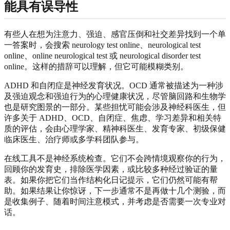
能具有误导性
有些人在想为注意力、强迫、感官压倒和社交差异找到一个单
一答案时，会搜索 neurology test online、neurological test
online、online neurological test 或 neurological disorder test
online。这样的措辞可以理解，但它可能模糊类别。
ADHD 和自闭症是神经发育状况。OCD 通常被描述为一种涉
及强迫观念和强迫行为的心理健康状况，尽管脑回路和生物学
也是研究图景的一部分。某些担忧可能会涉及神经科医生，但
许多关于 ADHD、OCD、自闭症、焦虑、学习差异和相关特
质的评估，会由心理学家、精神科医生、发育专家、初级保健
临床医生、治疗师或多学科团队参与。
在线工具不是神经系统检查。它们不会跨情境观察你的行为，
回顾你的发育史，排除医学因素，或比较多种经过验证的量
表。如果你把它们当作结构化日记提示，它们仍然可能有帮
助。如果结果让你惊讶，下一步通常不是再做十几个测验，而
是收集例子、随着时间注意模式，并考虑是否需要一次专业对
话。