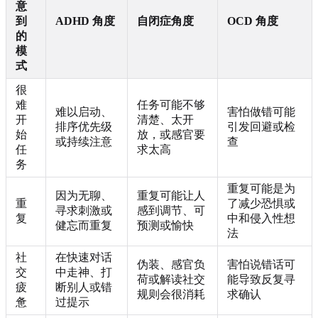
意
到
ADHD 角度
自闭症角度
OCD 角度
的
模
式
很
难
任务可能不够
难以启动、
害怕做错可能
开
清楚、太开
排序优先级
引发回避或检
始
放，或感官要
或持续注意
查
任
求太高
务
重复可能是为
因为无聊、
重复可能让人
重
了减少恐惧或
寻求刺激或
感到调节、可
复
中和侵入性想
健忘而重复
预测或愉快
法
社
在快速对话
伪装、感官负
害怕说错话可
交
中走神、打
荷或解读社交
能导致反复寻
疲
断别人或错
规则会很消耗
求确认
惫
过提示