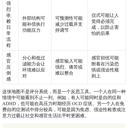
强
烈
依
仪式可能让人
外部结构可
可预测性可能
赖
觉得必须完
能补偿执行
减少过载并支
日
成，以防止害
功能压力
持调节
常
怕的后果
流
程
感
分心和低过
感官担忧可能
官
感官输入可能
滤能力会让
附着在污染恐
压
强烈、痛苦或
环境难以应
惧或强迫性规
倒
难以整合
对
则上
感
这张地图不是评分系统，而是一个反思工具。一个人在同一种
情境中可能看到不止一列。例如，有人可能同时是自闭症和
ADHD，也可能在高压力时期经历 OCD 症状。另一个人在免
费自闭症测试中得分较高，可能是因为焦虑、强迫性检查或注
意力过载让社交和感官生活比平时更困难。