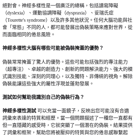
絕對會。神經多樣性是一個廣泛的總稱，包括讀寫障礙
（dyslexia）、運動協調障礙（dyspraxia）、妥瑞氏症
（Tourette's syndrome）以及許多其他狀況。任何大腦功能與社
會「常態」不同的人，都可能發展出偽裝策略來應對世界，從
而面臨相同的倦怠風險。
神經多樣性大腦有哪些可能被偽裝掩蓋的優勢？
偽裝常常掩蓋了驚人的優勢。這些可能包括強烈的專注能力
（超專注）、卓越的創造力、創新的問題解決能力、強大的模
式識別技能、深刻的同理心，以及獨特、非傳統的視角。解除
偽裝能讓這些強大的屬性浮現並蓬勃發展。
測試如何幫助我識別自己的偽裝行為？
神經多樣性測試
可以充當一面鏡子，反映出您可能沒有合適
詞彙來表達的特質和經歷。當一個問題描述了一種您一直都有
但一直隱藏的感受時，它就突顯了一個潛在的偽裝。結果提供
了詞彙和框架，幫助您將被壓抑的特質與您的倦怠感聯繫起