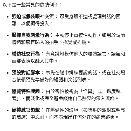
以下是一些常見的偽裝例子：
強迫或假裝眼神交流：
忍受身體不適或處理對話的困
難，以便顯得投入。
壓抑自我刺激行為：
主動停止重複性動作，如用於調節
情緒和感官輸入的拍手、搖晃或抖腿。
模仿社交行為：
有意識地模仿他人的肢體語言、語氣和
面部表情以融入其中。
預設對話腳本：
事先在腦中排練要說的話，或在社交場
合依賴預先準備好的短語和笑話列表。
隱藏特殊興趣：
由於害怕被視為「怪異」或「過度執
著」，而淡化或完全避免談論自己熱衷的深入興趣。
硬撐感官超載：
在壓倒性的環境（如嘈雜的派對或明亮
的商店）中忍耐，而不表現出任何外在的痛苦跡象。