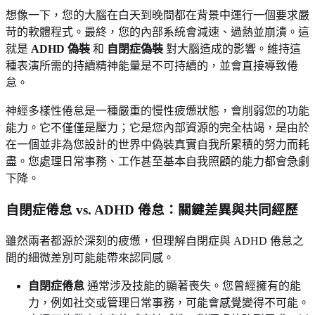
想像一下，您的大腦在白天到晚間都在背景中運行一個要求嚴
苛的軟體程式。最終，您的內部系統會減速、過熱並崩潰。這
就是
ADHD 偽裝
和
自閉症偽裝
對大腦造成的影響。維持這
種表演所需的持續精神能量是不可持續的，並會直接導致倦
怠。
神經多樣性倦怠是一種嚴重的慢性疲憊狀態，會削弱您的功能
能力。它不僅僅是壓力；它是您內部資源的完全枯竭，是由於
在一個並非為您設計的世界中偽裝真實自我所累積的努力而耗
盡。您處理日常事務、工作甚至基本自我照顧的能力都會急劇
下降。
自閉症倦怠 vs. ADHD 倦怠：關鍵差異與共同經歷
雖然兩者都源於深刻的疲憊，但理解自閉症與 ADHD 倦怠之
間的細微差別可能能帶來認同感。
自閉症倦怠
通常涉及技能的顯著喪失。您曾經擁有的能
力，例如社交或管理日常事務，可能會感覺變得不可能。