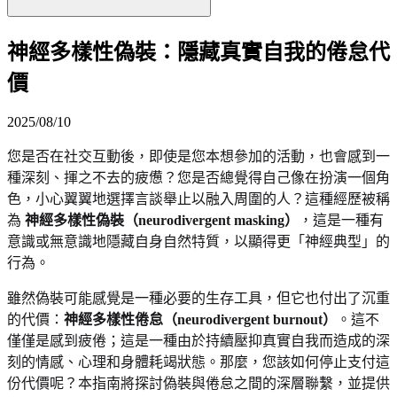
神經多樣性偽裝：隱藏真實自我的倦怠代
價
2025/08/10
您是否在社交互動後，即使是您本想參加的活動，也會感到一
種深刻、揮之不去的疲憊？您是否總覺得自己像在扮演一個角
色，小心翼翼地選擇言談舉止以融入周圍的人？這種經歷被稱
為
神經多樣性偽裝（neurodivergent masking）
，這是一種有
意識或無意識地隱藏自身自然特質，以顯得更「神經典型」的
行為。
雖然偽裝可能感覺是一種必要的生存工具，但它也付出了沉重
的代價：
神經多樣性倦怠（neurodivergent burnout）
。這不
僅僅是感到疲倦；這是一種由於持續壓抑真實自我而造成的深
刻的情感、心理和身體耗竭狀態。那麼，您該如何停止支付這
份代價呢？本指南將探討偽裝與倦怠之間的深層聯繫，並提供