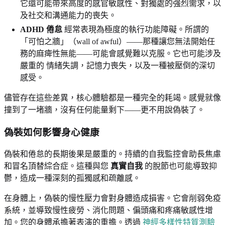
它還可能帶來高度的感官敏感性、對獨處的強烈需求，以
及社交和溝通能力的喪失。
ADHD 倦怠
經常表現為極度的執行功能障礙。所謂的
「可怕之牆」（wall of awful）——那種讓您無法開始任
務的麻痺性無能——可能會感覺難以克服。它也可能涉及
嚴重的 情緒失調，記憶力喪失，以及一種被壓倒的深切
感受。
儘管存在這些差異，核心體驗都是一種完全的耗竭。感覺就像
撞到了一堵牆，沒有任何能量剩下——更不用說偽裝了。
偽裝如何影響身心健康
偽裝和倦怠的長期後果是嚴重的。持續的自我監控會助長焦慮
和冒名頂替綜合症。這種與您
真實自我
的脫節也可能導致抑
鬱，造成一種深刻的孤獨感和疏離感。
在身體上，偽裝的慢性壓力會對身體造成損害。它會削弱免疫
系統，並導致慢性疲勞、消化問題、偏頭痛和疼痛敏感性增
加。您的身體承擔著表演的重擔。透過
神經多樣性特質測驗