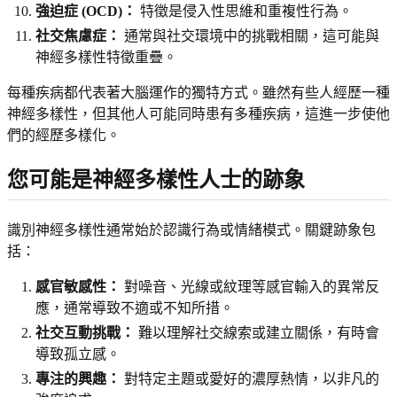
強迫症 (OCD)：
特徵是侵入性思維和重複性行為。
社交焦慮症：
通常與社交環境中的挑戰相關，這可能與
神經多樣性特徵重疊。
每種疾病都代表著大腦運作的獨特方式。雖然有些人經歷一種
神經多樣性，但其他人可能同時患有多種疾病，這進一步使他
們的經歷多樣化。
您可能是神經多樣性人士的跡象
識別神經多樣性通常始於認識行為或情緒模式。關鍵跡象包
括：
感官敏感性：
對噪音、光線或紋理等感官輸入的異常反
應，通常導致不適或不知所措。
社交互動挑戰：
難以理解社交線索或建立關係，有時會
導致孤立感。
專注的興趣：
對特定主題或愛好的濃厚熱情，以非凡的