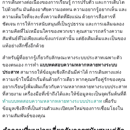
การเดินทางต่อเนื่องของการเรียนรู้ การปรับตัว และการเติบโต
ไปด้วยกัน มันต้องอาศัยความอดทน ความอยากรู้อยากเห็น และ
ความเต็มใจที่จะละทิ้งความคิดที่ฝังแน่น ด้วยการสื่อสารที่
ชัดเจน การให้การสนับสนุนที่เป็นรูปธรรม และการเฉลิมฉลอง
ความคิดที่ไม่เหมือนใครของพวกเขา คุณสามารถสร้างความ
สัมพันธ์ที่ไม่เพียงแต่แข็งแกร่งเท่านั้น แต่ยังเติมเต็มและเป็นของ
แท้อย่างลึกซึ้งอีกด้วย
สำหรับผู้ที่อยากรู้เกี่ยวกับลักษณะทางระบบประสาทเฉพาะตัว
ของตนเอง การทำ
แบบทดสอบความหลากหลายทางระบบ
ประสาท
สามารถให้ข้อมูลเชิงลึกอันมีค่าได้ การเดินทางแห่ง
ความเข้าใจนี้มักเริ่มต้นด้วยก้าวเดียว หากคุณหรือคู่รักของคุณ
อยากเรียนรู้เพิ่มเติมเกี่ยวกับความหลากหลายทางระบบประสาท
ที่สวยงาม เครื่องมือที่เข้าถึงได้และให้ข้อมูลจะเป็นจุดเริ่มต้นที่ดี
ทำแบบทดสอบความหลากหลายทางระบบประสาท
เพื่อรับ
ข้อมูลเชิงลึกที่เป็นส่วนตัวและเปิดบทใหม่ของการเชื่อมโยงใน
ความสัมพันธ์ของคุณ