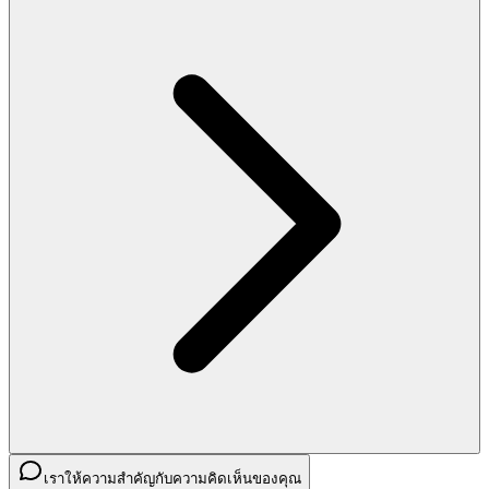
เราให้ความสำคัญกับความคิดเห็นของคุณ