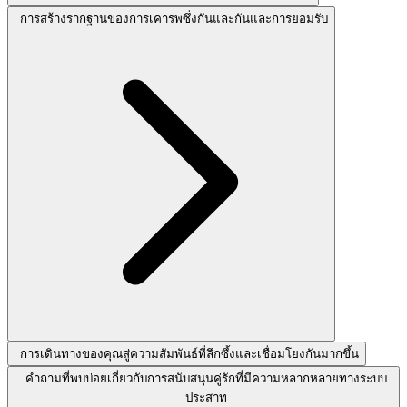
การสร้างรากฐานของการเคารพซึ่งกันและกันและการยอมรับ
การเดินทางของคุณสู่ความสัมพันธ์ที่ลึกซึ้งและเชื่อมโยงกันมากขึ้น
คำถามที่พบบ่อยเกี่ยวกับการสนับสนุนคู่รักที่มีความหลากหลายทางระบบ
ประสาท