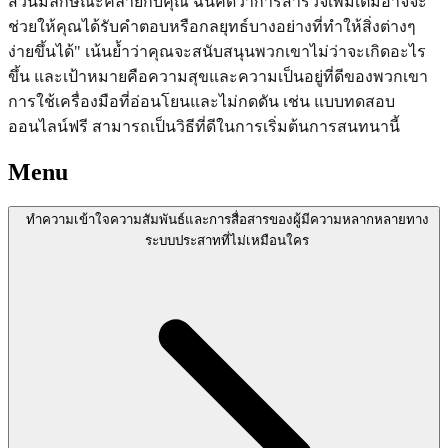
ส่วนมีลักษณะคล้ายกับคุณ ฉันคิดว่าการสำรวจเพิ่มเติมอาจจะ
ช่วยให้คุณได้รับคำตอบหรือกลยุทธ์บางอย่างที่ทำให้สิ่งต่างๆ
ง่ายขึ้นได้" เน้นย้ำว่าคุณจะสนับสนุนพวกเขาไม่ว่าจะเกิดอะไร
ขึ้น และเป้าหมายคือความสุขและความเป็นอยู่ที่ดีของพวกเขา
การใช้เครื่องมือที่อ่อนโยนและไม่กดดัน เช่น แบบทดสอบ
ออนไลน์ฟรี สามารถเป็นวิธีที่ดีในการเริ่มต้นการสนทนานี้
Menu
ทำความเข้าใจความสัมพันธ์และการสื่อสารของผู้มีความหลากหลายทาง
ระบบประสาทที่ไม่เหมือนใคร