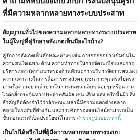
คำถามที่พบบ่อยเกี่ยวกับการสนับสนุนคู่รัก
ที่มีความหลากหลายทางระบบประสาท
สัญญาณทั่วไปของความหลากหลายทางระบบประสาท
ในผู้ใหญ่ที่คู่รักอาจสังเกตเห็นมีอะไรบ้าง?
คู่รักอาจสังเกตเห็นลักษณะต่างๆ เช่น การจดจ่ออย่างเข้มข้นใน
ความสนใจเฉพาะด้าน ความท้าทายในการจัดระเบียบและการ
บริหารเวลา (ความบกพร่องด้านทักษะการบริหารจัดการตนเอง)
ความแตกต่างในการสื่อสารทางสังคม (เช่น การพูดตรงไปตรง
มาหรือความยากลำบากในการสนทนาเล็กๆ น้อยๆ) หรือความ
ไวต่อสิ่งกระตุ้นทางประสาทสัมผัส เช่น เสียง แสง หรือพื้นผิว สิ่ง
สำคัญคือต้องจำไว้ว่าลักษณะเหล่านี้มีความแตกต่างหลาก
หลายในระดับที่ต่างกัน และการคัดกรองออนไลน์สามารถเป็น
ขั้นตอนแรกที่เป็นประโยชน์ในการ
สำรวจรูปแบบเหล่านี้
เป็นไปได้หรือไม่ที่ผู้มีความหลากหลายทางระบบ