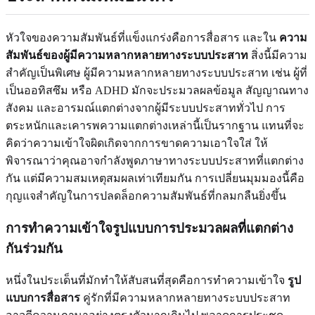
หัวใจของความสัมพันธ์ที่แข็งแกร่งคือการสื่อสาร และใน
ความ
สัมพันธ์ของผู้มีความหลากหลายทางระบบประสาท
สิ่งนี้มีความ
สำคัญเป็นพิเศษ ผู้มีความหลากหลายทางระบบประสาท เช่น ผู้ที่
เป็นออทิสซึม หรือ ADHD มักจะประมวลผลข้อมูล สัญญาณทาง
สังคม และอารมณ์แตกต่างจากผู้มีระบบประสาททั่วไป การ
ตระหนักและเคารพความแตกต่างเหล่านี้เป็นรากฐาน แทนที่จะ
คิดว่าความเข้าใจผิดเกิดจากการขาดความเอาใจใส่ ให้
พิจารณาว่าคุณอาจกำลังพูดภาษาทางระบบประสาทที่แตกต่าง
กัน แต่มีความสมเหตุสมผลเท่าเทียมกัน การเปลี่ยนมุมมองนี้คือ
กุญแจสำคัญในการปลดล็อกความสัมพันธ์ที่กลมกลืนยิ่งขึ้น
การทำความเข้าใจรูปแบบการประมวลผลที่แตกต่าง
กันร่วมกัน
หนึ่งในประเด็นที่มักทำให้สับสนที่สุดคือการทำความเข้าใจ
รูป
แบบการสื่อสาร
คู่รักที่มีความหลากหลายทางระบบประสาท