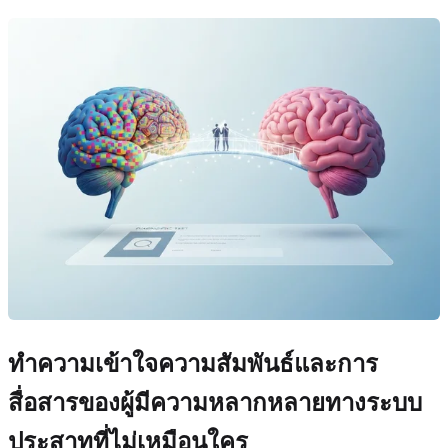
ทำความเข้าใจความสัมพันธ์และการ
สื่อสารของผู้มีความหลากหลายทางระบบ
ประสาทที่ไม่เหมือนใคร