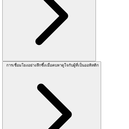
การเชื่อมโยงอย่างลึกซึ้งเมื่อคบหาดูใจกับผู้ที่เป็นออทิสติก