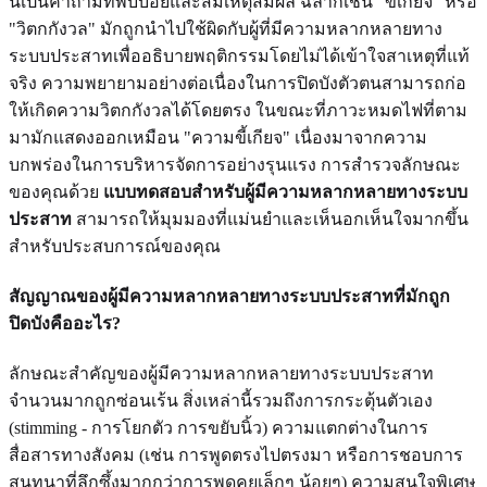
นี่เป็นคำถามที่พบบ่อยและสมเหตุสมผล ฉลากเช่น "ขี้เกียจ" หรือ
"วิตกกังวล" มักถูกนำไปใช้ผิดกับผู้ที่มีความหลากหลายทาง
ระบบประสาทเพื่ออธิบายพฤติกรรมโดยไม่ได้เข้าใจสาเหตุที่แท้
จริง ความพยายามอย่างต่อเนื่องในการปิดบังตัวตนสามารถก่อ
ให้เกิดความวิตกกังวลได้โดยตรง ในขณะที่ภาวะหมดไฟที่ตาม
มามักแสดงออกเหมือน "ความขี้เกียจ" เนื่องมาจากความ
บกพร่องในการบริหารจัดการอย่างรุนแรง การสำรวจลักษณะ
ของคุณด้วย
แบบทดสอบสำหรับผู้มีความหลากหลายทางระบบ
ประสาท
สามารถให้มุมมองที่แม่นยำและเห็นอกเห็นใจมากขึ้น
สำหรับประสบการณ์ของคุณ
สัญญาณของผู้มีความหลากหลายทางระบบประสาทที่มักถูก
ปิดบังคืออะไร?
ลักษณะสำคัญของผู้มีความหลากหลายทางระบบประสาท
จำนวนมากถูกซ่อนเร้น สิ่งเหล่านี้รวมถึงการกระตุ้นตัวเอง
(stimming - การโยกตัว การขยับนิ้ว) ความแตกต่างในการ
สื่อสารทางสังคม (เช่น การพูดตรงไปตรงมา หรือการชอบการ
สนทนาที่ลึกซึ้งมากกว่าการพูดคุยเล็กๆ น้อยๆ) ความสนใจพิเศษ