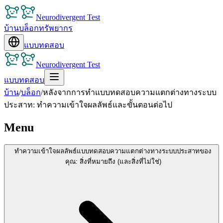
Neurodivergent Test
บ้าน
บล็อก
ทรัพยากร
แบบทดสอบ
Neurodivergent Test
แบบทดสอบ
บ้าน
/
บล็อก
/
หลังจากการทำแบบทดสอบความแตกต่างทางระบบ
ประสาท: ทำความเข้าใจผลลัพธ์และขั้นตอนต่อไป
Menu
ทำความเข้าใจผลลัพธ์แบบทดสอบความแตกต่างทางระบบประสาทของ
คุณ: สิ่งที่หมายถึง (และสิ่งที่ไม่ใช่)