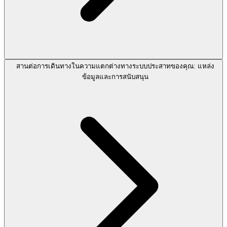
สานต่อการเดินทางในความแตกต่างทางระบบประสาทของคุณ: แหล่ง
ข้อมูลและการสนับสนุน