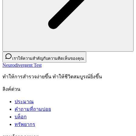
เราให้ความสำคัญกับความคิดเห็นของคุณ
Neurodivergent Test
ทําให้การสํารวจง่ายขึ้น ทําให้ชีวิตสมบูรณ์ยิ่งขึ้น
ลิงค์ด่วน
ประมาณ
คำถามที่ถามบ่อย
บล็อก
ทรัพยากร