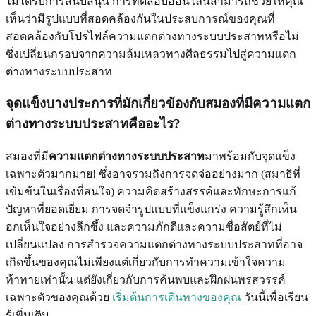
ไม่ได้รับการสนับสนุน การทดสอบออนไลน์สามารถช่วยให้คุณ
เห็นว่ามีรูปแบบที่สอดคล้องกันในประสบการณ์ของคุณที่
สอดคล้องกับโปรไฟล์ความแตกต่างทางระบบประสาทหรือไม่
ซึ่งเปลี่ยนกรอบจากความล้มเหลวทางศีลธรรมไปสู่ความแตก
ต่างทางระบบประสาท
จุดแข็งบางประการที่มักเกี่ยวข้องกับสมองที่มีความแตก
ต่างทางระบบประสาทคืออะไร?
สมองที่มี
ความแตกต่างทางระบบประสาท
มาพร้อมกับจุดแข็ง
เฉพาะตัวมากมาย! ซึ่งอาจรวมถึงการจดจ่ออย่างมาก (สมาธิที่
เข้มข้นในเรื่องที่สนใจ) ความคิดสร้างสรรค์และทักษะการแก้
ปัญหาที่ยอดเยี่ยม การจดจำรูปแบบที่แข็งแกร่ง ความรู้สึกเห็น
อกเห็นใจอย่างลึกซึ้ง และความภักดีและความซื่อสัตย์ที่ไม่
เปลี่ยนแปลง การสำรวจความแตกต่างทางระบบประสาทที่อาจ
เกิดขึ้นของคุณไม่เพียงแต่เกี่ยวกับการทำความเข้าใจความ
ท้าทายเท่านั้น แต่ยังเกี่ยวกับการค้นพบและฝึกฝนพรสวรรค์
เฉพาะตัวของคุณด้วย
เริ่มต้นการเดินทางของคุณ
วันนี้เพื่อเรียน
รู้เพิ่มเติม