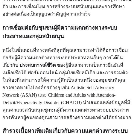
ตัว และการเชื่อมโยง การสร้างระบบสนับสนุนและการศึกษา
อย่างต่อเนื่องเป็นกุญแจสำคัญสู่ความสำเร็จ
การเชื่อมต่อกับชุมชนผู้มีความแตกต่างทางระบบ
ประสาทและกลุ่มสนับสนุน
หนึ่งในขั้นตอนที่ทรงพลังที่สุดที่คุณสามารถทำได้คือการเชื่อม
ต่อกับผู้มีความแตกต่างทางระบบประสาทคนอื่นๆ การได้ยิน
เกี่ยวกับ
ประสบการณ์ชีวิต
ของผู้อื่นสามารถเป็นการยืนยันที่
เหลือเชื่อได้ ฟอรัมออนไลน์ กลุ่มโซเชียลมีเดีย และการรวมตัว
ในท้องถิ่นสามารถให้ความรู้สึกเป็นส่วนหนึ่งของชุมชนที่คุณ
อาจขาดหายไป องค์กรต่างๆ เช่น Autistic Self Advocacy
Network (ASAN) และ Children and Adults with Attention-
Deficit/Hyperactivity Disorder (CHADD) นำเสนอแหล่งข้อมูลที่มี
คุณค่าและสนับสนุนชุมชนผู้มีความแตกต่างทางระบบประสาท
การค้นหาผู้คนของคุณสามารถสร้างความแตกต่างได้อย่างมาก
สำรวจเนื้อหาเพิ่มเติมเกี่ยวกับ
ความแตกต่างทางระบบ