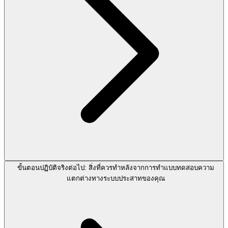
ขั้นตอนปฏิบัติจริงต่อไป: สิ่งที่ควรทำหลังจากการทำแบบทดสอบความ
แตกต่างทางระบบประสาทของคุณ