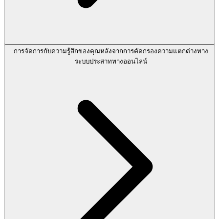
การจัดการกับความรู้สึกของคุณหลังจากการคัดกรองความแตกต่างทาง
ระบบประสาททางออนไลน์