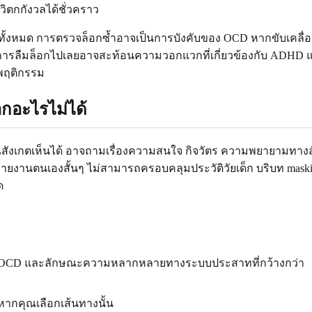
ิตกกังวลได้ชั่วคราว
งทั้งหมด การตรวจล็อกซ้ำอาจเป็นการบังคับของ OCD หากขับเคลื่
นการลืมล็อกไปเลยอาจสะท้อนความวอกแวกที่เกี่ยวข้องกับ ADH
งพฤติกรรม
อะไรไม่ได้
ณสังเกตเห็นได้ อาจถามเรื่องความสนใจ กิจวัตร ความพยายามทา
ะการรายงานตนเองสั้นๆ ไม่สามารถครอบคลุมประวัติวัยเด็ก บริบท
ด
าย OCD และลักษณะความหลากหลายทางระบบประสาทที่กว้างกว่า
 หากคุณเลือกเส้นทางนั้น