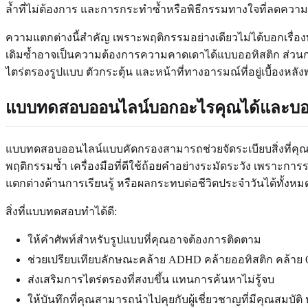
ล้ำที่ไม่ต้องการ และการกระทำซ้ำหรือพิธีกรรมทางใจที่ลดความว
ความแตกต่างนี้สำคัญ เพราะพฤติกรรมอย่างเดียวไม่ได้บอกเรื่อ
เดิมซ้ำอาจเป็นความต้องการความคาดเดาได้แบบออทิสติก ส่ว
ไตร่ตรองรูปแบบ ตัวกระตุ้น และหน้าที่ทางอารมณ์ที่อยู่เบื้องหลั
แบบทดสอบออนไลน์บอกอะไรคุณได้และบอก
แบบทดสอบออนไลน์แบบคัดกรองสามารถช่วยจัดระเบียบสิ่งที่คุ
พฤติกรรมซ้ำ เครื่องมือที่ดีใช้ถ้อยคำอย่างระมัดระวัง เพรา
แตกต่างด้านการเรียนรู้ หรือผลกระทบต่อชีวิตประจำวันได้ทั้งหม
สิ่งที่แบบทดสอบทำได้ดี:
ให้คำศัพท์สำหรับรูปแบบที่คุณอาจต้องการติดตาม
ช่วยเปรียบเทียบลักษณะคล้าย ADHD คล้ายออทิสติก คล้
ส่งเสริมการไตร่ตรองที่สงบขึ้น แทนการค้นหาไม่รู้จบ
ให้บันทึกที่คุณสามารถนำไปคุยกับผู้เชี่ยวชาญที่มีคุณสมบัติ