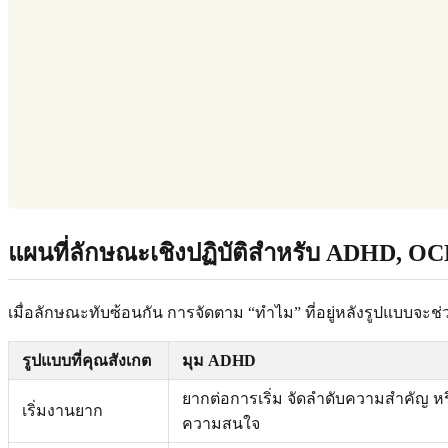
แผนที่ลักษณะเชิงปฏิบัติสำหรับ ADHD, O
เมื่อลักษณะทับซ้อนกัน การจัดตาม “ทำไม” ที่อยู่หลังรูปแบบจะช่
รูปแบบที่คุณสังเกต
มุม ADHD
ยากต่อการเริ่ม จัดลำดับความสำคัญ ห
เริ่มงานยาก
ความสนใจ