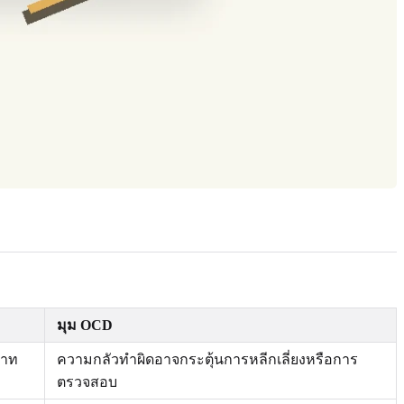
มุม OCD
สาท
ความกลัวทำผิดอาจกระตุ้นการหลีกเลี่ยงหรือการ
ตรวจสอบ