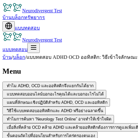
Neurodivergent Test
บ้าน
บล็อก
ทรัพยากร
แบบทดสอบ
Neurodivergent Test
แบบทดสอบ
บ้าน
/
บล็อก
/
แบบทดสอบ ADHD OCD ออทิสติก: วิธีเข้าใจลักษณะท
Menu
ทำไม ADHD, OCD และออทิสติกจึงแยกกันได้ยาก
แบบทดสอบออนไลน์บอกอะไรคุณได้และบอกอะไรไม่ได้
แผนที่ลักษณะเชิงปฏิบัติสำหรับ ADHD, OCD และออทิสติก
วิธีใช้แบบทดสอบออทิสติกและ ADHD ฟรีอย่างฉลาดขึ้น
ทำไมการค้นหา “Neurology Test Online” อาจทำให้เข้าใจผิด
เมื่อสิ่งที่คล้าย OCD คล้าย ADHD และคล้ายออทิสติกต้องการการดูแลเพิ่มเต
ขั้นตอนถัดไปที่อ่อนโยนสำหรับการไตร่ตรองตนเอง