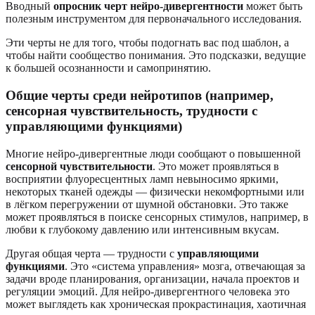
Вводный
опросник черт нейро-дивергентности
может быть
полезным инструментом для первоначального исследования.
Эти черты не для того, чтобы подогнать вас под шаблон, а
чтобы найти сообщество понимания. Это подсказки, ведущие
к большей осознанности и самопринятию.
Общие черты среди нейротипов (например,
сенсорная чувствительность, трудности с
управляющими функциями)
Многие нейро-дивергентные люди сообщают о повышенной
сенсорной чувствительности
. Это может проявляться в
восприятии флуоресцентных ламп невыносимо яркими,
некоторых тканей одежды — физически некомфортными или
в лёгком перегружении от шумной обстановки. Это также
может проявляться в поиске сенсорных стимулов, например, в
любви к глубокому давлению или интенсивным вкусам.
Другая общая черта — трудности с
управляющими
функциями
. Это «система управления» мозга, отвечающая за
задачи вроде планирования, организации, начала проектов и
регуляции эмоций. Для нейро-дивергентного человека это
может выглядеть как хроническая прокрастинация, хаотичная