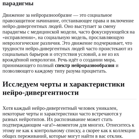
парадигмы
Движение за нейроразнообразие — это социальное
правозащитное начинание, отстаивающее права и включение
нейро-дивергентных людей. Оно выступает за смену
парадигмы с медицинской модели, часто фокусирующейся на
«исправлении», на социальную модель, прославляющую
неврологические различия. Это движение подчеркивает, что
трудности нейро-дивергентных людей часто проистекают из
социальных барьеров и отсутствия условий, а не из их
врождённой неврологии. Речь идёт о создании мира,
принимающего полный
спектр нейроразнообразия
и
позволяющего каждому типу разума процветать.
Исследуем черты и характеристики
нейро-дивергентности
Хотя каждый нейро-дивергентный человек уникален,
некоторые черты и характеристики часто встречаются у
разных нейротипов. Их распознавание может стать
подтверждающим «ага!»-моментом для многих. Отнеситесь к
этому не как к контрольному списку, а скорее как к коллекции
общих переживаний, которые могут найти в вас отклик.