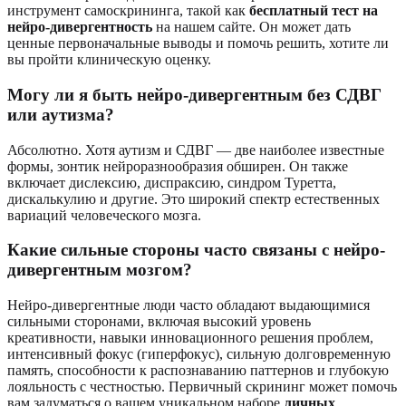
инструмент самоскрининга, такой как
бесплатный тест на
нейро-дивергентность
на нашем сайте. Он может дать
ценные первоначальные выводы и помочь решить, хотите ли
вы пройти клиническую оценку.
Могу ли я быть нейро-дивергентным без СДВГ
или аутизма?
Абсолютно. Хотя аутизм и СДВГ — две наиболее известные
формы, зонтик нейроразнообразия обширен. Он также
включает дислексию, диспраксию, синдром Туретта,
дискалькулию и другие. Это широкий спектр естественных
вариаций человеческого мозга.
Какие сильные стороны часто связаны с нейро-
дивергентным мозгом?
Нейро-дивергентные люди часто обладают выдающимися
сильными сторонами, включая высокий уровень
креативности, навыки инновационного решения проблем,
интенсивный фокус (гиперфокус), сильную долговременную
память, способности к распознаванию паттернов и глубокую
лояльность с честностью. Первичный скрининг может помочь
вам задуматься о вашем уникальном наборе
личных