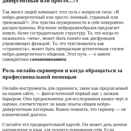
дивергентный или просто...?»
Так много людей начинают этот путь с вопросов типа: «Я
нейро-дивергентный или просто ленивый, странный или
тревожный?» Эти чувства неуверенности в себе невероятно
распространены. Изучение нейроразнообразия предлагает
новую, более сострадательную структуру. То, что когда-то
называлось «лень», может быть понято как дисфункция
управляющих функций. То, что чувствовалось как
«странность», может быть прекрасным аутентичным стилем
нейро-дивергентного общения. Этот путь — о замене
самокритики
самопониманием
.
Роль онлайн-скринеров и когда обращаться за
профессиональной помощью
Онлайн-инструменты для скрининга, такие как предлагаемый
на нашем сайте, — фантастический первый шаг с низким
барьером. Они предназначены для исследования ваших черт и
оценки, соответствуют ли ваши опыты общим нейро-
дивергентным паттернам. Важно помнить, что скринер — не
клинический диагноз.
Считайте его предварительной картой. Он может дать ценное
направление и язык для лучшего понимания себя. Если