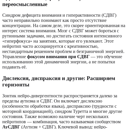
переосмысленные
Синдром дефицита внимания и гиперактивности (СДВГ)
часто неправильно понимают как просто отсутствие
концентрации. На самом деле, это скорее ориентированная на
интерес система внимания. Мозг с СДВГ может бороться с
рутинными задачами, но достигать состояния интенсивного
«гиперфокуса» на занятиях, которые его увлекают. Этот
нейротип часто ассоциируется с креативностью,
нестандартным решением проблем и безграничной энергией.
Управление
фокусом внимания при СДВГ
— это обучение
использованию этой динамичной энергии, а не попытки
подавить её.
Дислексия, диспраксия и другие: Расширяем
горизонты
Зонтик нейро-дивергентности распространяется далеко за
пределы аутизма и СДВГ. Он включает дислексию
(особенности обработки языка), диспраксию (трудности с
моторной координацией), синдром Туретта и многие другие
состояния. Также возможно наличие черт нескольких
нейротипов — комбинация, часто называемая сообществом
АуСДВГ
(Аутизм + СДВГ). Ключевой вывод: нейро-