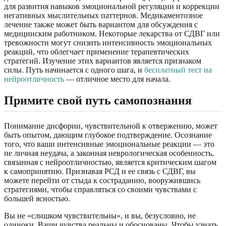
для развития навыков эмоциональной регуляции и коррекции
негативных мыслительных паттернов. Медикаментозное
лечение также может быть вариантом для обсуждения с
медицинским работником. Некоторые лекарства от СДВГ или
тревожности могут снизить интенсивность эмоциональных
реакций, что облегчает применение терапевтических
стратегий. Изучение этих вариантов является признаком
силы. Путь начинается с одного шага, и
бесплатный тест на
нейроотличность
— отличное место для начала.
Примите свой путь самопознания
Понимание дисфории, чувствительной к отвержению, может
быть опытом, дающим глубокое подтверждение. Осознание
того, что ваши интенсивные эмоциональные реакции — это
не личная неудача, а законная неврологическая особенность,
связанная с нейроотличностью, является критическим шагом
к самопринятию. Признавая РСД и ее связь с СДВГ, вы
можете перейти от стыда к состраданию, вооружившись
стратегиями, чтобы справляться со своими чувствами с
большей ясностью.
Вы не «слишком чувствительны», и вы, безусловно, не
одиноки. Ваши чувства реальны и обоснованы. Чтобы узнать