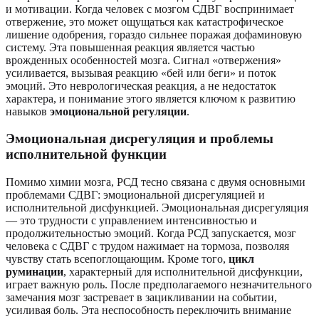
и мотивации. Когда человек с мозгом СДВГ воспринимает
отвержение, это может ощущаться как катастрофическое
лишение одобрения, гораздо сильнее поражая дофаминовую
систему. Эта повышенная реакция является частью
врожденных особенностей мозга. Сигнал «отвержения»
усиливается, вызывая реакцию «бей или беги» и поток
эмоций. Это неврологическая реакция, а не недостаток
характера, и понимание этого является ключом к развитию
навыков
эмоциональной регуляции
.
Эмоциональная дисрегуляция и проблемы
исполнительной функции
Помимо химии мозга, РСД тесно связана с двумя основными
проблемами СДВГ: эмоциональной дисрегуляцией и
исполнительной дисфункцией. Эмоциональная дисрегуляция
— это трудности с управлением интенсивностью и
продолжительностью эмоций. Когда РСД запускается, мозг
человека с СДВГ с трудом нажимает на тормоза, позволяя
чувству стать всепоглощающим. Кроме того,
цикл
руминации
, характерный для исполнительной дисфункции,
играет важную роль. После предполагаемого незначительного
замечания мозг застревает в зацикливании на событии,
усиливая боль. Эта неспособность переключить внимание