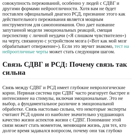
совокупность переживаний, особенно у людей с СДВГ и
другими формами нейроотличности. Хотя вам не будет
поставлен официальный диагноз РСД, признание этого как
действительного переживания является мощным
инструментом для самопонимания. Оно дает название
запутанной модели эмоциональных реакций, смещая
перспективу с личной неудачи («Я слишком чувствителен»)
на черту, связанную с устройством мозга («Вот как мой мозг
обрабатывает отвержение»). Если это звучит знакомо,
тест на
нейроотличные черты
может стать следующим шагом.
Связь СДВГ и РСД: Почему связь так
сильна
Связь между СДВГ и РСД имеет глубокие неврологические
корни. Нервная система при СДВГ часто реагирует быстрее и
интенсивнее на стимулы, включая эмоциональные. Это не
выбор, а фундаментальное различие в эмоциональной
обработке. Связь настолько сильна, что некоторые эксперты
считают РСД одним из наиболее значительно ухудшающих
качество жизни аспектов жизни с СДВГ. Понимание этой
связи может стать моментом, меняющим жизнь, для тех, кто
долгое время задавался вопросом, почему они так глубоко