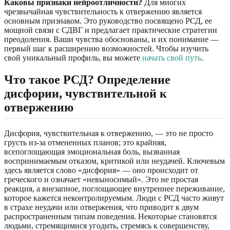
Каковы признаки нейроотличности?
Для многих
чрезвычайная чувствительность к отвержению является
основным признаком. Это руководство посвящено РСД, ее
мощной связи с СДВГ и предлагает практические стратегии
преодоления. Ваши чувства обоснованы, и их понимание —
первый шаг к расширению возможностей. Чтобы изучить
свой уникальный профиль, вы можете
начать свой путь
.
Что такое РСД? Определение
дисфории, чувствительной к
отвержению
Дисфория, чувствительная к отвержению, — это не просто
грусть из-за отмененных планов; это крайняя,
всепоглощающая эмоциональная боль, вызванная
воспринимаемым отказом, критикой или неудачей. Ключевым
здесь является слово «дисфория» — оно происходит от
греческого и означает «невыносимый». Это не простая
реакция, а внезапное, поглощающее внутреннее переживание,
которое кажется неконтролируемым. Люди с РСД часто живут
в страхе неудачи или отвержения, что приводит к двум
распространенным типам поведения. Некоторые становятся
людьми, стремящимися угодить, стремясь к совершенству,