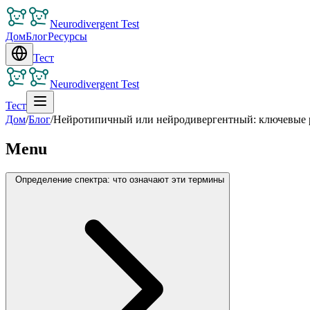
Neurodivergent Test
Дом
Блог
Ресурсы
Тест
Neurodivergent Test
Тест
Дом
/
Блог
/
Нейротипичный или нейродивергентный: ключевые ра
Menu
Определение спектра: что означают эти термины