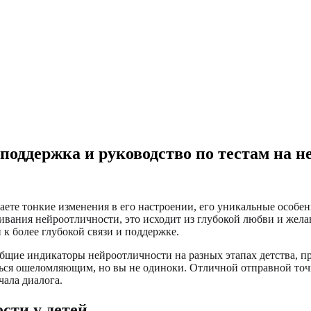
поддержка и руководство по тестам на н
чаете тонкие изменения в его настроении, его уникальные особе
живания нейроотличности, это исходит из глубокой любви и жел
к более глубокой связи и поддержке.
общие индикаторы нейроотличности на разных этапах детства, 
ься ошеломляющим, но вы не одиноки. Отличной отправной точ
чала диалога.
сти у детей