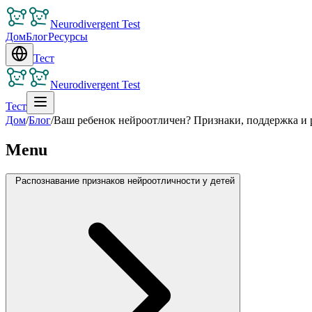
Neurodivergent Test
Дом
Блог
Ресурсы
Тест
Neurodivergent Test
Тест
Дом
/
Блог
/
Ваш ребенок нейроотличен? Признаки, поддержка и р
Menu
Распознавание признаков нейроотличности у детей