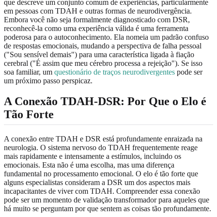
que descreve um conjunto comum de experiências, particularmente
em pessoas com TDAH e outras formas de neurodivergência.
Embora você não seja formalmente diagnosticado com DSR,
reconhecê-la como uma experiência válida é uma ferramenta
poderosa para o autoconhecimento. Ela nomeia um padrão confuso
de respostas emocionais, mudando a perspectiva de falha pessoal
("Sou sensível demais") para uma característica ligada à fiação
cerebral ("É assim que meu cérebro processa a rejeição"). Se isso
soa familiar, um
questionário de traços neurodivergentes
pode ser
um próximo passo perspicaz.
A Conexão TDAH-DSR: Por Que o Elo é
Tão Forte
A conexão entre TDAH e DSR está profundamente enraizada na
neurologia. O sistema nervoso do TDAH frequentemente reage
mais rapidamente e intensamente a estímulos, incluindo os
emocionais. Esta não é uma escolha, mas uma diferença
fundamental no processamento emocional. O elo é tão forte que
alguns especialistas consideram a DSR um dos aspectos mais
incapacitantes de viver com TDAH. Compreender essa conexão
pode ser um momento de validação transformador para aqueles que
há muito se perguntam por que sentem as coisas tão profundamente.