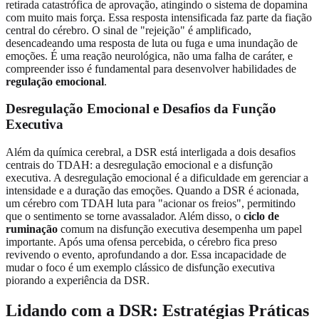
retirada catastrófica de aprovação, atingindo o sistema de dopamina
com muito mais força. Essa resposta intensificada faz parte da fiação
central do cérebro. O sinal de "rejeição" é amplificado,
desencadeando uma resposta de luta ou fuga e uma inundação de
emoções. É uma reação neurológica, não uma falha de caráter, e
compreender isso é fundamental para desenvolver habilidades de
regulação emocional
.
Desregulação Emocional e Desafios da Função
Executiva
Além da química cerebral, a DSR está interligada a dois desafios
centrais do TDAH: a desregulação emocional e a disfunção
executiva. A desregulação emocional é a dificuldade em gerenciar a
intensidade e a duração das emoções. Quando a DSR é acionada,
um cérebro com TDAH luta para "acionar os freios", permitindo
que o sentimento se torne avassalador. Além disso, o
ciclo de
ruminação
comum na disfunção executiva desempenha um papel
importante. Após uma ofensa percebida, o cérebro fica preso
revivendo o evento, aprofundando a dor. Essa incapacidade de
mudar o foco é um exemplo clássico de disfunção executiva
piorando a experiência da DSR.
Lidando com a DSR: Estratégias Práticas