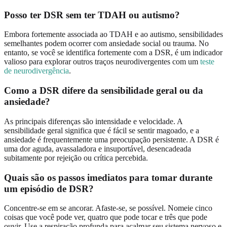
Posso ter DSR sem ter TDAH ou autismo?
Embora fortemente associada ao TDAH e ao autismo, sensibilidades
semelhantes podem ocorrer com ansiedade social ou trauma. No
entanto, se você se identifica fortemente com a DSR, é um indicador
valioso para explorar outros traços neurodivergentes com um
teste
de neurodivergência
.
Como a DSR difere da sensibilidade geral ou da
ansiedade?
As principais diferenças são intensidade e velocidade. A
sensibilidade geral significa que é fácil se sentir magoado, e a
ansiedade é frequentemente uma preocupação persistente. A DSR é
uma dor aguda, avassaladora e insuportável, desencadeada
subitamente por rejeição ou crítica percebida.
Quais são os passos imediatos para tomar durante
um episódio de DSR?
Concentre-se em se ancorar. Afaste-se, se possível. Nomeie cinco
coisas que você pode ver, quatro que pode tocar e três que pode
ouvir. Use a respiração profunda para acalmar seu sistema nervoso e