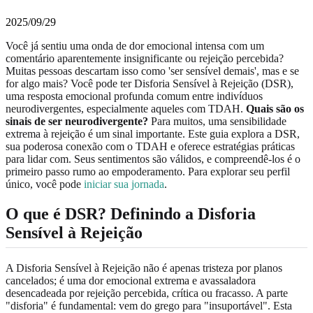
2025/09/29
Você já sentiu uma onda de dor emocional intensa com um
comentário aparentemente insignificante ou rejeição percebida?
Muitas pessoas descartam isso como 'ser sensível demais', mas e se
for algo mais? Você pode ter Disforia Sensível à Rejeição (DSR),
uma resposta emocional profunda comum entre indivíduos
neurodivergentes, especialmente aqueles com TDAH.
Quais são os
sinais de ser neurodivergente?
Para muitos, uma sensibilidade
extrema à rejeição é um sinal importante. Este guia explora a DSR,
sua poderosa conexão com o TDAH e oferece estratégias práticas
para lidar com. Seus sentimentos são válidos, e compreendê-los é o
primeiro passo rumo ao empoderamento. Para explorar seu perfil
único, você pode
iniciar sua jornada
.
O que é DSR? Definindo a Disforia
Sensível à Rejeição
A Disforia Sensível à Rejeição não é apenas tristeza por planos
cancelados; é uma dor emocional extrema e avassaladora
desencadeada por rejeição percebida, crítica ou fracasso. A parte
"disforia" é fundamental: vem do grego para "insuportável". Esta