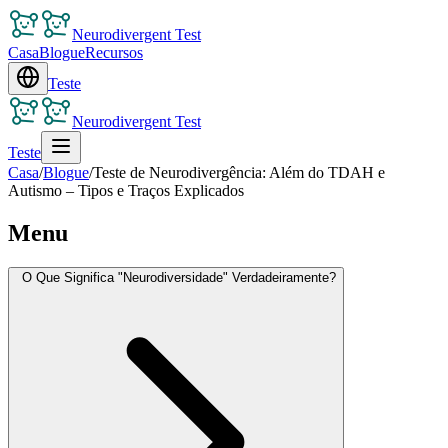
Neurodivergent Test
Casa
Blogue
Recursos
Teste
Neurodivergent Test
Teste
Casa
/
Blogue
/
Teste de Neurodivergência: Além do TDAH e
Autismo – Tipos e Traços Explicados
Menu
O Que Significa "Neurodiversidade" Verdadeiramente?