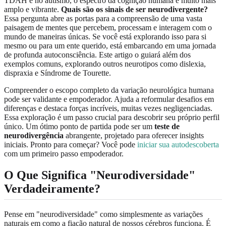
TDAH e no autismo, o espectro da cognição humana é muito mais
amplo e vibrante.
Quais são os sinais de ser neurodivergente?
Essa pergunta abre as portas para a compreensão de uma vasta
paisagem de mentes que percebem, processam e interagem com o
mundo de maneiras únicas. Se você está explorando isso para si
mesmo ou para um ente querido, está embarcando em uma jornada
de profunda autoconsciência. Este artigo o guiará além dos
exemplos comuns, explorando outros neurotipos como dislexia,
dispraxia e Síndrome de Tourette.
Compreender o escopo completo da variação neurológica humana
pode ser validante e empoderador. Ajuda a reformular desafios em
diferenças e destaca forças incríveis, muitas vezes negligenciadas.
Essa exploração é um passo crucial para descobrir seu próprio perfil
único. Um ótimo ponto de partida pode ser um
teste de
neurodivergência
abrangente, projetado para oferecer insights
iniciais. Pronto para começar? Você pode
iniciar sua autodescoberta
com um primeiro passo empoderador.
O Que Significa "Neurodiversidade"
Verdadeiramente?
Pense em "neurodiversidade" como simplesmente as variações
naturais em como a fiação natural de nossos cérebros funciona. É