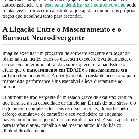
autoconsciência. Um
teste para identificar se é neurodivergente
pode
muitas vezes fornecer uma estrutura que ajuda a iluminar os próprios
traços que trabalhou tanto para esconder.
A Ligação Entre o Mascaramento e o
Burnout Neurodivergente
Imagine executar um programa de software exigente em segundo
plano na sua mente, todos os dias, sem exceção. Eventualmente, o
seu sistema interno irá abrandar, sobreaquecer e falhar. Este é o
efeito que o
mascaramento em TDAH
e o
mascaramento em
autismo
têm no cérebro. A energia mental constante necessária para
manter esta performance é insustentável e leva diretamente ao
burnout.
O burnout neurodivergente é um estado grave de exaustão crónica
que paralisa a sua capacidade de funcionar. É mais do que stress; é o
esgotamento completo dos seus recursos internos, drenados pelo
esforço cumulativo de camuflar o seu verdadeiro eu enquanto
navega num mundo que não foi construído para si. A sua capacidade
para tarefas diárias, trabalho e até mesmo autocuidado básico
diminui drasticamente.