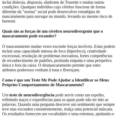
inclui dislexia, dispraxia, síndrome de Tourette e muitas outras
condições. Qualquer indivíduo cujo cérebro funcione de forma
diferente da "norma" social pode desenvolver estratégias de
mascaramento para navegar no mundo, levando ao mesmo risco de
burnout.
Quais são as forças de um cérebro neurodivergente que o
mascaramento pode esconder?
O mascaramento muitas vezes esconde forças incríveis. Estas podem
incluir uma capacidade intensa de foco (hiperfoco), criatividade
excecional, resolução de problemas inovadora, fortes competências
de reconhecimento de padrões, profunda empatia e uma perspetiva
única e fora da caixa. O desmascaramento permite que estes
atributos poderosos venham à tona e floresçam.
Como é que um Teste Me Pode Ajudar a Identificar os Meus
Próprios Comportamentos de Mascaramento?
Um
teste de neurodivergência
pode servir como um espelho,
refletindo traços e experiências para os quais pode não ter tido as
palavras. Quando uma pergunta descreve um sentimento que sempre
teve mas escondeu consistentemente, realça uma potencial máscara.
Os resultados fornecem um vocabulário e uma estrutura, ajudando-o