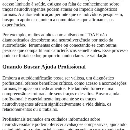
acesso limitado à saúde, estigma ou falta de conhecimento sobre
traços neurodivergentes podem atrasar ou impedir diagnósticos
formais. A autoidentificação permite que os indivíduos pesquisem,
busquem apoio e se juntem a comunidades que afirmam suas
experiências.
Por exemplo, muitos adultos com autismo ou TDAH não
diagnosticados descobrem sua neurodivergência por meio da
autorreflexão, ferramentas online ou conectando-se com outras
pessoas que compartilham características semelhantes. Esse processo
pode ser fortalecedor, proporcionando clareza e validação.
Quando Buscar Ajuda Profissional
Embora a autoidentificação possa ser valiosa, um diagnóstico
profissional oferece benefícios críticos, como acesso a acomodações
formais, terapias ou medicamentos. Ele também fornece uma
compreensão estruturada de seus traços e desafios. Buscar ajuda
profissional é especialmente importante se os traços
neurodivergentes afetam significativamente a vida diária, os
relacionamentos ou o trabalho.
Profissionais treinados em cuidados informados sobre
neurodiversidade podem oferecer avaliações compassivas, ajudando
os indivíduos a obter insights enquanto respeitam suas experiências