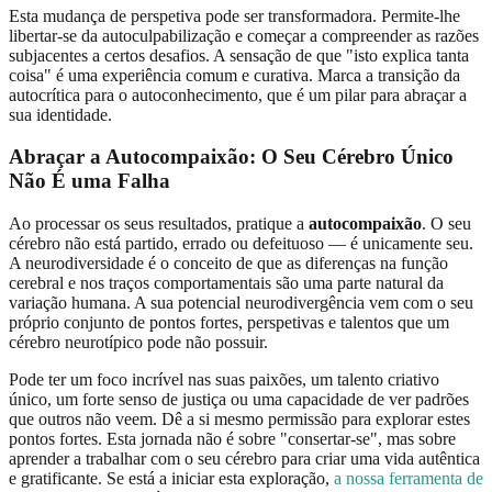
Esta mudança de perspetiva pode ser transformadora. Permite-lhe
libertar-se da autoculpabilização e começar a compreender as razões
subjacentes a certos desafios. A sensação de que "isto explica tanta
coisa" é uma experiência comum e curativa. Marca a transição da
autocrítica para o autoconhecimento, que é um pilar para abraçar a
sua identidade.
Abraçar a Autocompaixão: O Seu Cérebro Único
Não É uma Falha
Ao processar os seus resultados, pratique a
autocompaixão
. O seu
cérebro não está partido, errado ou defeituoso — é unicamente seu.
A neurodiversidade é o conceito de que as diferenças na função
cerebral e nos traços comportamentais são uma parte natural da
variação humana. A sua potencial neurodivergência vem com o seu
próprio conjunto de pontos fortes, perspetivas e talentos que um
cérebro neurotípico pode não possuir.
Pode ter um foco incrível nas suas paixões, um talento criativo
único, um forte senso de justiça ou uma capacidade de ver padrões
que outros não veem. Dê a si mesmo permissão para explorar estes
pontos fortes. Esta jornada não é sobre "consertar-se", mas sobre
aprender a trabalhar com o seu cérebro para criar uma vida autêntica
e gratificante. Se está a iniciar esta exploração,
a nossa ferramenta de