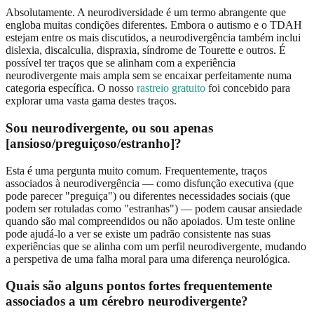
Absolutamente. A neurodiversidade é um termo abrangente que
engloba muitas condições diferentes. Embora o autismo e o TDAH
estejam entre os mais discutidos, a neurodivergência também inclui
dislexia, discalculia, dispraxia, síndrome de Tourette e outros. É
possível ter traços que se alinham com a experiência
neurodivergente mais ampla sem se encaixar perfeitamente numa
categoria específica. O nosso
rastreio gratuito
foi concebido para
explorar uma vasta gama destes traços.
Sou neurodivergente, ou sou apenas
[ansioso/preguiçoso/estranho]?
Esta é uma pergunta muito comum. Frequentemente, traços
associados à neurodivergência — como disfunção executiva (que
pode parecer "preguiça") ou diferentes necessidades sociais (que
podem ser rotuladas como "estranhas") — podem causar ansiedade
quando são mal compreendidos ou não apoiados. Um teste online
pode ajudá-lo a ver se existe um padrão consistente nas suas
experiências que se alinha com um perfil neurodivergente, mudando
a perspetiva de uma falha moral para uma diferença neurológica.
Quais são alguns pontos fortes frequentemente
associados a um cérebro neurodivergente?