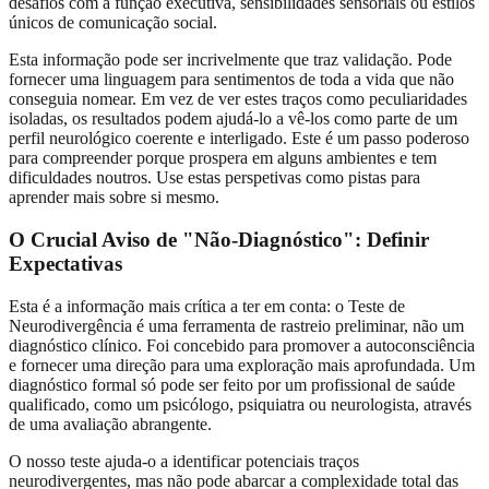
desafios com a função executiva, sensibilidades sensoriais ou estilos
únicos de comunicação social.
Esta informação pode ser incrivelmente que traz validação. Pode
fornecer uma linguagem para sentimentos de toda a vida que não
conseguia nomear. Em vez de ver estes traços como peculiaridades
isoladas, os resultados podem ajudá-lo a vê-los como parte de um
perfil neurológico coerente e interligado. Este é um passo poderoso
para compreender porque prospera em alguns ambientes e tem
dificuldades noutros. Use estas perspetivas como pistas para
aprender mais sobre si mesmo.
O Crucial Aviso de "Não-Diagnóstico": Definir
Expectativas
Esta é a informação mais crítica a ter em conta: o Teste de
Neurodivergência é uma ferramenta de rastreio preliminar, não um
diagnóstico clínico. Foi concebido para promover a autoconsciência
e fornecer uma direção para uma exploração mais aprofundada. Um
diagnóstico formal só pode ser feito por um profissional de saúde
qualificado, como um psicólogo, psiquiatra ou neurologista, através
de uma avaliação abrangente.
O nosso teste ajuda-o a identificar potenciais traços
neurodivergentes, mas não pode abarcar a complexidade total das