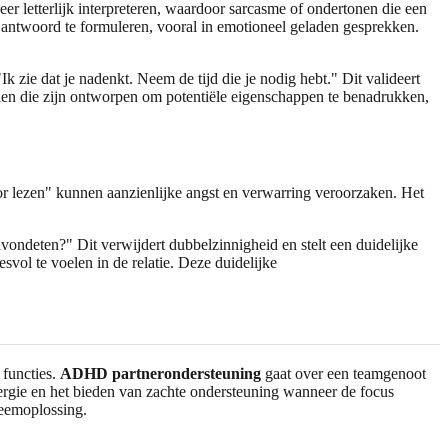
eer letterlijk interpreteren, waardoor sarcasme of ondertonen die een
antwoord te formuleren, vooral in emotioneel geladen gesprekken.
k zie dat je nadenkt. Neem de tijd die je nodig hebt." Dit valideert
len die zijn ontworpen om potentiële eigenschappen te benadrukken,
oor lezen" kunnen aanzienlijke angst en verwarring veroorzaken. Het
 avondeten?" Dit verwijdert dubbelzinnigheid en stelt een duidelijke
esvol te voelen in de relatie. Deze duidelijke
 functies.
ADHD partnerondersteuning
gaat over een teamgenoot
nergie en het bieden van zachte ondersteuning wanneer de focus
leemoplossing.