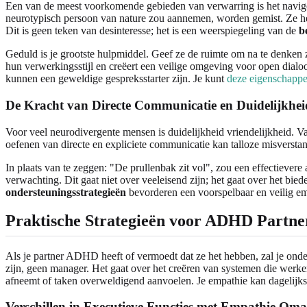
Een van de meest voorkomende gebieden van verwarring is het navi
neurotypisch persoon van nature zou aannemen, worden gemist. Ze he
Dit is geen teken van desinteresse; het is een weerspiegeling van de
b
Geduld is je grootste hulpmiddel. Geef ze de ruimte om na te denken zo
hun verwerkingsstijl en creëert een veilige omgeving voor open dial
kunnen een geweldige gespreksstarter zijn. Je kunt
deze eigenschapp
De Kracht van Directe Communicatie en Duidelijkhei
Voor veel neurodivergente mensen is duidelijkheid vriendelijkheid. V
oefenen van directe en expliciete communicatie kan talloze misverst
In plaats van te zeggen: "De prullenbak zit vol", zou een effectievere 
verwachting. Dit gaat niet over veeleisend zijn; het gaat over het bied
ondersteuningsstrategieën
bevorderen een voorspelbaar en veilig emo
Praktische Strategieën voor ADHD Partne
Als je partner ADHD heeft of vermoedt dat ze het hebben, zal je ond
zijn, geen manager. Het gaat over het creëren van systemen die werke
afneemt of taken overweldigend aanvoelen. Je empathie kan dagelijks
Verschillen in Executieve Functies met Empathie Om