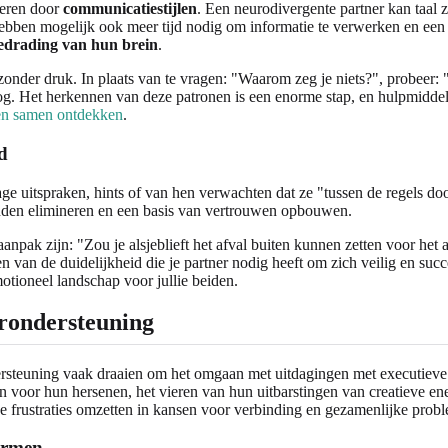
geren door
communicatiestijlen
. Een neurodivergente partner kan taal z
bben mogelijk ook meer tijd nodig om informatie te verwerken en een 
edrading van hun brein
.
nder druk. In plaats van te vragen: "Waarom zeg je niets?", probeer: "I
oog. Het herkennen van deze patronen is een enorme stap, en hulpmidde
en samen ontdekken
.
d
age uitspraken, hints of van hen verwachten dat ze "tussen de regels d
anden elimineren en een basis van vertrouwen opbouwen.
aanpak zijn: "Zou je alsjeblieft het afval buiten kunnen zetten voor het
en van de duidelijkheid die je partner nodig heeft om zich veilig en succ
tioneel landschap voor jullie beiden.
rondersteuning
ersteuning vaak draaien om het omgaan met uitdagingen met executieve
n voor hun hersenen, het vieren van hun uitbarstingen van creatieve e
e frustraties omzetten in kansen voor verbinding en gezamenlijke prob
armen