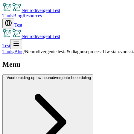
Neurodivergent Test
Thuis
Blog
Resources
Test
Neurodivergent Test
Test
Thuis
/
Blog
/
Neurodivergente test- & diagnoseproces: Uw stap-voor-st
Menu
Voorbereiding op uw neurodivergente beoordeling