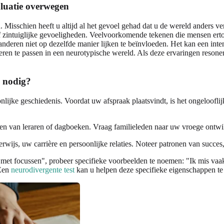
luatie overwegen
 Misschien heeft u altijd al het gevoel gehad dat u de wereld anders v
, of zintuiglijke gevoeligheden. Veelvoorkomende tekenen die mensen er
 anderen niet op dezelfde manier lijken te beïnvloeden. Het kan een int
en te passen in een neurotypische wereld. Als deze ervaringen resonere
u nodig?
nlijke geschiedenis. Voordat uw afspraak plaatsvindt, is het ongeloofli
n van leraren of dagboeken. Vraag familieleden naar uw vroege ontwi
wijs, uw carrière en persoonlijke relaties. Noteer patronen van succe
met focussen", probeer specifieke voorbeelden te noemen: "Ik mis vaak 
 Een
neurodivergente test
kan u helpen deze specifieke eigenschappen te 