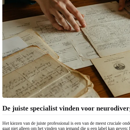
De juiste specialist vinden voor neurodive
Het kiezen van de juiste professional is een van de meest cruciale ond
gaat niet alleen om het vinden van iemand die u een label kan geven; h