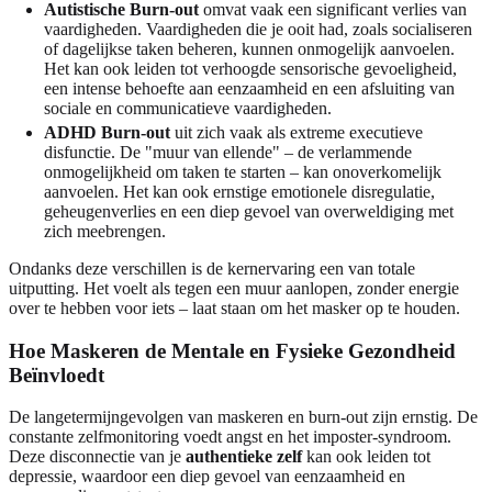
Autistische Burn-out
omvat vaak een significant verlies van
vaardigheden. Vaardigheden die je ooit had, zoals socialiseren
of dagelijkse taken beheren, kunnen onmogelijk aanvoelen.
Het kan ook leiden tot verhoogde sensorische gevoeligheid,
een intense behoefte aan eenzaamheid en een afsluiting van
sociale en communicatieve vaardigheden.
ADHD Burn-out
uit zich vaak als extreme executieve
disfunctie. De "muur van ellende" – de verlammende
onmogelijkheid om taken te starten – kan onoverkomelijk
aanvoelen. Het kan ook ernstige emotionele disregulatie,
geheugenverlies en een diep gevoel van overweldiging met
zich meebrengen.
Ondanks deze verschillen is de kernervaring een van totale
uitputting. Het voelt als tegen een muur aanlopen, zonder energie
over te hebben voor iets – laat staan om het masker op te houden.
Hoe Maskeren de Mentale en Fysieke Gezondheid
Beïnvloedt
De langetermijngevolgen van maskeren en burn-out zijn ernstig. De
constante zelfmonitoring voedt angst en het imposter-syndroom.
Deze disconnectie van je
authentieke zelf
kan ook leiden tot
depressie, waardoor een diep gevoel van eenzaamheid en