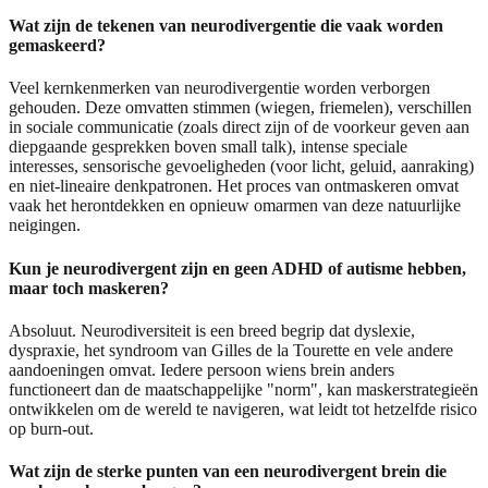
Wat zijn de tekenen van neurodivergentie die vaak worden
gemaskeerd?
Veel kernkenmerken van neurodivergentie worden verborgen
gehouden. Deze omvatten stimmen (wiegen, friemelen), verschillen
in sociale communicatie (zoals direct zijn of de voorkeur geven aan
diepgaande gesprekken boven small talk), intense speciale
interesses, sensorische gevoeligheden (voor licht, geluid, aanraking)
en niet-lineaire denkpatronen. Het proces van ontmaskeren omvat
vaak het herontdekken en opnieuw omarmen van deze natuurlijke
neigingen.
Kun je neurodivergent zijn en geen ADHD of autisme hebben,
maar toch maskeren?
Absoluut. Neurodiversiteit is een breed begrip dat dyslexie,
dyspraxie, het syndroom van Gilles de la Tourette en vele andere
aandoeningen omvat. Iedere persoon wiens brein anders
functioneert dan de maatschappelijke "norm", kan maskerstrategieën
ontwikkelen om de wereld te navigeren, wat leidt tot hetzelfde risico
op burn-out.
Wat zijn de sterke punten van een neurodivergent brein die