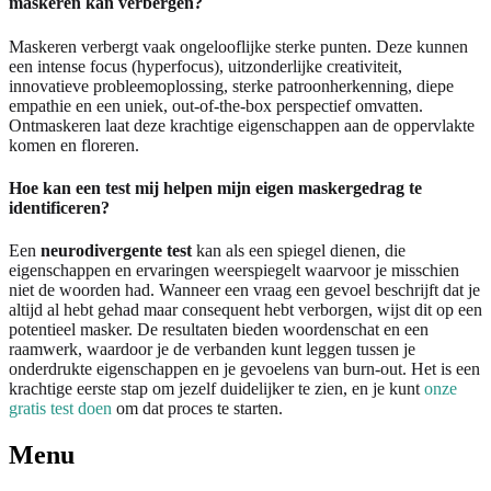
maskeren kan verbergen?
Maskeren verbergt vaak ongelooflijke sterke punten. Deze kunnen
een intense focus (hyperfocus), uitzonderlijke creativiteit,
innovatieve probleemoplossing, sterke patroonherkenning, diepe
empathie en een uniek, out-of-the-box perspectief omvatten.
Ontmaskeren laat deze krachtige eigenschappen aan de oppervlakte
komen en floreren.
Hoe kan een test mij helpen mijn eigen maskergedrag te
identificeren?
Een
neurodivergente test
kan als een spiegel dienen, die
eigenschappen en ervaringen weerspiegelt waarvoor je misschien
niet de woorden had. Wanneer een vraag een gevoel beschrijft dat je
altijd al hebt gehad maar consequent hebt verborgen, wijst dit op een
potentieel masker. De resultaten bieden woordenschat en een
raamwerk, waardoor je de verbanden kunt leggen tussen je
onderdrukte eigenschappen en je gevoelens van burn-out. Het is een
krachtige eerste stap om jezelf duidelijker te zien, en je kunt
onze
gratis test doen
om dat proces te starten.
Menu