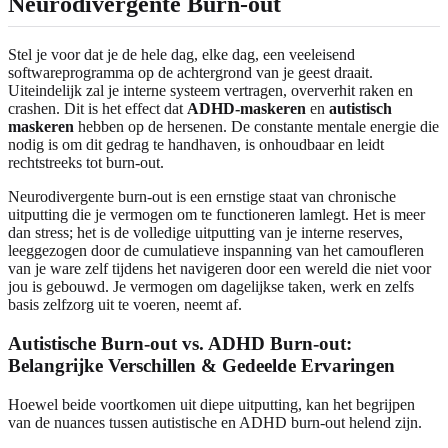
Neurodivergente Burn-out
Stel je voor dat je de hele dag, elke dag, een veeleisend
softwareprogramma op de achtergrond van je geest draait.
Uiteindelijk zal je interne systeem vertragen, oververhit raken en
crashen. Dit is het effect dat
ADHD-maskeren
en
autistisch
maskeren
hebben op de hersenen. De constante mentale energie die
nodig is om dit gedrag te handhaven, is onhoudbaar en leidt
rechtstreeks tot burn-out.
Neurodivergente burn-out is een ernstige staat van chronische
uitputting die je vermogen om te functioneren lamlegt. Het is meer
dan stress; het is de volledige uitputting van je interne reserves,
leeggezogen door de cumulatieve inspanning van het camoufleren
van je ware zelf tijdens het navigeren door een wereld die niet voor
jou is gebouwd. Je vermogen om dagelijkse taken, werk en zelfs
basis zelfzorg uit te voeren, neemt af.
Autistische Burn-out vs. ADHD Burn-out:
Belangrijke Verschillen & Gedeelde Ervaringen
Hoewel beide voortkomen uit diepe uitputting, kan het begrijpen
van de nuances tussen autistische en ADHD burn-out helend zijn.