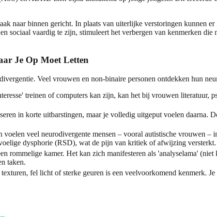
aar binnen gericht. In plaats van uiterlijke verstoringen kunnen er int
n sociaal vaardig te zijn, stimuleert het verbergen van kenmerken die 
ar Je Op Moet Letten
eurodivergentie. Veel vrouwen en non-binaire personen ontdekken hun n
teresse' treinen of computers kan zijn, kan het bij vrouwen literatuur, 
iseren in korte uitbarstingen, maar je volledig uitgeput voelen daarna
n voelen veel neurodivergente mensen – vooral autistische vrouwen – i
elige dysphorie (RSD), wat de pijn van kritiek of afwijzing versterkt.
 een rommelige kamer. Het kan zich manifesteren als 'analyselama' (niet
en taken.
exturen, fel licht of sterke geuren is een veelvoorkomend kenmerk. Je k