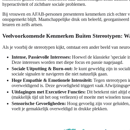
hyperactiviteit of zichtbare sociale problemen.
Bij vrouwen en AFAB-personen presenteren kenmerken zich echter vaak n
onopgemerkt blijft. Maatschappelijke druk om beleefd, georganiseerd e
leraren en zelfs artsen.
Veelvoorkomende Kenmerken Buiten Stereotypen: Wa
Als je voorbij de stereotypen kijkt, ontstaat een ander beeld van n
Intense, Passievolle Interesses:
Hoewel de klassieke 'speciale in
Deze interesses worden met diepe focus en passie nagejaagd.
Sociale Uitputting & Burn-out:
Je kunt geweldig zijn in social
sociale signalen te navigeren die niet natuurlijk gaan.
Hoge Empathie & Emotionele Intensiteit:
Tegen stereotypen i
overweldigend is. Deze gevoeligheid triggert vaak Afwijzingsgevo
Uitdagingen met Executieve Functies:
Dit betekent niet altijd
(makkelijk tijd uit het oog verliezen) of moeite met wisselen tuss
Sensorische Gevoeligheden:
Hoog gevoelig zijn voor geluiden, t
voelt je gemakkelijk overweldigd in drukke plekken.