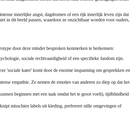
ense innerlijke angst, dagdromen of een rijk innerlijk leven zijn dat
niet in dit beeld passen, waardoor ze onzichtbaar worden voor ouders,
eurotype door deze minder besproken kenmerken te herkennen:
psychologie, sociale rechtvaardigheid of een specifieke fandom zijn.
. Deze 'sociale kater' komt door de enorme inspanning om gesprekken en
ntense empathie. Ze nemen de emoties van anderen zo diep op dat het
 kunnen beginnen met een taak omdat het te groot voelt), tijdblindheid
nipt misschien labels uit kleding, prefereert stille omgevingen of