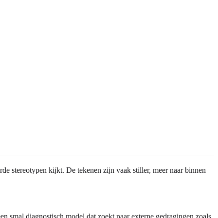
e stereotypen kijkt. De tekenen zijn vaak stiller, meer naar binnen
en smal diagnostisch model dat zoekt naar externe gedragingen zoals