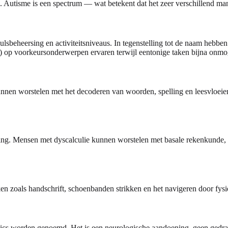
utisme is een spectrum — wat betekent dat het zeer verschillend mani
ulsbeheersing en activiteitsniveaus. In tegenstelling tot de naam h
s) op voorkeursonderwerpen ervaren terwijl eentonige taken bijna onmog
nnen worstelen met het decoderen van woorden, spelling en leesvloeie
ng. Mensen met dyscalculie kunnen worstelen met basale rekenkunde, he
en zoals handschrift, schoenbanden strikken en het navigeren door fys
tics worden genoemd. Het is een neurologische aandoening, geen gedragss