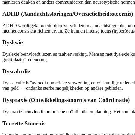
manieren denken en anders communiceren dan neurotypische normen. A
ADHD (Aandachtsstoringen/Overactiefheidsstoornis)
ADHD wordt gekenmerkt door verschillen in aandachtsregulatie, imp
met het consistent richten ervan. Ze kunnen intense focus (hyperfocu
Dyslexie
Dyslexie beïnvloedt lezen en taalverwerking. Mensen met dyslexie ku
grootplaatse redenering.
Dyscalculie
Dyscalculie beïnvloedt numerieke verwerking en wiskundige redeneri
van geld — ondanks sterke mogelijkheden op andere gebieden.
Dyspraxie (Ontwikkelingsstoornis van Coördinatie)
Dyspraxie beïnvloedt motorische coördinatie en planning. Het kan tak
Tourette-Stoornis
Tourette-stoornis omvat onvrijwillige bewegingen en vocalisaties die 