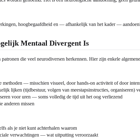
perkingen, hoogbegaafdheid en — afhankelijk van het kader — aandoeni
gelijk Mentaal Divergent Is
ijn patronen die veel neurodiversen herkennen. Hier zijn enkele algemene
e methoden — misschien visueel, door hands-on activiteit of door inten
ijk lijken (tijdbestuur, volgen van meestapsinstructies, organiseren) 
sseren voor uren — soms volledig de tijd uit het oog verliezend
die anderen missen
lfs als je niet kunt achterhalen waarom
ociale verwachtingen — wat uitputting veroorzaakt