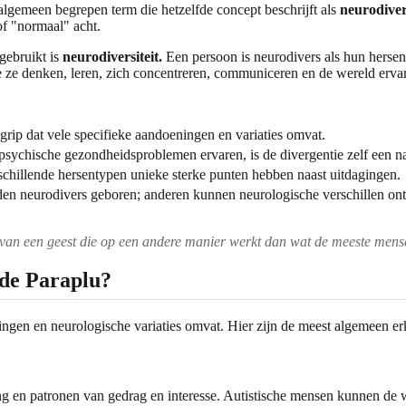
 algemeen begrepen term die hetzelfde concept beschrijft als
neurodivers
of "normaal" acht.
gebruikt is
neurodiversiteit.
Een persoon is neurodivers als hun hersen
 ze denken, leren, zich concentreren, communiceren en de wereld erva
rip dat vele specifieke aandoeningen en variaties omvat.
ychische gezondheidsproblemen ervaren, is de divergentie zelf een nat
schillende hersentypen unieke sterke punten hebben naast uitdagingen.
neurodivers geboren; anderen kunnen neurologische verschillen ontw
 van een geest die op een andere manier werkt dan wat de meeste mense
 de Paraplu?
ningen en neurologische variaties omvat. Hier zijn de meest algemeen e
g en patronen van gedrag en interesse. Autistische mensen kunnen de we