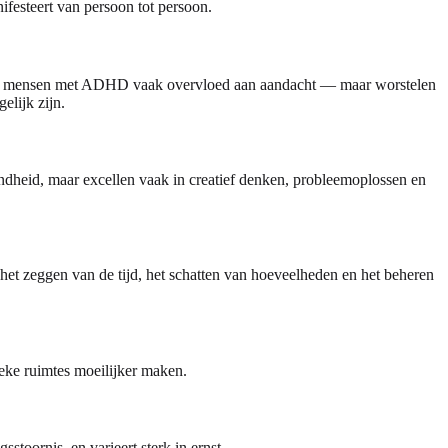
festeert van persoon tot persoon.
ebben mensen met ADHD vaak overvloed aan aandacht — maar worstelen
elijk zijn.
ndheid, maar excellen vaak in creatief denken, probleemoplossen en
t zeggen van de tijd, het schatten van hoeveelheden en het beheren
ieke ruimtes moeilijker maken.
toornis, en varieert sterk in ernst.