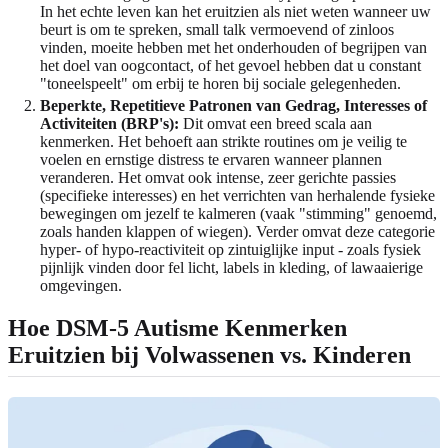
In het echte leven kan het eruitzien als niet weten wanneer uw
beurt is om te spreken, small talk vermoevend of zinloos
vinden, moeite hebben met het onderhouden of begrijpen van
het doel van oogcontact, of het gevoel hebben dat u constant
"toneelspeelt" om erbij te horen bij sociale gelegenheden.
Beperkte, Repetitieve Patronen van Gedrag, Interesses of
Activiteiten (BRP's):
Dit omvat een breed scala aan
kenmerken. Het behoeft aan strikte routines om je veilig te
voelen en ernstige distress te ervaren wanneer plannen
veranderen. Het omvat ook intense, zeer gerichte passies
(specifieke interesses) en het verrichten van herhalende fysieke
bewegingen om jezelf te kalmeren (vaak "stimming" genoemd,
zoals handen klappen of wiegen). Verder omvat deze categorie
hyper- of hypo-reactiviteit op zintuiglijke input - zoals fysiek
pijnlijk vinden door fel licht, labels in kleding, of lawaaierige
omgevingen.
Hoe DSM-5 Autisme Kenmerken
Eruitzien bij Volwassenen vs. Kinderen