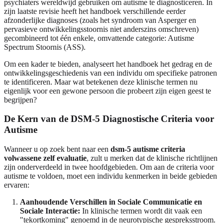
psychiaters wereldwijd gebruiken om autisme te diagnosticeren. In
zijn laatste revisie heeft het handboek verschillende eerder
afzonderlijke diagnoses (zoals het syndroom van Asperger en
pervasieve ontwikkelingsstoornis niet anderszins omschreven)
gecombineerd tot één enkele, omvattende categorie: Autisme
Spectrum Stoornis (ASS).
Om een kader te bieden, analyseert het handboek het gedrag en de
ontwikkelingsgeschiedenis van een individu om specifieke patronen
te identificeren. Maar wat betekenen deze klinische termen nu
eigenlijk voor een gewone persoon die probeert zijn eigen geest te
begrijpen?
De Kern van de DSM-5 Diagnostische Criteria voor
Autisme
Wanneer u op zoek bent naar een
dsm-5 autisme criteria
volwassene zelf evaluatie
, zult u merken dat de klinische richtlijnen
zijn onderverdeeld in twee hoofdgebieden. Om aan de criteria voor
autisme te voldoen, moet een individu kenmerken in beide gebieden
ervaren:
Aanhoudende Verschillen in Sociale Communicatie en
Sociale Interactie:
In klinische termen wordt dit vaak een
"tekortkoming" genoemd in de neurotypische gespreksstroom.