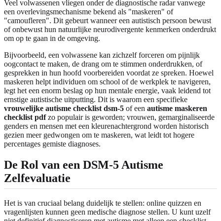
Veel volwassenen vliegen onder de diagnostische radar vanwege
een overlevingsmechanisme bekend als "maskeren" of
"camoufleren". Dit gebeurt wanneer een autistisch persoon bewust
of onbewust hun natuurlijke neurodivergente kenmerken onderdrukt
om op te gaan in de omgeving.
Bijvoorbeeld, een volwassene kan zichzelf forceren om pijnlijk
oogcontact te maken, de drang om te stimmen onderdrukken, of
gesprekken in hun hoofd voorbereiden voordat ze spreken. Hoewel
maskeren helpt individuen om school of de werkplek te navigeren,
legt het een enorm beslag op hun mentale energie, vaak leidend tot
ernstige autistische uitputting. Dit is waarom een specifieke
vrouwelijke autisme checklist dsm-5
of een
autisme maskeren
checklist pdf
zo populair is geworden; vrouwen, gemarginaliseerde
genders en mensen met een kleurenachtergrond worden historisch
gezien meer gedwongen om te maskeren, wat leidt tot hogere
percentages gemiste diagnoses.
De Rol van een DSM-5 Autisme
Zelfevaluatie
Het is van cruciaal belang duidelijk te stellen: online quizzen en
vragenlijsten kunnen geen medische diagnose stellen. U kunt uzelf
niet definitief diagnosticeren met autisme met alleen een checklist.