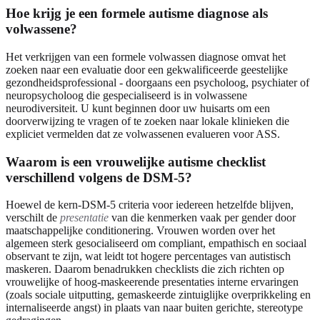
Hoe krijg je een formele autisme diagnose als
volwassene?
Het verkrijgen van een formele volwassen diagnose omvat het
zoeken naar een evaluatie door een gekwalificeerde geestelijke
gezondheidsprofessional - doorgaans een psycholoog, psychiater of
neuropsycholoog die gespecialiseerd is in volwassene
neurodiversiteit. U kunt beginnen door uw huisarts om een
doorverwijzing te vragen of te zoeken naar lokale klinieken die
expliciet vermelden dat ze volwassenen evalueren voor ASS.
Waarom is een vrouwelijke autisme checklist
verschillend volgens de DSM-5?
Hoewel de kern-DSM-5 criteria voor iedereen hetzelfde blijven,
verschilt de
presentatie
van die kenmerken vaak per gender door
maatschappelijke conditionering. Vrouwen worden over het
algemeen sterk gesocialiseerd om compliant, empathisch en sociaal
observant te zijn, wat leidt tot hogere percentages van autistisch
maskeren. Daarom benadrukken checklists die zich richten op
vrouwelijke of hoog-maskeerende presentaties interne ervaringen
(zoals sociale uitputting, gemaskeerde zintuiglijke overprikkeling en
internaliseerde angst) in plaats van naar buiten gerichte, stereotype