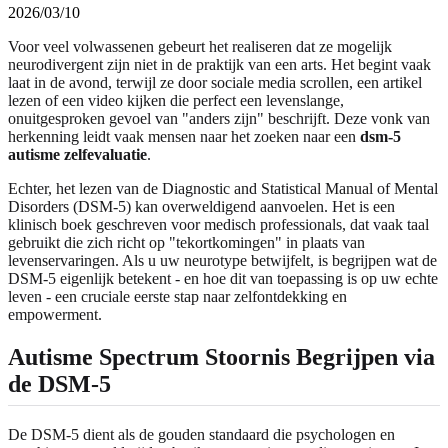
2026/03/10
Voor veel volwassenen gebeurt het realiseren dat ze mogelijk
neurodivergent zijn niet in de praktijk van een arts. Het begint vaak
laat in de avond, terwijl ze door sociale media scrollen, een artikel
lezen of een video kijken die perfect een levenslange,
onuitgesproken gevoel van "anders zijn" beschrijft. Deze vonk van
herkenning leidt vaak mensen naar het zoeken naar een
dsm-5
autisme zelfevaluatie
.
Echter, het lezen van de Diagnostic and Statistical Manual of Mental
Disorders (DSM-5) kan overweldigend aanvoelen. Het is een
klinisch boek geschreven voor medisch professionals, dat vaak taal
gebruikt die zich richt op "tekortkomingen" in plaats van
levenservaringen. Als u uw neurotype betwijfelt, is begrijpen wat de
DSM-5 eigenlijk betekent - en hoe dit van toepassing is op uw echte
leven - een cruciale eerste stap naar zelfontdekking en
empowerment.
Autisme Spectrum Stoornis Begrijpen via
de DSM-5
De DSM-5 dient als de gouden standaard die psychologen en