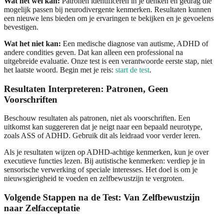
Wat het wel kan:
Patronen identificeren in je denken en gedrag die
mogelijk passen bij neurodivergente kenmerken. Resultaten kunnen
een nieuwe lens bieden om je ervaringen te bekijken en je gevoelens
bevestigen.
Wat het niet kan:
Een medische diagnose van autisme, ADHD of
andere condities geven. Dat kan alleen een professional na
uitgebreide evaluatie. Onze test is een verantwoorde eerste stap, niet
het laatste woord. Begin met je reis:
start de test
.
Resultaten Interpreteren: Patronen, Geen
Voorschriften
Beschouw resultaten als patronen, niet als voorschriften. Een
uitkomst kan suggereren dat je neigt naar een bepaald neurotype,
zoals ASS of ADHD. Gebruik dit als leidraad voor verder leren.
Als je resultaten wijzen op ADHD-achtige kenmerken, kun je over
executieve functies lezen. Bij autistische kenmerken: verdiep je in
sensorische verwerking of speciale interesses. Het doel is om je
nieuwsgierigheid te voeden en zelfbewustzijn te vergroten.
Volgende Stappen na de Test: Van Zelfbewustzijn
naar Zelfacceptatie