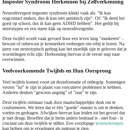
Imposter Syndroom Herkennen bij Zelfverkenning
Neurodivergent imposter syndroom klinkt vaak als: "Ik kan
oogcontact maken, dus ik kan niet autistisch zijn". Of: "Ik deed het
goed op school, dus ik kan geen ADHD hebben". Het gedijt bij
stereotypen en een starre kijk op neurodivergentie.
Deze twijfel wordt vaak gevoed door een leven lang "maskeren" -
bewust of onbewust je kenmerken verbergen om erbij te horen. Na
jaren van neurotypisch gedrag kan het moeilijk zijn te geloven dat je
worstelingen echt zijn. Herkenning hiervan is de eerste stap naar
overwinnen.
Veelvoorkomende Twijfels en Hun Oorsprong
Veel twijfels komen voort uit desinformatie of onbegrip. Sommigen
vrezen "lui" te zijn in plaats van executieve problemen te hebben.
Anderen denken "gewoon angstig" of "raar" te zijn.
Deze twijfels ontstaan vaak door maatschappelijke druk om te
conformeren. We leren dat er één "goede" manier is om te denken,
voelen en gedragen. Afwijken hiervan kan leiden tot het gevoel dat
je niet deugt. Beseffen dat je brein anders bedraad is - niet fout - is
cruciaal om deze twijfels te stillen. Een voorlopige
kenmerkenquiz
kan helpen om je ervaringen als patroon te zien.