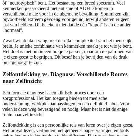
óf "neurotypisch" bent. Het bestaat op een breed spectrum. Veel
kenmerken geassocieerd met autisme of ADHD komen in
verschillende mate voor in de algemene bevolking. Sommigen zijn
bijvoorbeeld extreem gevoelig voor geluid, terwijl anderen er geen
last van hebben. Dit betekent niet dat de één "kapot" is en de ander
"normaal".
Zwart-wit denken vangt niet de rijke complexiteit van het menselijk
brein. Je unieke combinatie van kenmerken maakt je tot wie je bent.
Het doel is niet om in een hokje te passen, maar om de patronen van
je eigen geest te begrijpen. Dit besef kan je bevrijden van de druk
om "genoeg" te zijn.
Zelfontdekking vs. Diagnose: Verschillende Routes
naar Zelfinzicht
Een formele diagnose is een klinisch proces door een
zorgprofessional. Het kan toegang bieden tot medische
ondersteuning, werkplekaanpassingen en een definitief label. Voor
velen is deze weg bevestigend en nodig. Maar het is niet de enige
route naar zelfinzicht.
Zelfontdekking is een persoonlijke reis van leren over je eigen geest.
Het omvat lezen, verbinden met gemeenschapservaringen en tools
gebruiken om je kenmerken te identificeren. Dit proces kan net zo