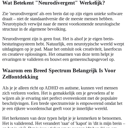
Wat Betekent "Neurodivergent" Werkelijk?
Zie 'neurodivergent' als een brein dat op zijn eigen unieke software
draait – niet de standaardversie die de meeste mensen hebben.
Neurotypisch verwijst naar de meest voorkomende neurologische
structuur in de algemene bevolking.
Neurodivergent zijn is geen fout. Het is alsof je je eigen brein-
besturingssysteem hebt. Natuurlijk, een neurotypische wereld werpt
uitdagingen op je pad. Maar het ontsluit ook creativiteit, laserfocus
en creatieve oplossingen. Het omarmen van deze term helpt je
ervaringen te valideren en bouwt een gemeenschapsgevoel op.
Waarom een Breed Spectrum Belangrijk Is Voor
Zelfontdekking
Als je je alleen richt op ADHD en autisme, kunnen veel mensen
zich verloren voelen. Het is gemakkelijk om je gevoelens af te
wijzen als je ervaring niet perfect overeenkomt met de populaire
beschrijvingen. Een brede spectrumvisie is empowerend omdat het
je een rijkere woordenschat geeft voor je innerlijke wereld.
Het herkennen van deze typen helpt je je kenmerken te benoemen.
Het is validerend. Het verandert 'raar' of 'kapot' in 'dit is mijn brein –