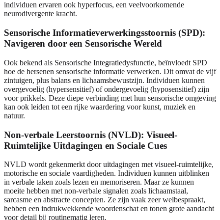
individuen ervaren ook hyperfocus, een veelvoorkomende
neurodivergente kracht.
Sensorische Informatieverwerkingsstoornis (SPD):
Navigeren door een Sensorische Wereld
Ook bekend als Sensorische Integratiedysfunctie, beïnvloedt SPD
hoe de hersenen sensorische informatie verwerken. Dit omvat de vijf
zintuigen, plus balans en lichaamsbewustzijn. Individuen kunnen
overgevoelig (hypersensitief) of ondergevoelig (hyposensitief) zijn
voor prikkels. Deze diepe verbinding met hun sensorische omgeving
kan ook leiden tot een rijke waardering voor kunst, muziek en
natuur.
Non-verbale Leerstoornis (NVLD): Visueel-
Ruimtelijke Uitdagingen en Sociale Cues
NVLD wordt gekenmerkt door uitdagingen met visueel-ruimtelijke,
motorische en sociale vaardigheden. Individuen kunnen uitblinken
in verbale taken zoals lezen en memoriseren. Maar ze kunnen
moeite hebben met non-verbale signalen zoals lichaamstaal,
sarcasme en abstracte concepten. Ze zijn vaak zeer welbespraakt,
hebben een indrukwekkende woordenschat en tonen grote aandacht
voor detail bij routinematig leren.