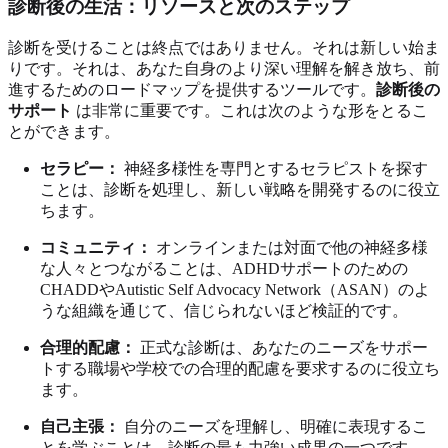
診断後の生活：リソースと次のステップ
診断を受けることは終点ではありません。それは新しい始ま
りです。それは、あなた自身のより深い理解を解き放ち、前
進するためのロードマップを提供するツールです。
診断後の
サポート
は非常に重要です。これは次のような形をとるこ
とができます。
セラピー：
神経多様性を専門とするセラピストを探す
ことは、診断を処理し、新しい戦略を開発するのに役立
ちます。
コミュニティ：
オンラインまたは対面で他の神経多様
な人々とつながることは、ADHDサポートのための
CHADDやAutistic Self Advocacy Network（ASAN）のよ
うな組織を通じて、信じられないほど検証的です。
合理的配慮：
正式な診断は、あなたのニーズをサポー
トする職場や学校での合理的配慮を要求するのに役立ち
ます。
自己主張：
自分のニーズを理解し、明確に表現するこ
とを学ぶことは、診断の最も力強い成果の一つです。