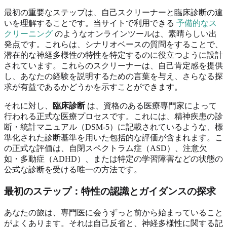
最初の重要なステップは、自己スクリーナーと臨床診断の違
いを理解することです。当サイトで利用できる
予備的なス
クリーニング
のようなオンラインツールは、素晴らしい出
発点です。これらは、シナリオベースの質問をすることで、
潜在的な神経多様性の特性を特定するのに役立つように設計
されています。これらのスクリーナーは、自己肯定感を提供
し、あなたの経験を説明するための言葉を与え、さらなる探
求が有益であるかどうかを示すことができます。
それに対し、
臨床診断
は、資格のある医療専門家によって
行われる正式な医療プロセスです。これには、精神疾患の診
断・統計マニュアル（DSM-5）に記載されているような、標
準化された診断基準を用いた包括的な評価が含まれます。こ
の正式な評価は、自閉スペクトラム症（ASD）、注意欠
如・多動症（ADHD）、または特定の学習障害などの状態の
公式な診断を受ける唯一の方法です。
最初のステップ：特性の認識とガイダンスの探求
あなたの旅は、専門医に会うずっと前から始まっていること
がよくあります。それは自己反省と、神経多様性に関する記