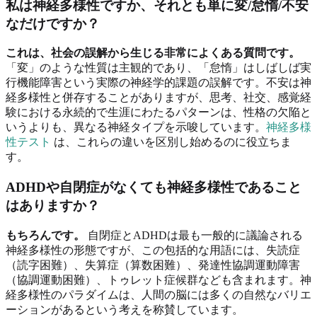
私は神経多様性ですか、それとも単に変/怠惰/不安
なだけですか？
これは、社会の誤解から生じる非常によくある質問です。
「変」のような性質は主観的であり、「怠惰」はしばしば実
行機能障害という実際の神経学的課題の誤解です。不安は神
経多様性と併存することがありますが、思考、社交、感覚経
験における永続的で生涯にわたるパターンは、性格の欠陥と
いうよりも、異なる神経タイプを示唆しています。
神経多様
性テスト
は、これらの違いを区別し始めるのに役立ちま
す。
ADHDや自閉症がなくても神経多様性であること
はありますか？
もちろんです。
自閉症とADHDは最も一般的に議論される
神経多様性の形態ですが、この包括的な用語には、失読症
（読字困難）、失算症（算数困難）、発達性協調運動障害
（協調運動困難）、トゥレット症候群なども含まれます。神
経多様性のパラダイムは、人間の脳には多くの自然なバリエ
ーションがあるという考えを称賛しています。