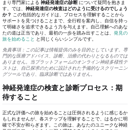
まり専門家による
神経発達症の診断
について疑問を抱きま
す。では、
神経発達症の検査はどのように受けるのでしょう
か？
この包括的なガイドは、プロセスを理解することから
サポートを見つけることまで、全行程を案内し、自信を持っ
て明確さを追求できるよう力を与えます。自己理解へのあな
たの道は正当であり、最初の一歩を踏み出すことは、
発見の
旅を始めること
と同じくらいシンプルです。
免責事項：この記事は情報提供のみを目的としています。専
門的な医療アドバイス、診断、治療の代わりとなるものでは
ありません。当プラットフォームのオンライン神経多様性テ
ストは、自己探求のために設計された予備的なスクリーニン
グツールであり、臨床診断ではありません。
神経発達症の検査と診断プロセス：期
待すること
正式な評価への旅を始めることは圧倒されるように感じるか
もしれませんが、各ステップを理解することで、はるかに明
確で不安が和らぎます。この旅は、あなたのユニークな神経