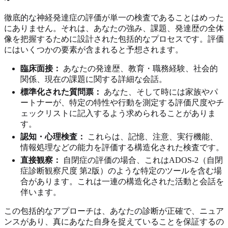
徹底的な神経発達症の評価が単一の検査であることはめった
にありません。それは、あなたの強み、課題、発達歴の全体
像を把握するために設計された包括的なプロセスです。評価
にはいくつかの要素が含まれると予想されます。
臨床面接：
あなたの発達歴、教育・職務経験、社会的
関係、現在の課題に関する詳細な会話。
標準化された質問票：
あなた、そして時には家族やパ
ートナーが、特定の特性や行動を測定する評価尺度やチ
ェックリストに記入するよう求められることがありま
す。
認知・心理検査：
これらは、記憶、注意、実行機能、
情報処理などの能力を評価する構造化された検査です。
直接観察：
自閉症の評価の場合、これはADOS-2（自閉
症診断観察尺度 第2版）のような特定のツールを含む場
合があります。これは一連の構造化された活動と会話を
伴います。
この包括的なアプローチは、あなたの診断が正確で、ニュア
ンスがあり、真にあなた自身を捉えていることを保証するの