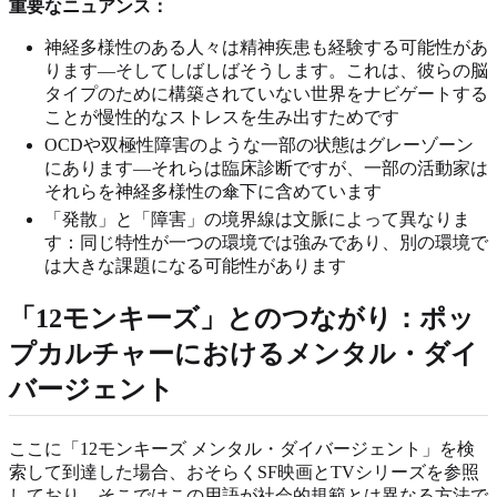
重要なニュアンス：
神経多様性のある人々は精神疾患も経験する可能性があ
ります—そしてしばしばそうします。これは、彼らの脳
タイプのために構築されていない世界をナビゲートする
ことが慢性的なストレスを生み出すためです
OCDや双極性障害のような一部の状態はグレーゾーン
にあります—それらは臨床診断ですが、一部の活動家は
それらを神経多様性の傘下に含めています
「発散」と「障害」の境界線は文脈によって異なりま
す：同じ特性が一つの環境では強みであり、別の環境で
は大きな課題になる可能性があります
「12モンキーズ」とのつながり：ポッ
プカルチャーにおけるメンタル・ダイ
バージェント
ここに「12モンキーズ メンタル・ダイバージェント」を検
索して到達した場合、おそらくSF映画とTVシリーズを参照
しており、そこではこの用語が社会的規範とは異なる方法で