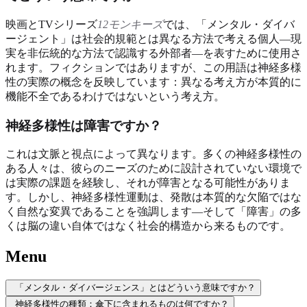
映画とTVシリーズ
12モンキーズ
では、「メンタル・ダイバ
ージェント」は社会的規範とは異なる方法で考える個人—現
実を非伝統的な方法で認識する外部者—を表すために使用さ
れます。フィクションではありますが、この用語は神経多様
性の実際の概念を反映しています：異なる考え方が本質的に
機能不全であるわけではないという考え方。
神経多様性は障害ですか？
これは文脈と視点によって異なります。多くの神経多様性の
ある人々は、彼らのニーズのために設計されていない環境で
は実際の課題を経験し、それが障害となる可能性がありま
す。しかし、神経多様性運動は、発散は本質的な欠陥ではな
く自然な変異であることを強調します—そして「障害」の多
くは脳の違い自体ではなく社会的構造から来るものです。
Menu
「メンタル・ダイバージェンス」とはどういう意味ですか？
神経多様性の種類：傘下に含まれるものは何ですか？