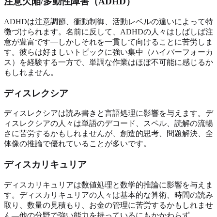
注意欠陥/多動性障害（ADHD）
ADHDは注意調節、衝動制御、活動レベルの違いによって特
徴づけられます。名前に反して、ADHDの人々はしばしば注
意が豊富です—しかしそれを一貫して向けることに苦労しま
す。彼らは好ましいトピックに強い集中（ハイパーフォーカ
ス）を経験する一方で、単調な作業はほぼ不可能に感じるか
もしれません。
ディスレクシア
ディスレクシアは読み書きと言語処理に影響を与えます。デ
ィスレクシアの人々は単語のデコード、スペル、読解の流暢
さに苦労するかもしれませんが、創造的思考、問題解決、全
体像の推論で優れていることが多いです。
ディスカリキュリア
ディスカリキュリアは数値処理と数学的推論に影響を与えま
す。ディスカリキュリアの人々は基本的な算術、時間の読み
取り、数量の見積もり、お金の管理に苦労するかもしれませ
ん—他の分野で強い能力を持っているにもかかわらず。