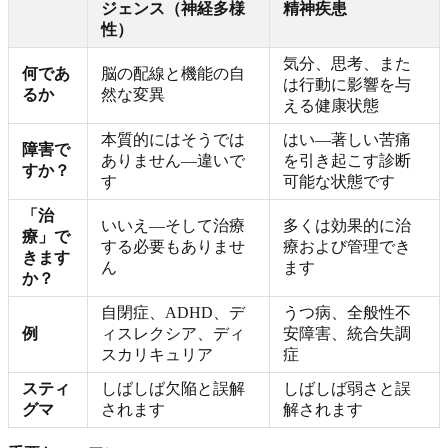
ジェンス（神経多様
精神疾患
性）
気分、思考、また
何であ
脳の配線と機能の自
は行動に影響を与
るか
然な変異
える健康状態
本質的にはそうでは
はい—著しい苦痛
障害で
ありません—違いで
を引き起こす診断
すか？
す
可能な状態です
「治
いいえ—そして治療
多くは効果的に治
療」で
する必要もありませ
療および管理でき
きます
ん
ます
か？
自閉症、ADHD、デ
うつ病、全般性不
例
ィスレクシア、ディ
安障害、統合失調
スカリキュリア
症
スティ
しばしば欠陥と誤解
しばしば弱さと誤
グマ
されます
解されます