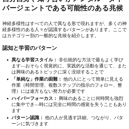
バージェントである可能性のある兆候
神経多様性はすべての人で異なる形で現れますが、多くの神
経多様性のある人々が認識するパターンがあります。ここで
はカテゴリー別の一般的な兆候を紹介します。
認知と学習のパターン
異なる学習スタイル：
非伝統的な方法で最もよく学び
ます—おそらく視覚的に、実践的な活動を通じて、また
は興味のあるトピックに深く没頭することで
「単純な」作業の困難：
他の人にとって簡単に見える
作業（時間管理、複数ステップの指示のフォロー、整
理）には途方もない努力が必要です
ハイパーフォーカス：
興味のあることに何時間も強烈
に集中でき—時には完全に時間の感覚を失うこともあり
ます
パターン認識：
他の人が見逃す詳細、つながり、パタ
ーンに気づきます