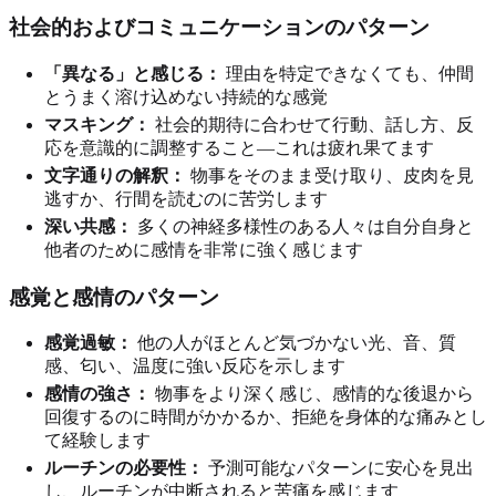
社会的およびコミュニケーションのパターン
「異なる」と感じる：
理由を特定できなくても、仲間
とうまく溶け込めない持続的な感覚
マスキング：
社会的期待に合わせて行動、話し方、反
応を意識的に調整すること—これは疲れ果てます
文字通りの解釈：
物事をそのまま受け取り、皮肉を見
逃すか、行間を読むのに苦労します
深い共感：
多くの神経多様性のある人々は自分自身と
他者のために感情を非常に強く感じます
感覚と感情のパターン
感覚過敏：
他の人がほとんど気づかない光、音、質
感、匂い、温度に強い反応を示します
感情の強さ：
物事をより深く感じ、感情的な後退から
回復するのに時間がかかるか、拒絶を身体的な痛みとし
て経験します
ルーチンの必要性：
予測可能なパターンに安心を見出
し、ルーチンが中断されると苦痛を感じます