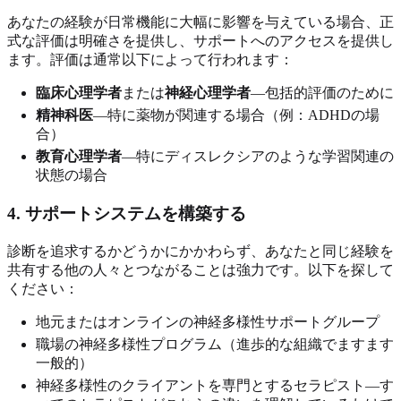
あなたの経験が日常機能に大幅に影響を与えている場合、正
式な評価は明確さを提供し、サポートへのアクセスを提供し
ます。評価は通常以下によって行われます：
臨床心理学者
または
神経心理学者
—包括的評価のために
精神科医
—特に薬物が関連する場合（例：ADHDの場
合）
教育心理学者
—特にディスレクシアのような学習関連の
状態の場合
4. サポートシステムを構築する
診断を追求するかどうかにかかわらず、あなたと同じ経験を
共有する他の人々とつながることは強力です。以下を探して
ください：
地元またはオンラインの神経多様性サポートグループ
職場の神経多様性プログラム（進歩的な組織でますます
一般的）
神経多様性のクライアントを専門とするセラピスト—す