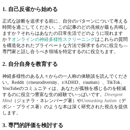
1. 自己反省から始める
正式な診断を追求する前に、自分のパターンについて考える
時間を過ごしてください。この記事のどの兆候が最も共鳴し
ますか？それらはあなたの日常生活でどのように現れます
か？
オンラインの神経多様性スクリーニング
はこれらの質問
を構造化されたプライベートな方法で探求するのに役立ち—
専門家と話し合うべき領域を特定するのに役立ちます。
2. 自分自身を教育する
神経多様性のある人々からの一人称の体験談を読んでくださ
い。Reddit（r/neurodiversity、r/ADHD、r/autism）、TikTok、
YouTubeのコミュニティは、あなたが孤独を感じるのを軽減
するのに役立つ豊富な生の経験でいっぱいです。
Divergent
Mind
（ジェナラ・ネレンバーグ著）や
Unmasking Autism
（デ
ボン・プライス著）のような本は深く研究された視点を提供
します。
3. 専門的評価を検討する