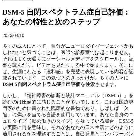
DSM-5 自閉スペクトラム症自己評価：
あなたの特性と次のステップ
2026/03/10
多くの成人にとって、自分がニューロダイバージェントかも
しれないと気づくことは、医師の診察室では起こりません。
それはよく夜遅くにソーシャルメディアをスクロールし、記
事を読んだり、ビデオを見たりする中で始まります。そこに
は、生涯にわたる「違和感」を完璧に表現している内容が記
載されています。この気づきのきっかけが、多くの人々に
DSM-5自閉スペクトラム症自己評価
を検索させます。
しかし、『精神障害の診断と統計マニュアル（DSM-5）』を
読むのは圧倒的に感じることが多いでしょう。これは医療専
門家のために書かれた臨床的な書物であり、しばしば「欠
陥」に焦点を当てる言語を使用しています。あなた自身のニ
ュロタイプ（脳の働きのタイプ）を疑っている場合、DSM-5
が実際に何を意味し、それがあなたの日常生活にどのように
適用されるかを理解することは、自己発見とエンパワーメン