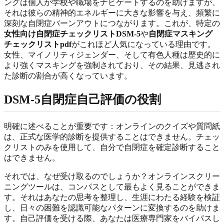
ングは個人が学校や職場をナビゲートするのを助けますが、
それは彼らの精神的エネルギーに大きな影響を与え、頻繁に
深刻な自閉症バーンアウトにつながります。これが、特定の
女性向け自閉症チェックリストDSM-5
や
自閉症マスキング
チェックリストpdf
がこれほど人気になっている理由です。
女性、マイノリティジェンダー、そして有色人種は歴史的に
より強くマスキングを強制されており、その結果、見逃され
た診断の割合が高くなっています。
DSM-5自閉症自己評価の役割
明確に述べることが重要です：オンラインのクイズや質問紙
は、正式な医学的診断を提供することはできません。チェッ
クリストのみを使用して、自分で自閉症を確定診断すること
はできません。
それでは、なぜ受け取るのでしょうか？オンラインスクリー
ニングツールは、コンパスとして最もよく見ることができま
す。それはあなたの思考を整理し、生涯にわたる経験を検証
し、日々の困難を認識可能なパターンに変換するのを助けま
す。自己評価を受ける際、あなたは医療専門家をバイパスし