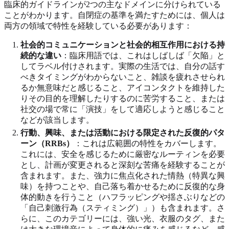
臨床的ガイドラインが2つの主なドメインに分けられている
ことがわかります。自閉症の基準を満たすためには、個人は
両方の領域で特性を経験している必要があります：
社会的コミュニケーションと社会的相互作用における持
続的な違い
：臨床用語では、これはしばしば「欠陥」と
してラベル付けされます。実際の生活では、自分の話す
べきタイミングがわからないこと、雑談を疲れさせられ
るか無意味だと感じること、アイコンタクトを維持した
りその目的を理解したりするのに苦労すること、または
社交の場で常に「演技」をして適応しようと感じること
などが該当します。
行動、興味、または活動における限定された反復的パタ
ーン（RRBs）
：これは広範囲の特性をカバーします。
これには、安全を感じるために厳密なルーティンを必要
とし、計画が変更されると深刻な苦痛を経験することが
含まれます。また、強力に焦点化された情熱（特異な興
味）を持つことや、自己落ち着かせるために反復的な身
体的動きを行うこと（ハフラッピングや揺さぶりなどの
「自己刺激行為（スティミング）」）も含まれます。さ
らに、このカテゴリーには、強い光、衣服のタグ、また