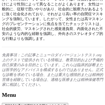
けにより性別によって異なることがよくあります。女性は一
般的に、従順で思いやりがあり、社会的に観察力があるよう
に強く社会化されており、それがより高い率の自閉症マスキ
ングを強制しています。したがって、女性または高マスキン
グのプレゼンテーションに焦点を当てたチェックリストは、
社会的疲労、マスキングされた感覚過負荷、内面化された不
安のような内的な経験を強調し、外向きのステレオタイプ的
な行動よりも強調します。
免責事項：この記事とニューロダイバージェントテスト.org
上のテストで提供されている情報は、教育目的および予備的
自己探査のみを目的としています。これらは臨床的診断また
は医学的なアドバイスを構成するものではありません。正式
な診断を求めている場合、または重大な感情的または精神的
苦痛を経験している場合は、適格な医療または精神保健専門
家に相談してください。
Menu