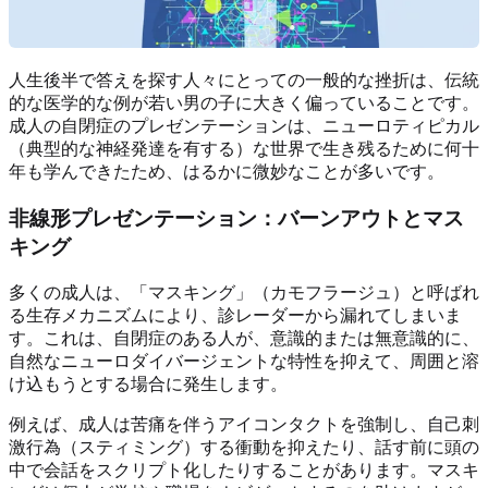
人生後半で答えを探す人々にとっての一般的な挫折は、伝統
的な医学的な例が若い男の子に大きく偏っていることです。
成人の自閉症のプレゼンテーションは、ニューロティピカル
（典型的な神経発達を有する）な世界で生き残るために何十
年も学んできたため、はるかに微妙なことが多いです。
非線形プレゼンテーション：バーンアウトとマス
キング
多くの成人は、「マスキング」（カモフラージュ）と呼ばれ
る生存メカニズムにより、診レーダーから漏れてしまいま
す。これは、自閉症のある人が、意識的または無意識的に、
自然なニューロダイバージェントな特性を抑えて、周囲と溶
け込もうとする場合に発生します。
例えば、成人は苦痛を伴うアイコンタクトを強制し、自己刺
激行為（スティミング）する衝動を抑えたり、話す前に頭の
中で会話をスクリプト化したりすることがあります。マスキ