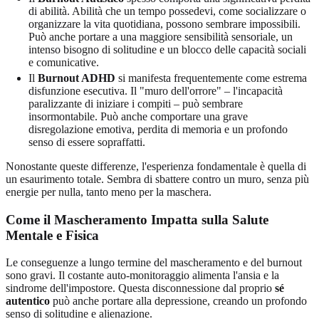
di abilità. Abilità che un tempo possedevi, come socializzare o
organizzare la vita quotidiana, possono sembrare impossibili.
Può anche portare a una maggiore sensibilità sensoriale, un
intenso bisogno di solitudine e un blocco delle capacità sociali
e comunicative.
Il
Burnout ADHD
si manifesta frequentemente come estrema
disfunzione esecutiva. Il "muro dell'orrore" – l'incapacità
paralizzante di iniziare i compiti – può sembrare
insormontabile. Può anche comportare una grave
disregolazione emotiva, perdita di memoria e un profondo
senso di essere sopraffatti.
Nonostante queste differenze, l'esperienza fondamentale è quella di
un esaurimento totale. Sembra di sbattere contro un muro, senza più
energie per nulla, tanto meno per la maschera.
Come il Mascheramento Impatta sulla Salute
Mentale e Fisica
Le conseguenze a lungo termine del mascheramento e del burnout
sono gravi. Il costante auto-monitoraggio alimenta l'ansia e la
sindrome dell'impostore. Questa disconnessione dal proprio
sé
autentico
può anche portare alla depressione, creando un profondo
senso di solitudine e alienazione.