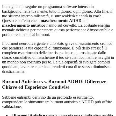
Immagina di eseguire un programma software intenso in
background nella tua mente, tutto il giorno, ogni giorno. Alla fine, il
tuo sistema interno rallenterà, si surriscalderà e andrà in crash.
Questo è l'effetto che il
mascheramento ADHD
e il
mascheramento autistico
hanno sul cervello. La costante energia
mentale richiesta per mantenere questa performance è insostenibile e
porta direttamente al burnout.
Il burnout neurodivergente è uno stato grave di esaurimento cronico
che paralizza la tua capacità di funzionare. È più dello stress; è il
completo esaurimento delle tue risorse interne, prosciugate dallo
sforzo cumulativo di mascherare il tuo sé autentico mentre navighi in
un mondo non costruito per te. La tua capacità di svolgere compiti
quotidiani, lavorare e persino prenderti cura di te stesso diminuisce
drasticamente.
Burnout Autistico vs. Burnout ADHD: Differenze
Chiave ed Esperienze Condivise
Sebbene entrambi derivino da un profondo esaurimento,
comprendere le sfumature tra burnout autistico e ADHD può offrire
validazione.
Il
Burnout Autistico
spesso comporta una significativa perdita