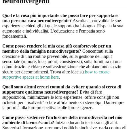
neurodivergenti
Qual è la cosa più importante che posso fare per supportare
una persona cara neurodivergente?
Ascoltala, convalida le sue
esperienze e chiedigli di quale supporto ha bisogno. Rispetta la sua
autonomia e individualità. L'educazione e l'empatia sono
fondamentali.
Come posso rendere la mia casa più confortevole per un
membro della famiglia neurodivergente?
Concentrati sulla
creazione di una routine prevedibile, sulla gestione dell'input
sensoriale (rumore, luce, odori, consistenza), sulla fornitura di una
comunicazione chiara e sull'assicurazione che abbiano uno spazio
sicuro per decomprimersi. Trova altre idee su
how to create
supportive spaces at home here
.
Quali sono alcuni errori comuni da evitare quando si cerca di
supportare qualcuno neurodivergente?
Evita di fare
supposizioni, minimizzare le loro esperienze, offrire consigli non
richiesti per "risolverli" o fare affidamento su stereotipi. Dai sempre
la priorità alla loro prospettiva e alle loro esigenze.
Come posso sostenere l'inclusione della neurodiversità nel mio
ambiente di lavoro/scuola?
Inizia educando te stesso e gli altri.
Suggerisci formazione, promuovi politiche inclusive, parla contro gli