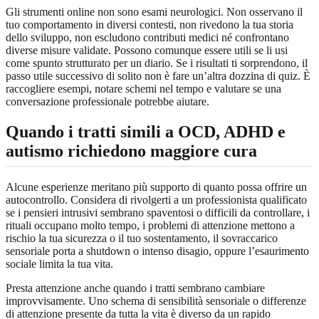
Gli strumenti online non sono esami neurologici. Non osservano il
tuo comportamento in diversi contesti, non rivedono la tua storia
dello sviluppo, non escludono contributi medici né confrontano
diverse misure validate. Possono comunque essere utili se li usi
come spunto strutturato per un diario. Se i risultati ti sorprendono, il
passo utile successivo di solito non è fare un’altra dozzina di quiz. È
raccogliere esempi, notare schemi nel tempo e valutare se una
conversazione professionale potrebbe aiutare.
Quando i tratti simili a OCD, ADHD e
autismo richiedono maggiore cura
Alcune esperienze meritano più supporto di quanto possa offrire un
autocontrollo. Considera di rivolgerti a un professionista qualificato
se i pensieri intrusivi sembrano spaventosi o difficili da controllare, i
rituali occupano molto tempo, i problemi di attenzione mettono a
rischio la tua sicurezza o il tuo sostentamento, il sovraccarico
sensoriale porta a shutdown o intenso disagio, oppure l’esaurimento
sociale limita la tua vita.
Presta attenzione anche quando i tratti sembrano cambiare
improvvisamente. Uno schema di sensibilità sensoriale o differenze
di attenzione presente da tutta la vita è diverso da un rapido