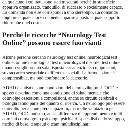
da qualcuno i cui tratti sono stati trascurati perché in superficie
appariva organizzato, tranquillo, di successo o socialmente capace.
La domanda non è se corrispondi a uno stereotipo. La domanda
migliore è quale sforzo richiede apparire a posto e quale supporto
ridurrebbe quel costo.
Perché le ricerche “Neurology Test
Online” possono essere fuorvianti
Alcune persone cercano neurology test online, neurological test
online, online neurological test o neurological disorder test online
quando vogliono una sola risposta per attenzione, compulsioni,
sovraccarico sensoriale e differenze sociali. La formulazione è
comprensibile, ma può confondere le categorie.
ADHD e autismo sono condizioni del neurosviluppo. L’OCD è
spesso descritto come una condizione di salute mentale che
coinvolge ossessioni e compulsioni, anche se circuiti cerebrali e
biologia fanno parte del quadro di ricerca. Un neurologo può essere
coinvolto per alcune preoccupazioni, ma molte valutazioni per
ADHD, OCD, autismo, ansia, differenze di apprendimento e tratti
correlati coinvolgono psicologi, psichiatri, specialisti dello sviluppo,
medici di base, terapeuti o team multidisciplinari.