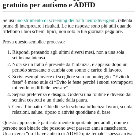
gratuito per autismo e ADHD
Se usi
uno strumento di screening dei tratti neurodivergenti
, rallenta
prima di interpretare i risultati. Le tue risposte sono più utili quando
riflettono i tuoi schemi tipici, non solo la tua giornata peggiore.
Prova questo semplice processo:
Rispondi pensando agli ultimi diversi mesi, non a una sola
settimana intensa.
Nota se un tratto è presente dall’infanzia, è apparso dopo un
periodo stressante o cambia con sonno e carico di lavoro.
Scrivi esempi invece di scegliere solo un punteggio. “Evito le
feste” è meno utile di “Evito le feste perché i suoni sovrapposti
mi rendono difficile pensare”.
Separa preferenza e disagio. Godersi una routine è diverso dal
sentirsi costretti a un rituale dalla paura.
Cerca l’impatto. Chiediti se lo schema influenza lavoro, scuola,
relazioni, salute, riposo o attività quotidiane di base.
Questo approccio è particolarmente importante per adulti, donne e
persone non binarie che possono aver passato anni a mascherare.
Una ricerca “do I have autism or ADHD quiz female” spesso arriva