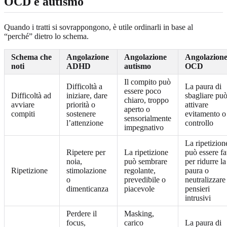
OCD e autismo
Quando i tratti si sovrappongono, è utile ordinarli in base al
“perché” dietro lo schema.
Schema che
Angolazione
Angolazione
Angolazion
noti
ADHD
autismo
OCD
Il compito può
Difficoltà a
La paura di
essere poco
Difficoltà ad
iniziare, dare
sbagliare pu
chiaro, troppo
avviare
priorità o
attivare
aperto o
compiti
sostenere
evitamento o
sensorialmente
l’attenzione
controllo
impegnativo
La ripetizion
Ripetere per
La ripetizione
può essere fa
noia,
può sembrare
per ridurre la
Ripetizione
stimolazione
regolante,
paura o
o
prevedibile o
neutralizzare
dimenticanza
piacevole
pensieri
intrusivi
Perdere il
Masking,
focus,
carico
La paura di