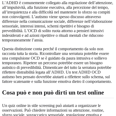
L’ADHD è comunemente collegato alla regolazione dell’attenzione,
all’impulsività, alla funzione esecutiva, alla percezione del tempo,
all’irrequietezza e alla difficoltà nel mantenere lo sforzo su compiti
non coinvolgenti. L’autismo viene spesso discusso attraverso
differenze nella comunicazione sociale, differenze nell’elaborazione
sensoriale, interessi intensi, schemi ripetitivi e bisogno di
prevedibilità. L’OCD di solito ruota attorno a pensieri intrusivi
indesiderati e ad azioni ripetitive o rituali mentali che riducono
temporaneamente l’ansia.
Questa distinzione conta perché il comportamento da solo non
racconta tutta la storia. Ricontrollare una serratura potrebbe essere
una compulsione OCD se è guidato da paura intrusiva e sollievo
temporaneo. Ripetere un percorso potrebbe essere un bisogno
autistico di prevedibilità. Dimenticare del tutto la serratura potrebbe
riflettere distraibilità legata all’ADHD. Un test ADHD OCD
autismo ben pensato dovrebbe aiutarti a riflettere sullo schema, sul
fattore scatenante e sulla funzione emotiva dietro il comportamento.
Cosa può e non può dirti un test online
Un quiz online in stile screening può aiutarti a organizzare le
osservazioni. Può chiedere informazioni su attenzione, routine,
sforzo sociale, sovraccarico sensoriale, regolazione emotiva e