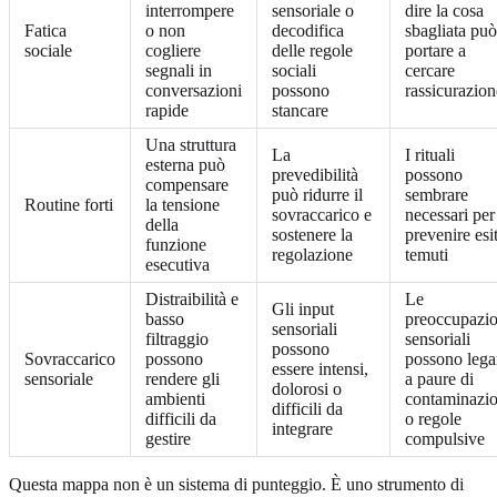
interrompere
sensoriale o
dire la cosa
Fatica
o non
decodifica
sbagliata può
sociale
cogliere
delle regole
portare a
segnali in
sociali
cercare
conversazioni
possono
rassicurazion
rapide
stancare
Una struttura
La
I rituali
esterna può
prevedibilità
possono
compensare
può ridurre il
sembrare
Routine forti
la tensione
sovraccarico e
necessari per
della
sostenere la
prevenire esit
funzione
regolazione
temuti
esecutiva
Distraibilità e
Le
Gli input
basso
preoccupazio
sensoriali
filtraggio
sensoriali
possono
Sovraccarico
possono
possono lega
essere intensi,
sensoriale
rendere gli
a paure di
dolorosi o
ambienti
contaminazi
difficili da
difficili da
o regole
integrare
gestire
compulsive
Questa mappa non è un sistema di punteggio. È uno strumento di