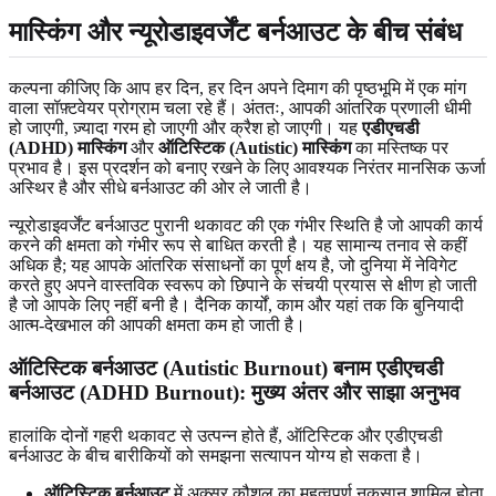
मास्किंग और न्यूरोडाइवर्जेंट बर्नआउट के बीच संबंध
कल्पना कीजिए कि आप हर दिन, हर दिन अपने दिमाग की पृष्ठभूमि में एक मांग
वाला सॉफ़्टवेयर प्रोग्राम चला रहे हैं। अंततः, आपकी आंतरिक प्रणाली धीमी
हो जाएगी, ज़्यादा गरम हो जाएगी और क्रैश हो जाएगी। यह
एडीएचडी
(ADHD) मास्किंग
और
ऑटिस्टिक (Autistic) मास्किंग
का मस्तिष्क पर
प्रभाव है। इस प्रदर्शन को बनाए रखने के लिए आवश्यक निरंतर मानसिक ऊर्जा
अस्थिर है और सीधे बर्नआउट की ओर ले जाती है।
न्यूरोडाइवर्जेंट बर्नआउट पुरानी थकावट की एक गंभीर स्थिति है जो आपकी कार्य
करने की क्षमता को गंभीर रूप से बाधित करती है। यह सामान्य तनाव से कहीं
अधिक है; यह आपके आंतरिक संसाधनों का पूर्ण क्षय है, जो दुनिया में नेविगेट
करते हुए अपने वास्तविक स्वरूप को छिपाने के संचयी प्रयास से क्षीण हो जाती
है जो आपके लिए नहीं बनी है। दैनिक कार्यों, काम और यहां तक कि बुनियादी
आत्म-देखभाल की आपकी क्षमता कम हो जाती है।
ऑटिस्टिक बर्नआउट (Autistic Burnout) बनाम एडीएचडी
बर्नआउट (ADHD Burnout): मुख्य अंतर और साझा अनुभव
हालांकि दोनों गहरी थकावट से उत्पन्न होते हैं, ऑटिस्टिक और एडीएचडी
बर्नआउट के बीच बारीकियों को समझना सत्यापन योग्य हो सकता है।
ऑटिस्टिक बर्नआउट
में अक्सर कौशल का महत्वपूर्ण नुकसान शामिल होता