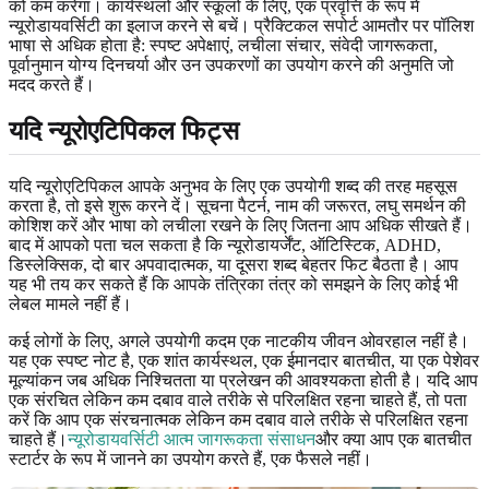
को कम करेगा। कार्यस्थलों और स्कूलों के लिए, एक प्रवृत्ति के रूप में
न्यूरोडायवर्सिटी का इलाज करने से बचें। प्रैक्टिकल सपोर्ट आमतौर पर पॉलिश
भाषा से अधिक होता है: स्पष्ट अपेक्षाएं, लचीला संचार, संवेदी जागरूकता,
पूर्वानुमान योग्य दिनचर्या और उन उपकरणों का उपयोग करने की अनुमति जो
मदद करते हैं।
यदि न्यूरोएटिपिकल फिट्स
यदि न्यूरोएटिपिकल आपके अनुभव के लिए एक उपयोगी शब्द की तरह महसूस
करता है, तो इसे शुरू करने दें। सूचना पैटर्न, नाम की जरूरत, लघु समर्थन की
कोशिश करें और भाषा को लचीला रखने के लिए जितना आप अधिक सीखते हैं।
बाद में आपको पता चल सकता है कि न्यूरोडायर्जेंट, ऑटिस्टिक, ADHD,
डिस्लेक्सिक, दो बार अपवादात्मक, या दूसरा शब्द बेहतर फिट बैठता है। आप
यह भी तय कर सकते हैं कि आपके तंत्रिका तंत्र को समझने के लिए कोई भी
लेबल मामले नहीं हैं।
कई लोगों के लिए, अगले उपयोगी कदम एक नाटकीय जीवन ओवरहाल नहीं है।
यह एक स्पष्ट नोट है, एक शांत कार्यस्थल, एक ईमानदार बातचीत, या एक पेशेवर
मूल्यांकन जब अधिक निश्चितता या प्रलेखन की आवश्यकता होती है। यदि आप
एक संरचित लेकिन कम दबाव वाले तरीके से परिलक्षित रहना चाहते हैं, तो पता
करें कि आप एक संरचनात्मक लेकिन कम दबाव वाले तरीके से परिलक्षित रहना
चाहते हैं।
न्यूरोडायवर्सिटी आत्म जागरूकता संसाधन
और क्या आप एक बातचीत
स्टार्टर के रूप में जानने का उपयोग करते हैं, एक फैसले नहीं।