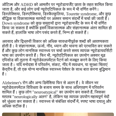
ऑटिज़्म और ADHD को आमतौर पर न्यूरोडायर्जेंट छाता के तहत शामिल किया
जाता है, और कई लोग उन्हें न्यूरोएटिपिकल के रूप में भी वर्णित करेंगे।
डिस्लेक्सिया, डिस्प्रैक्सिया, डिस्कैल्कुलिया, Tourette syndrome, और कुछ
बौद्धिक या विकासात्मक मतभेदों पर अक्सर समान संदर्भों में चर्चा की जाती है।
Down syndrome को कुछ समुदायों द्वारा न्यूरोडायर्जेंट के रूप में भी वर्णित
किया जा सकता है क्योंकि इसमें विकासात्मक और संज्ञानात्मक अंतर शामिल हो
सकते हैं, हालांकि भाषा लोग पसंद करते हैं, भिन्न हो सकते हैं।
अवसाद और द्विध्रुवी विकार को अधिक सावधानीपूर्वक शब्दों की आवश्यकता
होती है। वे संज्ञानात्मक, ऊर्जा, नींद, ध्यान और भावना को प्रभावित कर सकते
हैं और कुछ लोग मानसिक स्वास्थ्य पर चर्चा करते समय व्यापक न्यूरोडायवर्सिटी
भाषा का उपयोग करते हैं। फिर भी, न्यूरोएटिपिकल का उपयोग अक्सर मूड
एपिसोड की तुलना में न्यूरोडेवलपमेंटल पैटर्न को मजबूत करने के लिए किया
जाता है। यदि मनोदशा में परिवर्तन, संकट, नींद में व्यवधान, या सुरक्षा चिंताएं
केंद्रीय हैं, तो एक योग्य मानसिक स्वास्थ्य पेशेवर के साथ बात करना बुद्धिमान
है।
Alzheimer's रोग और अन्य डिमेंशिया फिर से अलग हैं। वे जीवन भर
न्यूरोडेवलपमेंटल विविधता के बजाय समय के साथ अधिग्रहण में परिवर्तन
शामिल हैं। कुछ लोग "neuroatypical" का उपयोग कर सकते हैं, जिसका
मतलब "neurologically अलग" है, लेकिन यह व्यापक उपयोग महत्वपूर्ण भेदों
को धुंधला कर सकता है। स्वास्थ्य से संबंधित संदर्भों में, स्पष्ट भाषा दयालु और
अधिक सटीक है।