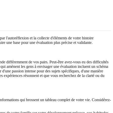
 l'autoréflexion et la collecte d'éléments de votre histoire
ruire une base pour une évaluation plus précise et validante.
nde différemment de vos pairs. Peut-être avez-vous eu des difficultés
nts qui amènent les gens à envisager une évaluation incluent un schéma
gir d'une passion intense pour des sujets spécifiques, d'une manière
s expériences résonnent et que vous recherchez de la clarté ou du
 informations qui brossent un tableau complet de votre vie. Considérez-
bres de votre famille sur votre développement précoce, vos habitudes