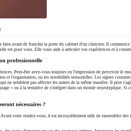
e
ien avant de franchir la porte du cabinet d'un clinicien. Il commence par
 elle est pour vous. Elle vous aide à articuler vos expériences et à const
on professionnelle
iences. Peut-être avez-vous toujours eu l'impression de percevoir le mo
on et l'organisation, ou les sensibilités sensorielles. Les signes coura
ons qui ne semblent pas affecter les autres de la même manière. Il peut s'a
e » ou à la tentative de s'intégrer dans un monde neurotypique. Si ce
seront nécessaires ?
 Avant votre rendez-vous, il est incroyablement utile de rassembler des
es, des notes d'enseignants ou des journaux intimes. Interrogez les mem