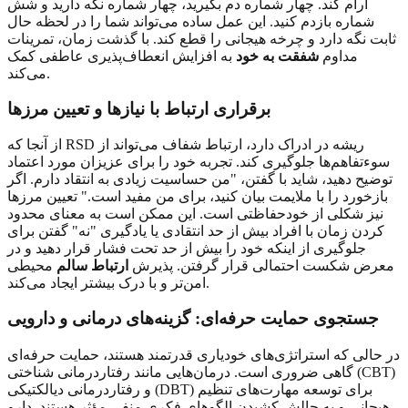
آرام کند. چهار شماره دم بگیرید، چهار شماره نگه دارید و شش
شماره بازدم کنید. این عمل ساده می‌تواند شما را در لحظه حال
ثابت نگه دارد و چرخه هیجانی را قطع کند. با گذشت زمان، تمرینات
مداوم
شفقت به خود
به افزایش انعطاف‌پذیری عاطفی کمک
می‌کند.
برقراری ارتباط با نیازها و تعیین مرزها
از آنجا که RSD ریشه در ادراک دارد، ارتباط شفاف می‌تواند از
سوءتفاهم‌ها جلوگیری کند. تجربه خود را برای عزیزان مورد اعتماد
توضیح دهید، شاید با گفتن، "من حساسیت زیادی به انتقاد دارم. اگر
بازخورد را با ملایمت بیان کنید، برای من مفید است." تعیین مرزها
نیز شکلی از خودحفاظتی است. این ممکن است به معنای محدود
کردن زمان با افراد بیش از حد انتقادی یا یادگیری "نه" گفتن برای
جلوگیری از اینکه خود را بیش از حد تحت فشار قرار دهید و در
معرض شکست احتمالی قرار گرفتن. پذیرش
ارتباط سالم
محیطی
امن‌تر و با درک بیشتر ایجاد می‌کند.
جستجوی حمایت حرفه‌ای: گزینه‌های درمانی و دارویی
در حالی که استراتژی‌های خودیاری قدرتمند هستند، حمایت حرفه‌ای
گاهی ضروری است. درمان‌هایی مانند رفتاردرمانی شناختی (CBT)
و رفتاردرمانی دیالکتیکی (DBT) برای توسعه مهارت‌های تنظیم
هیجانی و به چالش کشیدن الگوهای فکری منفی مؤثر هستند. دارو