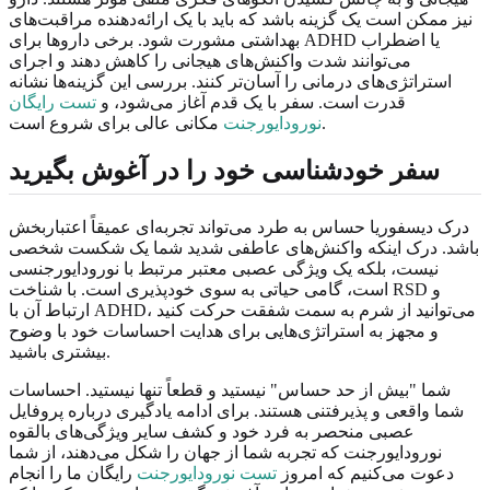
نیز ممکن است یک گزینه باشد که باید با یک ارائه‌دهنده مراقبت‌های
بهداشتی مشورت شود. برخی داروها برای ADHD یا اضطراب
می‌توانند شدت واکنش‌های هیجانی را کاهش دهند و اجرای
استراتژی‌های درمانی را آسان‌تر کنند. بررسی این گزینه‌ها نشانه
قدرت است. سفر با یک قدم آغاز می‌شود، و
تست رایگان
مکانی عالی برای شروع است.
نورودایورجنت
سفر خودشناسی خود را در آغوش بگیرید
درک دیسفوریا حساس به طرد می‌تواند تجربه‌ای عمیقاً اعتباربخش
باشد. درک اینکه واکنش‌های عاطفی شدید شما یک شکست شخصی
نیست، بلکه یک ویژگی عصبی معتبر مرتبط با نورودایورجنسی
است، گامی حیاتی به سوی خودپذیری است. با شناخت RSD و
ارتباط آن با ADHD، می‌توانید از شرم به سمت شفقت حرکت کنید
و مجهز به استراتژی‌هایی برای هدایت احساسات خود با وضوح
بیشتری باشید.
شما "بیش از حد حساس" نیستید و قطعاً تنها نیستید. احساسات
شما واقعی و پذیرفتنی هستند. برای ادامه یادگیری درباره پروفایل
عصبی منحصر به فرد خود و کشف سایر ویژگی‌های بالقوه
نورودایورجنت که تجربه شما از جهان را شکل می‌دهند، از شما
دعوت می‌کنیم که امروز
تست نورودایورجنت
رایگان ما را انجام