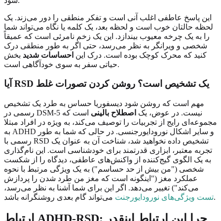
شود.
این پاسخ عاطفی اغلب آنی است و تفکر منطقی را دور می‌زند. یک
لحظه حالتان خوب است و لحظه بعد، یک کلمه یا نگاه می‌تواند شما
را به یک چرخه معیوب بیندازد. این یک زخم نامرئی است که عمیقاً
شخصی و ویرانگر به نظر می‌رسد، حتی اگر به طور منطقی درک
کنید که محرک کوچک بوده است. درک این
احساسات شدید
بخش
حیاتی سفر به سوی خودآگاهی است.
آیا RSD یک تشخیص است؟ روشن کردن تصورات غلط
مهم است که روشن شود دیسفوریا حساس به طرد یک تشخیص
رسمی در DSM-5 نیست. در عوض، یک
اصطلاح بالینی
است که
مجموعه‌ای رایج از تجربیات را توصیف می‌کند، به ویژه در افراد مبتلا
به ADHD و سایر اشکال نورودایورجنسی. در حالی که شما به طور
رسمی با RSD تشخیص داده نخواهید شد، شناخت آن به عنوان یک
تجربه معتبر، ابزاری قدرتمند برای خودشناسی است. این نام‌گذاری
به یک الگوی گیج‌کننده از واکنش‌های عاطفی، دیدگاه را از شکست
شخصی ("من بیش از حد حساسم") به یک ویژگی مرتبط با نحوه
عملکرد مغز ("اینگونه است که مغز من طرد شدن را پردازش
می‌کند") تغییر می‌دهد. اگر این برای شما آشنا به نظر می‌رسد،
می‌تواند گام بعدی روشنگرانه باشد.
تست ویژگی‌های نورودایورجنت
ارتباط ADHD-RSD: چرا این ارتباط اینقدر