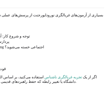
بسیاری از آزمون‌های غربالگری نورودایورجنت از پرسش‌های عملی درب
توجه و شروع کار: آی
پردازش
ارتباط اجتماعی: آیا اغلب معنای ضمنی را از دست می‌دهید، مکالمه‌ها را تمرین می‌کنید، زبان مستقیم را ترجیح می‌دهید یا پس از masking اجتماعی خسته می‌شوید؟
قوت‌
اگر از یک
تجربه غربالگری ناشناس
استفاده می‌کنید، بر اساس ال
خانه می‌تواند کمک کند. برخی بزرگسالان فقط پس از تغییر شغل، فرزندپروری، burnout، دانشگاه یا تغییر رابطه که حفظ راهبردهای قدیمی کنار آمدن را دشوارتر می‌کند، الگوها را می‌شناسند.