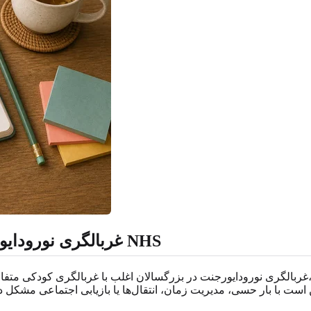
غربالگری نورودایورجنت برای بزرگسالان، زنان و جست‌وجوهای NHS
غربالگری نورودایورجنت در بزرگسالان اغلب با غربالگری کودکی متفاوت به نظر می‌رسد. بزرگسالان ممک
ست با بار حسی، مدیریت زمان، انتقال‌ها یا بازیابی اجتماعی مشکل