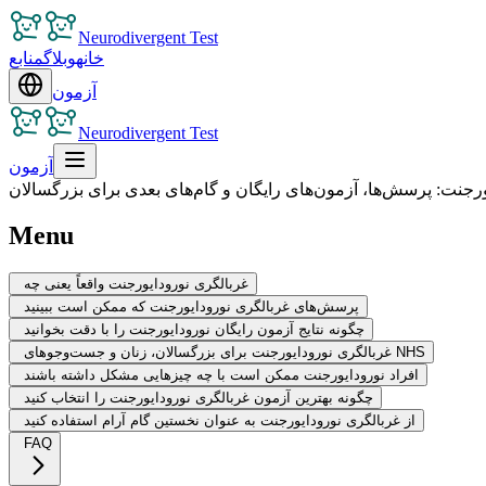
Neurodivergent Test
خانه
وبلاگ
منابع
آزمون
Neurodivergent Test
آزمون
رجنت: پرسش‌ها، آزمون‌های رایگان و گام‌های بعدی برای بزرگسالان
Menu
غربالگری نورودایورجنت واقعاً یعنی چه
پرسش‌های غربالگری نورودایورجنت که ممکن است ببینید
چگونه نتایج آزمون رایگان نورودایورجنت را با دقت بخوانید
غربالگری نورودایورجنت برای بزرگسالان، زنان و جست‌وجوهای NHS
افراد نورودایورجنت ممکن است با چه چیزهایی مشکل داشته باشند
چگونه بهترین آزمون غربالگری نورودایورجنت را انتخاب کنید
از غربالگری نورودایورجنت به عنوان نخستین گام آرام استفاده کنید
FAQ