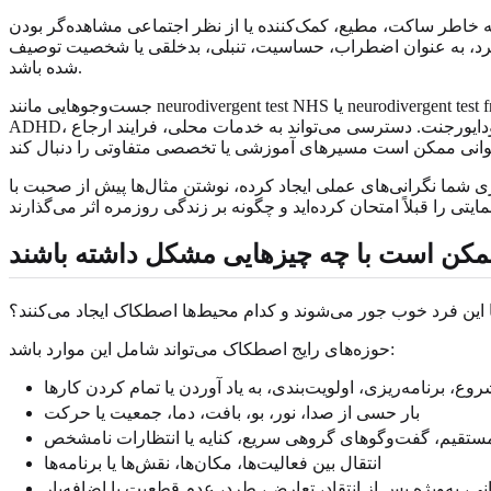
به خاطر ساکت، مطیع، کمک‌کننده یا از نظر اجتماعی مشاهده‌گر بودن
 بگیرد، به عنوان اضطراب، حساسیت، تنبلی، بدخلقی یا شخصیت توصیف
شده باشد.
جست‌وجوهایی مانند neurodivergent test NHS یا neurodivergent test free NHS نیاز به تفسیر دقیق دارند. در بریتانیا مسیرهای NHS معمولاً شامل مسیرهای ویژه وضعیت، مانند مسیرهای ارزیابی اوتیسم یا
ADHD، هستند نه یک آزمون آنلاین همه‌منظوره برای غربالگری نورودایورجنت. دسترسی می‌تواند به خدمات محلی، فرایند ارجاع GP، سن، اثر بر زندگی روزمره و نوع نگرانی بستگی داشته باشد. ارزیابی
کرده، نوشتن مثال‌ها پیش از صحبت با GP، مدرسه، خدمات پشتیبانی دانشگاه، تیم سلامت شغلی محل کار یا متخصص مناسب دیگر می‌تواند
ممکن است با چه چیزهایی مشکل داشته باشند
 این فرد خوب جور می‌شوند و کدام محیط‌ها اصطکاک ایجاد می‌کنند؟
حوزه‌های رایج اصطکاک می‌تواند شامل این موارد باشد:
روع، برنامه‌ریزی، اولویت‌بندی، به یاد آوردن یا تمام کردن کارها
بار حسی از صدا، نور، بو، بافت، دما، جمعیت یا حرکت
مستقیم، گفت‌وگوهای گروهی سریع، کنایه یا انتظارات نامشخص
انتقال بین فعالیت‌ها، مکان‌ها، نقش‌ها یا برنامه‌ها
، به‌ویژه پس از انتقاد، تعارض، طرد، عدم قطعیت یا اضافه‌بار