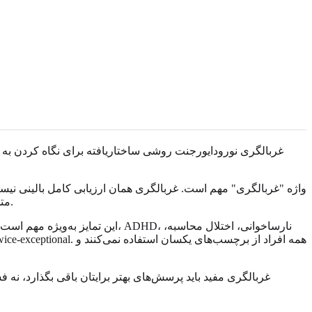
غربالگری نورودایورجنت روشی ساختاریافته برای نگاه کردن به
واژه "غربالگری" مهم است. غربالگری همان ارزیابی کامل بالینی نیست
متخصص واجد صلاحیت را دارند، اما نمی‌تواند تاریخچه، محیط، فرهنگ، سلامت روان، تجربه مدرسه یا نیازهای حمایتی شما را کامل توضیح دهد.
این تمایز به‌ویژه مهم است، زیرا
غربالگری مفید باید پرسش‌های بهتر برایتان باقی بگذارد، نه 