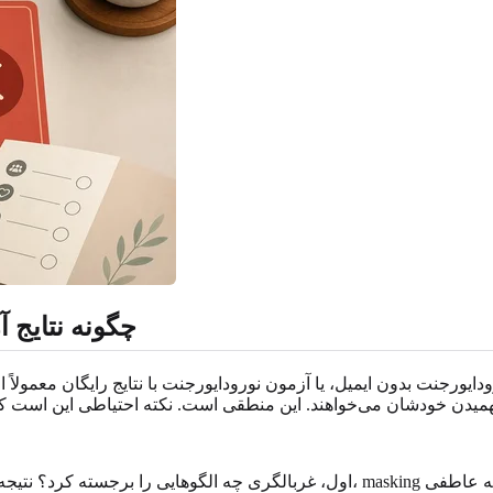
چگونه نتایج آ
ایورجنت بدون ایمیل، یا آزمون نورودایورجنت با نتایج رایگان معمول
اول، غربالگری چه الگوهایی را برجسته کرد؟ نتیجه‌ای که به حساسیت حسی اشاره دارد ب