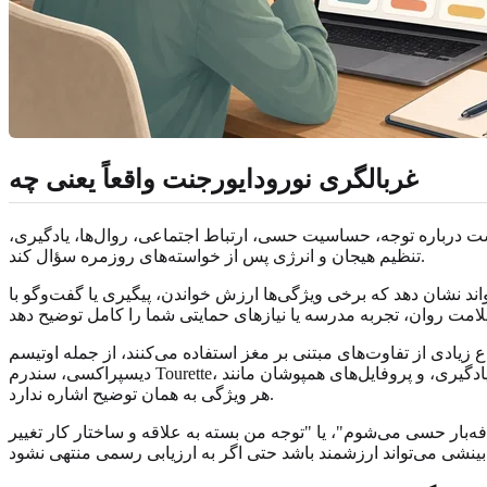
غربالگری نورودایورجنت واقعاً یعنی چه
ت درباره توجه، حساسیت حسی، ارتباط اجتماعی، روال‌ها، یادگیری،
تنظیم هیجان و انرژی پس از خواسته‌های روزمره سؤال کند.
ند نشان دهد که برخی ویژگی‌ها ارزش خواندن، پیگیری یا گفت‌وگو با
مبتنی بر مغز استفاده می‌کنند، از جمله اوتیسم، ADHD، نارساخوانی، اختلال محاسبه،
دیسپراکسی، سندرم Tourette، تفاوت‌های پردازش حسی، تفاوت‌های زبانی و یادگیری، و پروفایل‌های همپوشان مانند AuDHD یا تجربه‌های twice-exceptional. همه افراد از برچسب‌های یکسان استفاده نمی‌کنند و
هر ویژگی به همان توضیح اشاره ندارد.
فه‌بار حسی می‌شوم"، یا "توجه من بسته به علاقه و ساختار کار تغییر