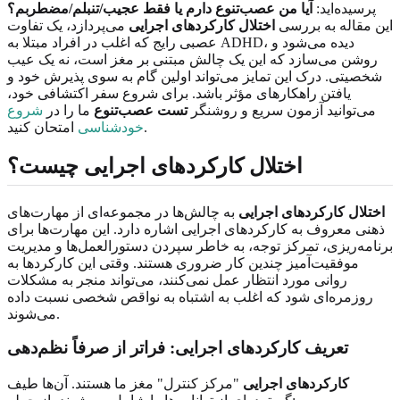
پرسیده‌اید:
آیا من عصب‌تنوع دارم یا فقط عجیب/تنبلم/مضطربم؟
این مقاله به بررسی
اختلال کارکردهای اجرایی
می‌پردازد، یک تفاوت
عصبی رایج که اغلب در افراد مبتلا به ADHD، دیده می‌شود و
روشن می‌سازد که این یک چالش مبتنی بر مغز است، نه یک عیب
شخصیتی. درک این تمایز می‌تواند اولین گام به سوی پذیرش خود و
یافتن راهکارهای مؤثر باشد. برای شروع سفر اکتشافی خود،
می‌توانید آزمون سریع و روشنگر
تست عصب‌تنوع
ما را در
شروع
امتحان کنید.
خودشناسی
اختلال کارکردهای اجرایی چیست؟
اختلال کارکردهای اجرایی
به چالش‌ها در مجموعه‌ای از مهارت‌های
ذهنی معروف به کارکردهای اجرایی اشاره دارد. این مهارت‌ها برای
برنامه‌ریزی، تمرکز توجه، به خاطر سپردن دستورالعمل‌ها و مدیریت
موفقیت‌آمیز چندین کار ضروری هستند. وقتی این کارکردها به
روانی مورد انتظار عمل نمی‌کنند، می‌تواند منجر به مشکلات
روزمره‌ای شود که اغلب به اشتباه به نواقص شخصی نسبت داده
می‌شوند.
تعریف کارکردهای اجرایی: فراتر از صرفاً نظم‌دهی
کارکردهای اجرایی
"مرکز کنترل" مغز ما هستند. آن‌ها طیف