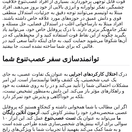
قوت قابل توجهی برخوردارند. بسیاری از افراد عصب‌تنوع خلاقیت
چشمگیر، تفکر نوآورانه و انرژی بالایی از خود بروز می‌دهند. افراد
مبتلا به اوتیسم می‌توانند توجه دقیق به جزئیات، استدلال منطقی
قوی و دانش عمیق در حوزه‌های مورد علاقه خاص داشته باشند.
افراد مبتلا به نارساخوانی اغلب در استدلال فضایی، حل مسئله و
تفکر جامع‌نگر برتری دارند. با درک پروفایل خاص خود، می‌توانید یاد
بگیرید چگونه از این نقاط قوت استفاده کنید و از محیط‌هایی که در
آن‌ها شکوفا می‌شوید حمایت کنید، به جای اینکه دائماً سعی کنید در
قالبی که برای شما ساخته نشده است، جا بیفتید.
توانمندسازی سفر عصب‌تنوع شما
درک
اختلال کارکردهای اجرایی
به عنوان یک تفاوت عصبی، به جای
یک عیب شخصیتی، یک کشف واقعاً توانمندساز است. این امر
مشکلات احتمالی شما را تأیید می‌کند و در را به روی شفقت به خود
و راهکارهای مؤثر باز می‌کند. این دانش به‌منظور تشخیص نیست،
بلکه بر خودآگاهی و پذیرش خود تمرکز دارد.
اگر این مطالب با شما همخوانی داشته و کنجکاو هستید که پروفایل
عصبی منحصربه‌فرد خود را بیشتر کاوش کنید،
آزمون آنلاین رایگان
ما
می‌تواند به عنوان یک
تست عصب‌تنوع
عمل کند. این ابزار ۱۰
سوالی برای ارائه بینش‌های شخصی‌سازی شده طراحی شده است
و به شما کمک می‌کند بفهمید آیا تجربیات شما با ویژگی‌های رایج