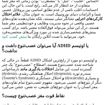
احساس "عجیب"، "تنبل" یا "مضطرب" بودن زمانی که مغز شما
متفاوت از حد انتظار کار می‌کند، رایج است. با این حال، این
احساسات اغلب ناشی از عدم تطابق اساسی بین پروفایل عصبی
شما و الزامات دنیای نوروتیپیک است. به عنوان مثال،
علائم اختلال
کارکردهای اجرایی
نشانگر تنبلی نیستند، بلکه نشان‌دهنده تفاوت‌های
عصبی واقعی در نحوه مدیریت وظایف و خودتنظیمی مغز شما
هستند. درک این تمایز می‌تواند فوق‌العاده معتبر باشد. برای کسب
بینش‌های شخصی‌سازی شده در مورد ویژگی‌های منحصربه‌فرد
.
خود، می‌توانید با تست آنلاین رایگان ما
بینش کسب کنید
آیا می‌توان عصب‌تنوع داشت و ADHD یا اوتیسم
نداشت؟
قطعاً. در حالی که ADHD و اوتیسم دو مورد از رایج‌ترین اشکال
شناخته شده عصب‌تنوع هستند، اصطلاح "عصب‌تنوع" یک چتر
گسترده است. این شامل
اختلالات یادگیری مانند
نارساخوانی
(dyslexia)، اختلال هماهنگی رشدی (dyspraxia)، سندرم توره
و
اختلال حسابگری (dyscalculia) و بسیاری
(Tourette's Syndrome)
دیگر از تنوع‌های عصبی می‌شود. مفهوم عصب‌تنوع تمام تفاوت‌های
مغز انسان را به عنوان تنوع‌های طبیعی، نه نقص، جشن می‌گیرد.
نقاط قوت مغز عصب‌تنوع چیست؟