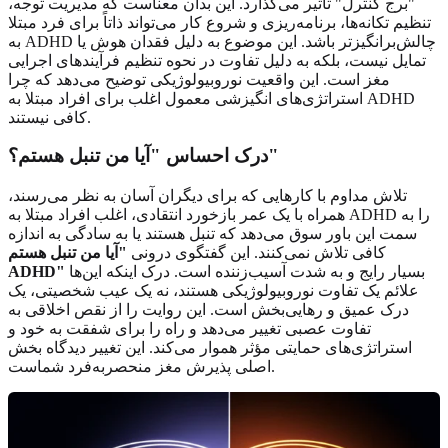
"برج کنترل" تأثیر می‌گذارد. این بدان معناست که مدیریت توجه،
تنظیم تکانه‌ها، برنامه‌ریزی و شروع کار می‌تواند ذاتاً برای فرد مبتلا
به ADHD چالش‌برانگیزتر باشد. این موضوع به دلیل فقدان هوش یا
تمایل نیست، بلکه به دلیل تفاوت در نحوه تنظیم فرآیندهای اجرایی
مغز است. این واقعیت نوروبیولوژیکی توضیح می‌دهد که چرا
استراتژی‌های انگیزشی معمول اغلب برای افراد مبتلا به ADHD
کافی نیستند.
درک احساس "آیا من تنبل هستم؟"
تلاش مداوم با کارهایی که برای دیگران آسان به نظر می‌رسند،
همراه با یک عمر بازخورد انتقادی، اغلب افراد مبتلا به ADHD را به
سمت این باور سوق می‌دهد که تنبل هستند یا به سادگی به اندازه
کافی تلاش نمی‌کنند. این گفتگوی درونی
"آیا من تنبل هستم
بسیار رایج و به شدت آسیب‌زننده است. درک اینکه این‌ها
ADHD"
علائم یک تفاوت نوروبیولوژیکی هستند، نه یک عیب شخصیتی، یک
درک عمیق و رهایی‌بخش است. این روایت را از نقص اخلاقی به
تفاوت عصبی تغییر می‌دهد و راه را برای شفقت به خود و
استراتژی‌های حمایتی مؤثر هموار می‌کند. این تغییر دیدگاه بخش
اصلی پذیرش مغز منحصربه‌فرد شماست.