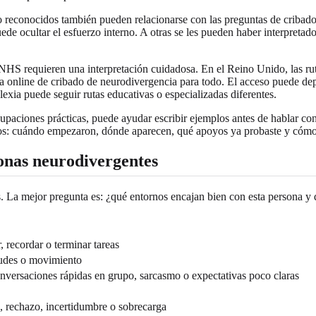
co reconocidos también pueden relacionarse con las preguntas de criba
uede ocultar el esfuerzo interno. A otras se les pueden haber interpret
HS requieren una interpretación cuidadosa. En el Reino Unido, las rut
online de cribado de neurodivergencia para todo. El acceso puede depe
lexia puede seguir rutas educativas o especializadas diferentes.
cupaciones prácticas, puede ayudar escribir ejemplos antes de hablar con
tos: cuándo empezaron, dónde aparecen, qué apoyos ya probaste y cómo a
sonas neurodivergentes
. La mejor pregunta es: ¿qué entornos encajan bien con esta persona y 
, recordar o terminar tareas
itudes o movimiento
onversaciones rápidas en grupo, sarcasmo o expectativas poco claras
o, rechazo, incertidumbre o sobrecarga