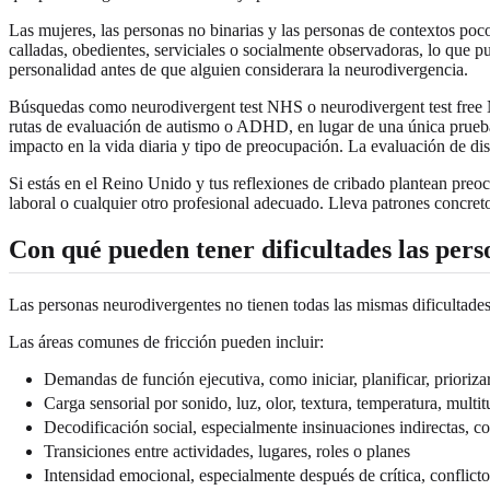
Las mujeres, las personas no binarias y las personas de contextos po
calladas, obedientes, serviciales o socialmente observadoras, lo que p
personalidad antes de que alguien considerara la neurodivergencia.
Búsquedas como neurodivergent test NHS o neurodivergent test free N
rutas de evaluación de autismo o ADHD, en lugar de una única prueba 
impacto en la vida diaria y tipo de preocupación. La evaluación de dis
Si estás en el Reino Unido y tus reflexiones de cribado plantean preo
laboral o cualquier otro profesional adecuado. Lleva patrones concre
Con qué pueden tener dificultades las per
Las personas neurodivergentes no tienen todas las mismas dificultades
Las áreas comunes de fricción pueden incluir:
Demandas de función ejecutiva, como iniciar, planificar, priorizar
Carga sensorial por sonido, luz, olor, textura, temperatura, mult
Decodificación social, especialmente insinuaciones indirectas, c
Transiciones entre actividades, lugares, roles o planes
Intensidad emocional, especialmente después de crítica, conflict