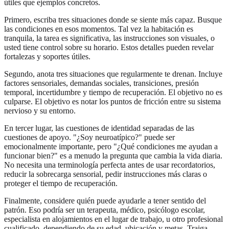
útiles que ejemplos concretos.
Primero, escriba tres situaciones donde se siente más capaz. Busque
las condiciones en esos momentos. Tal vez la habitación es
tranquila, la tarea es significativa, las instrucciones son visuales, o
usted tiene control sobre su horario. Estos detalles pueden revelar
fortalezas y soportes útiles.
Segundo, anota tres situaciones que regularmente te drenan. Incluye
factores sensoriales, demandas sociales, transiciones, presión
temporal, incertidumbre y tiempo de recuperación. El objetivo no es
culparse. El objetivo es notar los puntos de fricción entre su sistema
nervioso y su entorno.
En tercer lugar, las cuestiones de identidad separadas de las
cuestiones de apoyo. "¿Soy neuroatípico?" puede ser
emocionalmente importante, pero "¿Qué condiciones me ayudan a
funcionar bien?" es a menudo la pregunta que cambia la vida diaria.
No necesita una terminología perfecta antes de usar recordatorios,
reducir la sobrecarga sensorial, pedir instrucciones más claras o
proteger el tiempo de recuperación.
Finalmente, considere quién puede ayudarle a tener sentido del
patrón. Eso podría ser un terapeuta, médico, psicólogo escolar,
especialista en alojamientos en el lugar de trabajo, u otro profesional
cualificado, dependiendo de su edad, ubicación y metas. Traiga