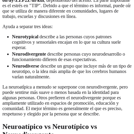
oh-ay-ZZP2Z-ih-kul
, dependiendo del acento. La parte importante
es el estrés en "TIP". Debido a que el término es informal, puede oír
que se utiliza de manera diferente en comunidades, lugares de
trabajo, escuelas y discusiones en línea.
Ayuda a separar tres ideas:
Neurotypical
describe a las personas cuyos patrones
cognitivos y sensoriales encajan en lo que su cultura suele
esperar.
Neurodivergente
describe personas cuyo neurodesarrollo o
funcionamiento difieren de esas expectativas.
Neurodiverse
describe un grupo que incluye más de un tipo de
neurotipo, o la idea más amplia de que los cerebros humanos
varían naturalmente.
La neuroatípica a menudo se superpone con neurodivergente, pero
puede sentirse más suave o menos basada en la identidad para
algunas personas. Otros prefieren el neurodivergente porque es
ampliamente utilizado en espacios de promoción, educación y
comunidad. El mejor término es generalmente el que es preciso,
respetuoso y elegido por la persona que se describe.
Neuroatípico vs Neurotípico vs