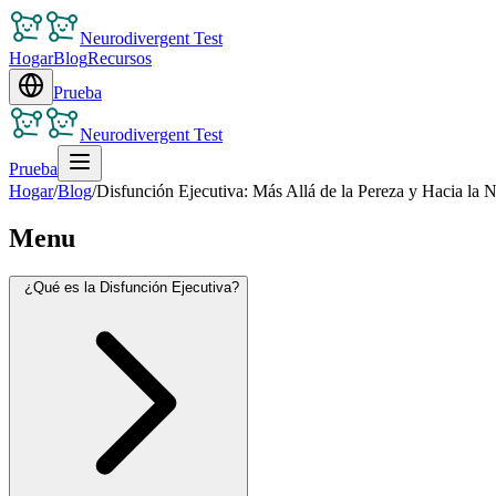
Neurodivergent Test
Hogar
Blog
Recursos
Prueba
Neurodivergent Test
Prueba
Hogar
/
Blog
/
Disfunción Ejecutiva: Más Allá de la Pereza y Hacia la 
Menu
¿Qué es la Disfunción Ejecutiva?