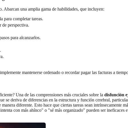
ro. Abarcan una amplia gama de habilidades, que incluyen:
a para completar tareas.
r de perspectiva.
 pasos para alcanzarlos.
.
va.
implemente mantenerse ordenado o recordar pagar las facturas a tiempo.
ficiente? Una de las comprensiones más cruciales sobre la
disfunción e
 que se deriva de diferencias en la estructura y función cerebral, particu
e manera diferente. Esto hace que ciertas tareas sean intrínsecamente m
"intenta con más ahínco" o "sé más organizado" pueden ser ineficaces e 