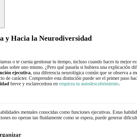
za y Hacia la Neurodiversidad
areas o te cuesta gestionar tu tiempo, incluso cuando haces tu mejor es
 dudas sobre uno mismo. ¿Pero qué pasaría si hubiera una explicación d
nción ejecutiva
, una diferencia neurológica común que se observa a m
 de carácter. Comprender esta distinción puede ser el primer paso hacia
sidad
breve y esclarecedora en
empieza tu autodescubrimiento
.
habilidades mentales conocidas como funciones ejecutivas. Estas habilidad
nciones no operan tan fluidamente como se espera, puede generar dificul
rganizar