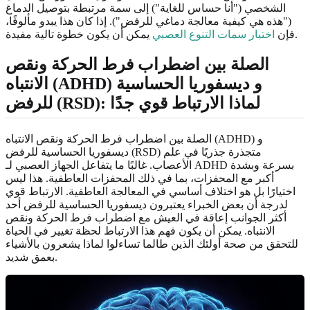
الشخصي ("أنا حساس للغاية") إلى سمة مرتبطة بتوصيل الدماغ
("هذه هي كيفية معالجة دماغي للرفض"). إذا كان هذا يبدو مألوفًا،
يمكن أن يكون خطوة تالية مفيدة.
فإن
اختبار سمات التنوع العصبي
الصلة بين اضطراب فرط الحركة ونقص
الانتباه (ADHD) و ديسفوريا الحساسية
للرفض (RSD): لماذا الارتباط قوي جدًا
الصلة بين اضطراب فرط الحركة ونقص الانتباه (ADHD) و
ديسفوريا الحساسية للرفض (RSD) متجذرة جذريًا في علم
الأعصاب. غالبًا ما يتفاعل الجهاز العصبي لـ ADHD بسرعة وبشدة
أكبر مع المحفزات، بما في ذلك المحفزات العاطفية. هذا ليس
اختيارًا بل هو اختلاف أساسي في المعالجة العاطفية. الارتباط قوي
لدرجة أن بعض الخبراء يعتبرون ديسفوريا الحساسية للرفض أحد
أكثر الجوانب إعاقة في العيش مع اضطراب فرط الحركة ونقص
الانتباه. يمكن أن يكون فهم هذا الارتباط لحظة تغيير في الحياة
للتحقق من صحة أولئك الذين طالما تساءلوا لماذا يشعرون بالأشياء
بعمق شديد.