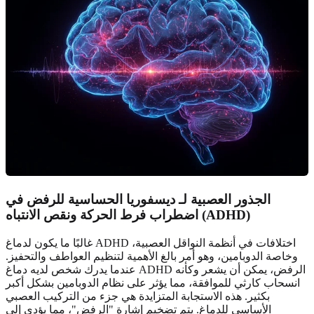
الجذور العصبية لـ ديسفوريا الحساسية للرفض في
اضطراب فرط الحركة ونقص الانتباه (ADHD)
غالبًا ما يكون لدماغ ADHD اختلافات في أنظمة النواقل العصبية،
وخاصة الدوبامين، وهو أمر بالغ الأهمية لتنظيم العواطف والتحفيز.
عندما يدرك شخص لديه دماغ ADHD الرفض، يمكن أن يشعر وكأنه
انسحاب كارثي للموافقة، مما يؤثر على نظام الدوبامين بشكل أكبر
بكثير. هذه الاستجابة المتزايدة هي جزء من التركيب العصبي
الأساسي للدماغ. يتم تضخيم إشارة "الرفض"، مما يؤدي إلى