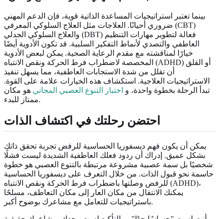
بينما تعتبر استراتيجيات المساعدة الذاتية قوية، فإن الدعم المهني
ضروري أحيانًا. العلاجات مثل العلاج السلوكي المعرفي (CBT)
والعلاج السلوكي الجدلي (DBT) فعالة لتطوير مهارات التنظيم
العاطفي والتصدي لأنماط التفكير السلبية. قد تكون الأدوية أيضًا
خيارًا لمناقشته مع مقدم الرعاية الصحية. يمكن لبعض الأدوية
المخصصة لاضطراب فرط الحركة ونقص الانتباه (ADHD) أو القلق
أن تقلل من شدة الاستجابات العاطفية، مما يسهل تنفيذ
الاستراتيجيات العلاجية. استكشاف هذه الخيارات علامة على القوة.
تبدأ الرحلة بخطوة واحدة، و
اختبار التنوع العصبي المجاني
هو مكان
ممتاز للبدء.
احتضن رحلتك في اكتشاف الذات
يمكن أن يكون فهم ديسفوريا الحساسية للرفض تجربة تحقق ذاتك
بشكل عميق. إدراك أن ردود فعلك العاطفية الشديدة ليست فشلًا
شخصيًا بل سمة عصبية مشروعة مرتبطة بالتنوع العصبي هو خطوة
حاسمة نحو قبول الذات. من خلال التعرف على ديسفوريا الحساسية
للرفض وصلتها باضطراب فرط الحركة ونقص الانتباه (ADHD)،
يمكنك الانتقال من مكان العار إلى مكان التعاطف، مسلحًا
باستراتيجيات للتعامل مع مشاعرك بوضوح أكبر.
أنت لست "حساسًا جدًا"، وبالتأكيد لست وحدك. مشاعرك حقيقية