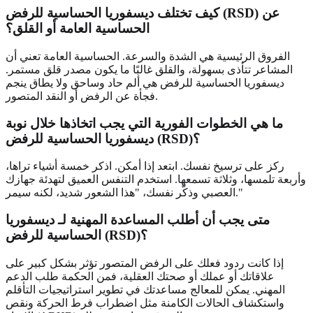
كيف تختلف ديسفوريا الحساسية للرفض (RSD) عن
الحساسية العامة أو القلق؟
الفروق الرئيسية هي الشدة والسرعة. الحساسية العامة تعني أن
المشاعر تتأذى بسهولة، والقلق غالبًا ما يكون مصدر قلق مستمر.
ديسفوريا الحساسية للرفض هي ألم حاد وساحق ولا يطاق ينجم
فجأة عن الرفض أو النقد المتصور.
ما هي الخطوات الفورية التي يجب اتخاذها خلال نوبة
ديسفوريا الحساسية للرفض (RSD)؟
ركز على ترسيخ نفسك. ابتعد إذا أمكن. اذكر خمسة أشياء تراها،
وأربعة تلمسها، وثلاثة تسمعها. استخدم التنفس العميق لتهدئة جهازك
العصبي وذكّر نفسك، "هذا الشعور شديد، لكنه سيمر."
متى يجب أن أطلب المساعدة المهنية لـ ديسفوريا
الحساسية للرفض (RSD)؟
إذا كانت ردود فعلك على الرفض المتصور تؤثر بشكل كبير على
علاقاتك أو عملك أو صحتك العقلية، فمن الحكمة طلب الدعم
المهني. يمكن للمعالج مساعدتك في تطوير استراتيجيات التأقلم
واستكشاف الحالات الكامنة مثل اضطراب فرط الحركة ونقص