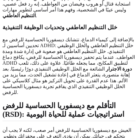
استجابة قتال أو هروب وفيضان من العواطف. إنه رد فعل عصبي،
وليس عيبًا في الشخصية، وفهم هذا أمر أساسي لتطوير مهارات
.
التنظيم العاطفي
خلل التنظيم العاطفي وتحديات الوظيفة التنفيذية
بالإضافة إلى كيمياء الدماغ، تتشابك ديسفوريا الحساسية للرفض مع
تحديين أساسيين لـ ADHD: خلل التنظيم العاطفي والخلل الوظيفي
التنفيذي. خلل التنظيم العاطفي هو صعوبة في إدارة شدة ومدة
العواطف. عندما يتم تحفيز ديسفوريا الحساسية للرفض، يكافح دماغ
ADHD لتطبيق المكابح، مما يجعله طاغيًا. علاوة على ذلك، تلعب
دورة الاجترار
الشائعة مع الخلل الوظيفي التنفيذي دورًا رئيسيًا. بعد
إهانة متصورة، يتعثر الدماغ في إعادة تشغيل الحدث، مما يزيد من
الألم. هذا عدم القدرة على تحويل التركيز هو مثال كلاسيكي على
الخلل الوظيفي التنفيذي الذي يفاقم تجربة ديسفوريا الحساسية
للرفض.
التأقلم مع ديسفوريا الحساسية للرفض
(RSD): استراتيجيات عملية للحياة اليومية
العيش مع ديسفوريا الحساسية للرفض أمر صعب، لكنه لا يجب أن
يتحكم في حياتك. يمكن أن يؤدي التعرف على محفزاتك وتطوير