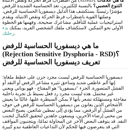
ما هي علامات
من اضطراب فرط الحركة ونقص الانتباه (ADHD).
التنوع العصبي؟
بالنسبة للكثيرين، تعد الحساسية الشديدة للرفض
مؤشرًا رئيسيًا. يستكشف هذا الدليل ديسفوريا الحساسية للرفض،
وصلتها القوية باضطراب فرط الحركة ونقص الانتباه، ويقدم
استراتيجيات عملية للتأقلم. مشاعرك صحيحة، وفهمها هو الخطوة
الأولى نحو التمكين. لاستكشاف ملفك الشخصي الفريد، يمكنك
بدء
.
رحلتك
ما هي ديسفوريا الحساسية للرفض
(Rejection Sensitive Dysphoria - RSD)؟
تعريف ديسفوريا الحساسية للرفض
ديسفوريا الحساسية للرفض ليست مجرد حزن على خطط ملغاة؛
إنها ألم عاطفي شديد وساحق تثيره مشاعر الرفض أو النقد أو
الفشل المتصورة. الجزء "ديسفوريا" هو المفتاح - فهو يوناني ويعني
غير محتمل. هذه ليست مجرد رد فعل بسيط بل تجربة داخلية
مفاجئة ومستهلكة تشعر بأنها لا يمكن السيطرة عليها. غالبًا ما يعيش
الأشخاص الذين يعانون من ديسفوريا الحساسية للرفض في خوف
من الفشل أو الرفض، مما يؤدي إلى نمطين شائعين. يصبح البعض
من محبي إرضاء الآخرين، ويسعون جاهدين لتحقيق الكمال لتجنب
النقد. قد يتوقف البعض الآخر عن المحاولة تمامًا، ويتجنبون المواقف
التي قد يتعرضون فيها للحكم لأن التداعيات العاطفية تبدو كبيرة