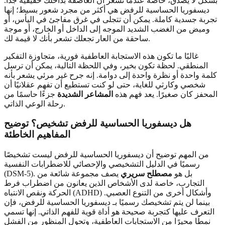
بشكل لا يصدق، خاصة عندما تشعر أن العاصفة بداخلك حقيقية جدًا.
ديسفوريا الحساسية للرفض هي أكثر من مجرد شعور بسيط؛ إنها
تجربة جسدية كاملة. يمكن أن تتجلى في غرق مفاجئ في اليأس، أو
وميض من الغضب الشديد الموجه إلى الداخل أو الخارج، أو موجة
ساحقة من العار تجعلك تشعر بأنك لا قيمة لك.
غالبًا ما تكون هذه الاستجابة العاطفية فورية، متجاوزة التفكير
المنطقي. لحظة تكون بخير، وفي اللحظة التالية، يمكن أن ترسل
كلمة واحدة أو نظرة واحدة إلى دوامة. إنه جرح غير مرئي يشعر بأنه
شخصي وكارثي للغاية، حتى لو كنت تستطيع أن تفهم عقلانيًا أن
المحفز كان صغيرًا. يعد فهم هذه
المشاعر الشديدة
جزءًا حاسمًا من
رحلة الوعي الذاتي.
هل ديسفوريا الحساسية للرفض تشخيص؟ توضيح
المفاهيم الخاطئة
من المهم توضيح أن ديسفوريا الحساسية للرفض ليست تشخيصًا
رسميًا في الدليل التشخيصي والإحصائي للاضطرابات النفسية
(DSM-5). بل هو
مصطلح سريري
يصف مجموعة شائعة من
التجارب، خاصة لدى الأشخاص الذين يعانون من اضطراب فرط
الحركة ونقص الانتباه (ADHD) وأشكال أخرى من التنوع العصبي.
بينما لن يتم تشخيصك رسميًا بـ ديسفوريا الحساسية للرفض، فإن
التعرف عليها كتجربة صحيحة هو أداة قوية للفهم الذاتي. إنها تسمي
نمطًا محيرًا من الاستجابات العاطفية، وتحول المنظور من الفشل