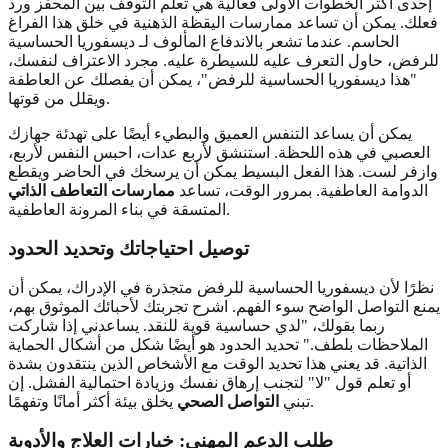
إحدى أكثر الخطوات الأولى فعالية هي تعلم التوقف بين المحفز ورد
فعلك. يمكن أن تساعد ممارسات اليقظة الذهنية في خلق هذا الفراغ
الحاسم. عندما تشعر بالاندفاع المألوف لـ ديسفوريا الحساسية
للرفض، حاول التعرف عليه للسيطرة عليه. مجرد الاعتراف لنفسك،
"هذا ديسفوريا الحساسية للرفض"، يمكن أن يفصلك عن العاطفة
ويقلل من قوتها.
يمكن أن يساعد التنفس العميق والبطيء أيضًا على تهدئة جهازك
العصبي في هذه اللحظة. استنشق لأربع عدات، احبس النفس لأربع،
وازفر لست. هذا الفعل البسيط يمكن أن يرسخك في الحاضر ويقطع
الدوامة العاطفية. بمرور الوقت، تساعد
ممارسات التعاطف الذاتي
المتسقة في بناء المرونة العاطفية.
توصيل احتياجاتك وتحديد الحدود
نظرًا لأن ديسفوريا الحساسية للرفض متجذرة في الإدراك، يمكن أن
يمنع التواصل الواضح سوء الفهم. اشرح تجربتك لأحبائك الموثوق بهم،
ربما بقولك، "لدي حساسية قوية للنقد. يساعدني إذا شاركت
الملاحظات بلطف." تحديد الحدود هو أيضًا شكل من أشكال الحماية
الذاتية. قد يعني هذا تحديد الوقت مع الأشخاص الذين ينتقدون بشدة
أو تعلم قول "لا" لتجنب إرهاق نفسك وزيادة احتمالية الفشل. إن
يخلق بيئة أكثر أمانًا وتفهمًا.
تبني
التواصل الصحي
طلب الدعم المهني: خيارات العلاج والأدوية