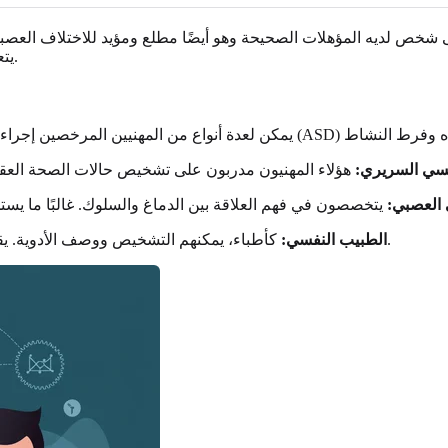
إلى شخص لديه المؤهلات الصحيحة وهو أيضًا مطلع ومؤيد للاختلاف العص
يتعلق بالعثور على شريك يمكنه مساعدتك على فهم نفسك بشكل أفضل.
فسي السريري:
 العصبي:
كأطباء، يمكنهم التشخيص ووصف الأدوية. يقوم بعض الأطباء النفسيين أيضًا بإجراء تقييمات تشخيصية شاملة.
الطبيب النفسي: