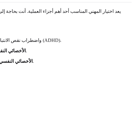
يعد اختيار المهني المناسب أحد أهم أجزاء العملية. أنت بحاجة 
يمكن لعدة أنواع من المهنيين المرخصين إجراء تقييمات للاختلاف العصبي، خاصة لحالات مثل اضطراب طيف التوحد (ASD) واضطراب نقص الانتباه وفرط النشاط (ADHD).
هؤلاء المهنيون مدربون على تشخيص حالات الصحة العقلية والسلوكية. يتخصص العديد منهم في تقييمات التطور العصبي.
الأخصائي الن
يتخصصون في فهم العلاقة بين الدماغ والسلوك. غالبًا ما يستخدمون مجموعة شاملة من الاختبارات لتقييم الوظائف المعرفية.
الأخصائي النفسي