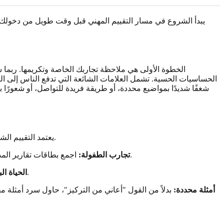
يبدأ الشروع في مسار التقييم المهني قبل وقت طويل من دخولك ع
الخطوة الأولى هي ملاحظة تجاربك الخاصة وتكريمها. ربما شع
الحساسيات الحسية. تشمل العلامات الشائعة التي تدفع الناس إلى التفك
شغفًا شديدًا بمواضيع محددة، أو طريقة فريدة للتواصل، أو شعورًا
يعتمد التقييم الشامل على تاريخ شخصي مفصل. قبل موعدك، من المفيد للغاية جمع المعلومات التي ترسم صورة كاملة لحياتك. كن محققًا في قصتك الخاصة.
اجمع بطاقات تقارير المدرسة القديمة، أو ملاحظات من المعلمين، أو اليوميات. اسأل أفراد العائلة عن نموك المبكر، وعاداتك الاجتماعية، وأي سلوكيات ملحوظة.
تجارب الطفولة:
وثق تجاربك في التعليم العالي، ومسيرتك المهنية، وعلاقاتك الشخصية. لاحظ أنماط النجاح، والتحديات، وآليات التكيف التي طورتها.
الحياة الب
أمثلة محددة:
بدلاً من القول "أعاني من التركيز"، حاول سرد أمثلة مح