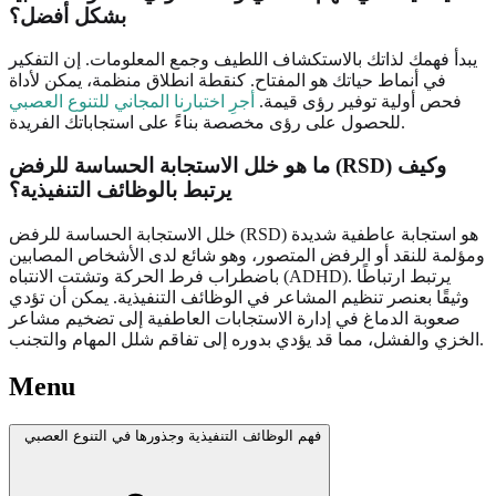
بشكل أفضل؟
يبدأ فهمك لذاتك بالاستكشاف اللطيف وجمع المعلومات. إن التفكير
في أنماط حياتك هو المفتاح. كنقطة انطلاق منظمة، يمكن لأداة
فحص أولية توفير رؤى قيمة.
أجرِ اختبارنا المجاني للتنوع العصبي
للحصول على رؤى مخصصة بناءً على استجاباتك الفريدة.
ما هو خلل الاستجابة الحساسة للرفض (RSD) وكيف
يرتبط بالوظائف التنفيذية؟
خلل الاستجابة الحساسة للرفض (RSD) هو استجابة عاطفية شديدة
ومؤلمة للنقد أو الرفض المتصور، وهو شائع لدى الأشخاص المصابين
باضطراب فرط الحركة وتشتت الانتباه (ADHD). يرتبط ارتباطًا
وثيقًا بعنصر تنظيم المشاعر في الوظائف التنفيذية. يمكن أن تؤدي
صعوبة الدماغ في إدارة الاستجابات العاطفية إلى تضخيم مشاعر
الخزي والفشل، مما قد يؤدي بدوره إلى تفاقم شلل المهام والتجنب.
Menu
فهم الوظائف التنفيذية وجذورها في التنوع العصبي