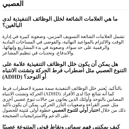
العصبي
ما هي العلامات الشائعة لخلل الوظائف التنفيذية لدى
البالغين؟
تشمل العلامات الشائعة التسويف المزمن، وصعوبة كبيرة في إدارة
الوقت والالتزام بالمواعيد النهائية، والفوضى في المساحات المادية
والرقمية على حد سواء، وصعوبة في بدء المشاريع وإنهائها،
والاندفاع، وتحديات في تنظيم المشاعر.
هل يمكن أن يكون خلل الوظائف التنفيذية علامة على
التنوع العصبي مثل اضطراب فرط الحركة وتشتت الانتباه
(ADHD) أو التوحد؟
بالتأكيد. يُعتبر خلل الوظائف التنفيذية سمة مميزة لاضطراب فرط
الحركة وتشتت الانتباه (ADHD). كما أنه شائع جدًا لدى الأفراد
المصابين بالتوحد وأولئك الذين يعانون من حالات تنوع عصبي أخرى
مثل عسر القراءة وصعوبات التآزر الحركي. يمكن أن يكون تأكيد
ذلك من خلال
اختبار أولي للتنوع العصبي
خطوة أولى مُثبِتة للحصول
على الدعم والاستراتيجيات الصحيحة.
كيف يمكنني فهم سماتي ونقاط قوتي المتنوعة عصبيًا