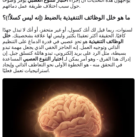
يواجهون هذه التحديات أن إجراء
اختبار للتنوع العصبي
يوفر وضوحًا
حول سبب اختلاف طريقة عمل دماغهم.
ما هو خلل الوظائف التنفيذية بالضبط (إنه ليس كسلاً!)؟
لسنوات، ربما قيل لك أنك كسول، أو غير متحفز، أو أنك لا تبذل جهدًا
كافيًا. الحقيقة أكثر تعقيدًا بكثير وليس لها علاقة بشخصيتك.
خلل
الوظائف التنفيذية
هو تحدٍ عصبي في قدرة الدماغ على التنظيم
الذاتي وتوجيه العمل. إنه الحاجز الخفي الذي يجعل مهمة تبدو
بسيطة، مثل الرد على بريد إلكتروني، تبدو هائلة كتسلق جبل. إن
إدراك هذا الفرق - وهو أمر يمكن لـ
اختبار التنوع العصبي
المساعدة
في التحقق منه - هو الخطوة الأولى نحو التعاطف الذاتي وإيجاد
استراتيجيات تعمل فعليًا.