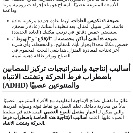
الأدمغة المتنوعة عصبيًا. المفتاح هو بناء إجراءات روتينية مرنة
وداعمة.
نصيحة 5: تكديس العادات.
اربط عادة جديدة مرغوبة بعادة
قائمة. على سبيل المثال، بعد تنظيف أسنانك (عادة راسخة)،
ستقضي خمس دقائق في ترتيب مكتبك (العادة الجديدة).
نصيحة 6: أنشئ أماكن مخصصة لـ "الإقلاع" و"الهبوط".
خصص مكانًا محددًا بجوار بابك للمفاتيح، والمحفظة، وأي شيء
آخر تحتاجه لمغادرة المنزل. هذا يلغي البحث المحموم في
الصباح ويوفر طاقة ذهنية ثمينة.
أساليب إنتاجية واستراتيجيات تركيز للمصابين
باضطراب فرط الحركة وتشتت الانتباه
(ADHD) والمتنوعين عصبيًا
غالبًا ما تفشل نصائح الإنتاجية التقليدية مع الأفراد المتنوعين عصبيًا.
بدلاً من محاربة دماغك، تعلم العمل مع نقاط قوته وميوله الفريدة،
والتي يمكن لـ
اختبار مفصل للتنوع العصبي
المساعدة في تسليط
الضوء عليها. اعتمد
أساليب الإنتاجية هذه الخاصة باضطراب فرط
.
الحركة وتشتت الانتباه