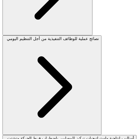
نصائح عملية للوظائف التنفيذية من أجل التنظيم اليومي
أساليب إنتاجية واستراتيجيات تركيز للمصابين باضطراب فرط الحركة وتشتت