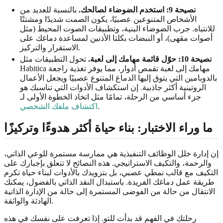
نصيحة 9: استخدم الضوضاء لصالحك.
بالنسبة للعديد من
الأشخاص المتنوعين عصبيًا، يكون الصمت شديدًا ومشتتًا
للانتباه. جرب الضوضاء البنية، وتطبيقات الصوت المحيط (مثل
أصوات مقهى)، أو النبضات بكلتا الأذنين لمساعدة دماغك على
الاستقرار والتركيز.
نصيحة 10: حوّل قائمة مهامك إلى لعبة.
تحول التطبيقات مثل
Habitica مهامك إلى لعبة تقمص أدوار، مما يوفر تغذية راجعة
بالدوبامين التي يتوق إليها الدماغ المتنوع عصبيًا ويجعل الأعمال
الروتينية أكثر جاذبية. إن استكشاف الأدوات التي تناسبك هو
جزء أساسي من الرحلة، تمامًا مثل اتخاذ الخطوة الأولى لـ
.
اكتشاف ملفك الشخصي
ما وراء الاختبار: بناء حياة أكثر هدوءًا وتركيزًا
إن إدارة خلل الوظائف التنفيذية هي ممارسة مستمرة للوعي الذاتي،
والرحمة، والتكيف الاستراتيجي. هذه النصائح لا تتعلق بإجبارك على
التكيف مع قالب نمطي عصبي، بل بتزويدك بالأدوات لبناء حياة تكرم
طريقة عمل دماغك الفريدة. باستبدال النقد الذاتي بالفضول، يمكنك
الانتقال من حالة من الفوضى المستمرة إلى حالة من الإدارة الذاتية
الهادئة والواثقة.
رحلتك في الفهم قد بدأت للتو. إذا تعرفت على نفسك في هذه