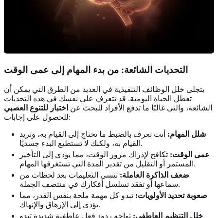
التحديات الشائعة: من بدء المهام إلى عمى الوقت
يتجلى خلل الوظائف التنفيذية في العديد من الطرق التي يمكن أن
تعطل الحياة اليومية. قد تتعرف على نفسك في هذه التحديات
الشائعة، والتي غالبًا ما تدفع الأفراد للبحث عن
اختبار للتنوع العصبي
للحصول على إجابات:
شلل المهام:
أنت تعرف بالضبط ما تحتاج إلى القيام به، وتريد
القيام به، ولكنك لا تستطيع البدء جسديًا.
عمى الوقت:
تكافح لإدراك مرور الوقت، مما يؤدي إلى التأخير
المستمر أو التقليل من تقدير المدة التي تستغرقها المهام.
ضعف الذاكرة العاملة:
تنسى التعليمات بعد لحظات من
سماعها أو تفقد تسلسل أفكارك في منتصف الجملة.
صعوبة تحديد الأولويات:
تبدو كل مهمة ملحة بنفس القدر، مما
يؤدي إلى الإرهاق والإنهاك.
خلل التنظيم العاطفي:
تواجه ردود فعل عاطفية شديدة تبدو