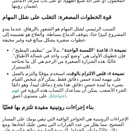
المحمول، أو على آلة صنع القهوة، أو على باب منزلك الأمامي
لضمان رؤيتها.
قوة الخطوات المصغرة: التغلب على شلل المهام
السبب الرئيسي لشلل المهام هو الشعور بالإرهاق. عندما يبدو
المشروع كبيرًا جدًا، يتوقف الدماغ ببساطة. والعلاج هو تقسيمه إلى
خطوات صغيرة بشكل مبالغ فيه وغير مخيفة.
نصيحة 3: قاعدة "اللمسة الواحدة".
بدلاً من "تنظيف المطبخ"،
فإن خطوتك الأولى هي "وضع كوب واحد في غسالة الأطباق".
غالبًا، هذه الشرارة الصغيرة من الزخم هي كل ما تحتاجه
للاستمرار.
نصيحة 4: قلص الالتزام بالوقت.
استخدم مؤقتًا والتزم بالعمل
على مهمة لمدة خمس دقائق فقط. يمكن لأي شخص القيام
بشيء ما لمدة خمس دقائق. هذا يخدع دماغك ليبدأ، وهو دائمًا
الجزء الأصعب. يمكن أن يساعدك اكتساب هذه الرؤية في
فهم
على مستوى أعمق.
احتياجاتك
بناء إجراءات روتينية مفيدة تلتزم بها فعليًا
الإجراءات الروتينية هي الحواجز الواقية التي تبقي يومك على المسار
الصحيح، مما يقلل من عدد القرارات التي يتعين عليك اتخاذها. ومع
ذلك، غالبًا ما تأتي الجداول الزمنية الصارمة بنتائج عكسية على