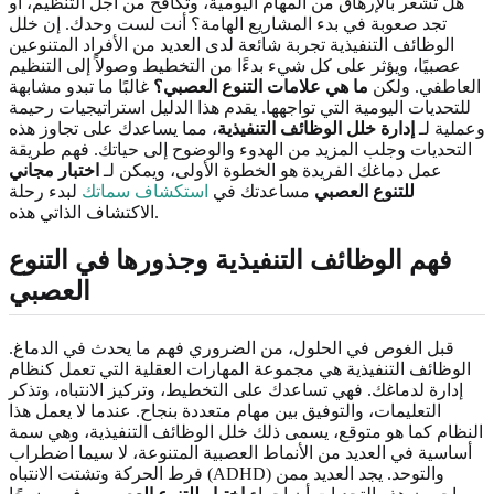
هل تشعر بالإرهاق من المهام اليومية، وتكافح من أجل التنظيم، أو
تجد صعوبة في بدء المشاريع الهامة؟ أنت لست وحدك. إن خلل
الوظائف التنفيذية تجربة شائعة لدى العديد من الأفراد المتنوعين
عصبيًا، ويؤثر على كل شيء بدءًا من التخطيط وصولاً إلى التنظيم
العاطفي. ولكن
ما هي علامات التنوع العصبي؟
غالبًا ما تبدو مشابهة
للتحديات اليومية التي تواجهها. يقدم هذا الدليل استراتيجيات رحيمة
وعملية لـ
إدارة خلل الوظائف التنفيذية
، مما يساعدك على تجاوز هذه
التحديات وجلب المزيد من الهدوء والوضوح إلى حياتك. فهم طريقة
عمل دماغك الفريدة هو الخطوة الأولى، ويمكن لـ
اختبار مجاني
للتنوع العصبي
مساعدتك في
استكشاف سماتك
لبدء رحلة
الاكتشاف الذاتي هذه.
فهم الوظائف التنفيذية وجذورها في التنوع
العصبي
قبل الغوص في الحلول، من الضروري فهم ما يحدث في الدماغ.
الوظائف التنفيذية هي مجموعة المهارات العقلية التي تعمل كنظام
إدارة لدماغك. فهي تساعدك على التخطيط، وتركيز الانتباه، وتذكر
التعليمات، والتوفيق بين مهام متعددة بنجاح. عندما لا يعمل هذا
النظام كما هو متوقع، يسمى ذلك خلل الوظائف التنفيذية، وهي سمة
أساسية في العديد من الأنماط العصبية المتنوعة، لا سيما اضطراب
فرط الحركة وتشتت الانتباه (ADHD) والتوحد. يجد العديد ممن