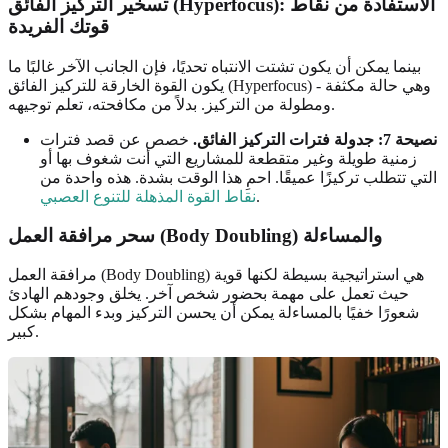
تسخير التركيز الفائق (Hyperfocus): الاستفادة من نقاط
قوتك الفريدة
بينما يمكن أن يكون تشتت الانتباه تحديًا، فإن الجانب الآخر غالبًا ما
يكون القوة الخارقة للتركيز الفائق (Hyperfocus) - وهي حالة مكثفة
ومطولة من التركيز. بدلاً من مكافحته، تعلم توجيهه.
نصيحة 7: جدولة فترات التركيز الفائق.
خصص عن قصد فترات
زمنية طويلة وغير متقطعة للمشاريع التي أنت شغوف بها أو
التي تتطلب تركيزًا عميقًا. احمِ هذا الوقت بشدة. هذه واحدة من
.
نقاط القوة المذهلة للتنوع العصبي
سحر مرافقة العمل (Body Doubling) والمساءلة
مرافقة العمل (Body Doubling) هي استراتيجية بسيطة لكنها قوية
حيث تعمل على مهمة بحضور شخص آخر. يخلق وجودهم الهادئ
شعورًا خفيًا بالمساءلة يمكن أن يحسن التركيز وبدء المهام بشكل
كبير.